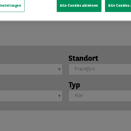
urt, Hamburg, Köln, Leipzig, München, Ruhrgebiet und Stuttga
instellungen
Alle Cookies ablehnen
Alle Cookies
lden
und die aktuellsten Marktberichte direkt und bequem in 
Standort
Typ