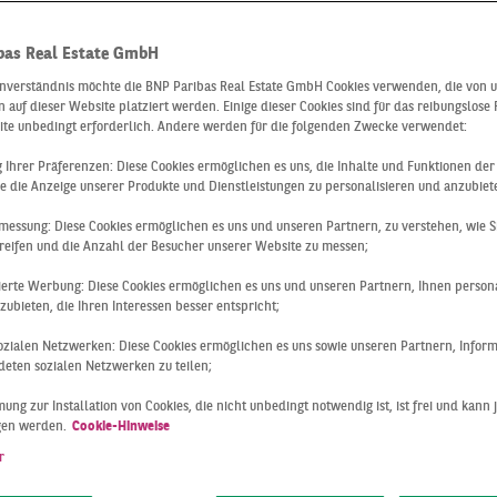
berichte zum
bas Real Estate GmbH
ikimmobilienm
inverständnis möchte die BNP Paribas Real Estate GmbH Cookies verwenden, die von 
 auf dieser Website platziert werden. Einige dieser Cookies sind für das reibungslose
ite unbedingt erforderlich. Andere werden für die folgenden Zwecke verwendet:
ng Ihrer Präferenzen: Diese Cookies ermöglichen es uns, die Inhalte und Funktionen de
urt
e die Anzeige unserer Produkte und Dienstleistungen zu personalisieren und anzubiet
messung: Diese Cookies ermöglichen es uns und unseren Partnern, zu verstehen, wie S
reifen und die Anzahl der Besucher unserer Website zu messen;
sierte Werbung: Diese Cookies ermöglichen es uns und unseren Partnern, Ihnen persona
 zum Logistikmarkt können Sie Ihre Immobilien-Entscheidun
ubieten, die Ihren Interessen besser entspricht;
n. Erfahren Sie jetzt mehr zu den aktuellen
Entwicklungen a
 sozialen Netzwerken: Diese Cookies ermöglichen es uns sowie unseren Partnern, Infor
ankfurt.
eten sozialen Netzwerken zu teilen;
ung zur Installation von Cookies, die nicht unbedingt notwendig ist, ist frei und kann 
t Ihnen regelmäßig
Marktberichte zum Immobilienmarkt
zur V
gen werden.
Cookie-Hinweise
erdisziplinären Netzwerk unserer Geschäftsbereiche und S
r
berblick sowie Details zu den Logistikimmobilienmärkten de