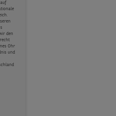
 auf
ationale
ich.
nseren
ms
ir den
recht
enes Ohr
dnis und
schland