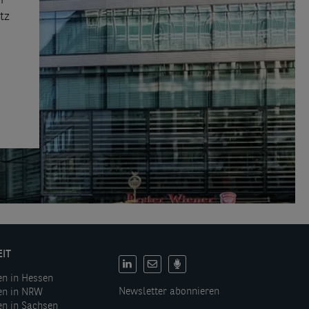
ir
tz
EIT
DE:
en in Hessen
Social
Newsletter abonnieren
en in NRW
links
en in Sachsen