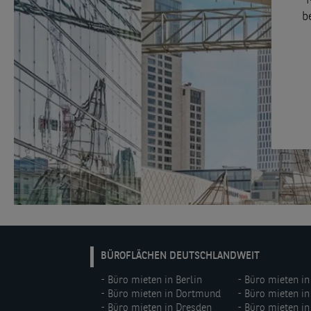
N
b
DE:
BÜROFLÄCHEN DEUTSCHLANDWEIT
Footer
Büro mieten in Berlin
Büro mieten in
menu
Büro mieten in Dortmund
Büro mieten i
(left)
Büro mieten in Dresden
Büro mieten in