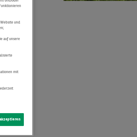
uns und/oder
 Funktionieren
r Website und
re
en;
ie auf unsere
lisierte
mationen mit
jederzeit
 akzeptieren