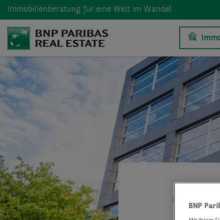
Immobilienberatung
für eine Welt im Wandel
Immo
BNP Paribas 
BNP Pari