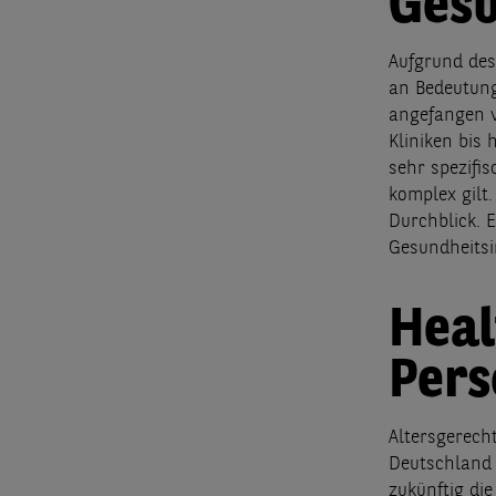
Gesu
Aufgrund de
an Bedeutung
angefangen v
Kliniken bis
sehr spezifi
komplex gilt
Durchblick. E
Gesundheitsi
Heal
Pers
Altersgerech
Deutschland 
zukünftig di