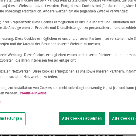
althcare-
inverständnis möchte die BNP Paribas Real Estate GmbH Cookies verwenden, die von 
 auf dieser Website platziert werden. Einige dieser Cookies sind für das reibungslose
ite unbedingt erforderlich. Andere werden für die folgenden Zwecke verwendet:
ng Ihrer Präferenzen: Diese Cookies ermöglichen es uns, die Inhalte und Funktionen de
mobilien: unse
e die Anzeige unserer Produkte und Dienstleistungen zu personalisieren und anzubiet
messung: Diese Cookies ermöglichen es uns und unseren Partnern, zu verstehen, wie S
reifen und die Anzahl der Besucher unserer Website zu messen;
istungen im
sierte Werbung: Diese Cookies ermöglichen es uns und unseren Partnern, Ihnen persona
ubieten, die Ihren Interessen besser entspricht;
erblick
 sozialen Netzwerken: Diese Cookies ermöglichen es uns sowie unseren Partnern, Infor
eten sozialen Netzwerken zu teilen;
ung zur Installation von Cookies, die nicht unbedingt notwendig ist, ist frei und kann 
gen werden.
Cookie-Hinweise
r
bilienberatung im
instellungen
Alle Cookies ablehnen
Alle Cookies
ich