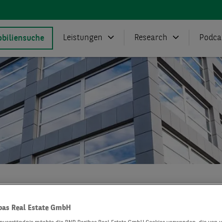
Leistungen
Research
Podca
biliensuche
Real Estate
Leistungen
Healthcare-Immobilien: unsere
bas Real Estate GmbH