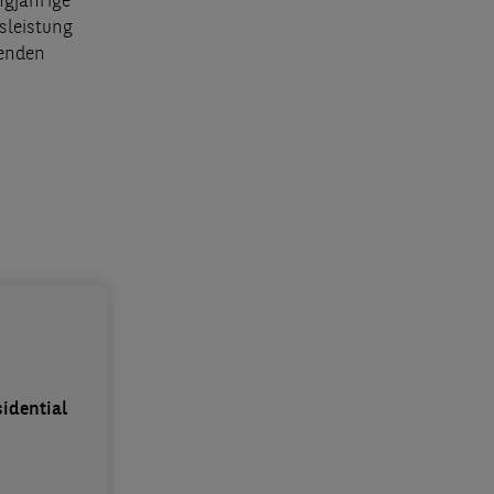
ngjährige
sleistung
henden
idential