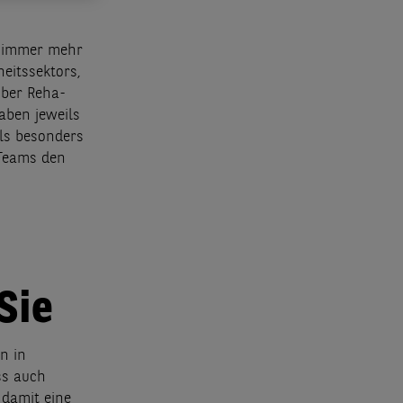
n immer mehr
eitssektors,
über Reha-
aben jeweils
ls besonders
-Teams den
Sie
n in
ss auch
 damit eine