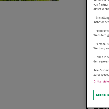
He
Mit Ihrem E
von Partnern
dieser Webs
- Einstellu
Im
insbesonder
- Publikums
Website zug
Le
- Personali
Werbung anz
Üb
- Teilen in
den verwend
Ihre Zustimm
zurückgezo
Drittanbiete
Immo
Cookie-E
Bere