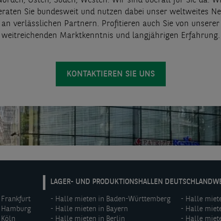
orden, Osten, Süden, Westen: Wir sind überall für Sie da. W
eraten Sie bundesweit und nutzen dabei unser weltweites Ne
an verlässlichen Partnern.
Profitieren auch Sie von unserer
weitreichenden Marktkenntnis und langjährigen Erfahrung.
KONTAKTIEREN SIE UNS
DE:
LAGER- UND PRODUKTIONSHALLEN DEUTSCHLANDW
Footer
 Frankfurt
Halle mieten in Baden-Württemberg
Halle miet
menu
n Hamburg
Halle mieten in Bayern
Halle miet
(middle)
 Köln
Halle mieten in Berlin
Halle miet