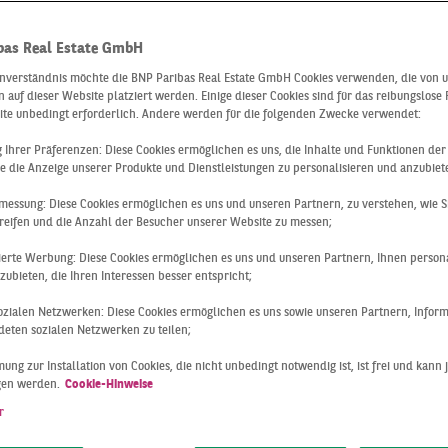
mobilienberat
bas Real Estate GmbH
inverständnis möchte die BNP Paribas Real Estate GmbH Cookies verwenden, die von 
 auf dieser Website platziert werden. Einige dieser Cookies sind für das reibungslose
 Standort Köl
ite unbedingt erforderlich. Andere werden für die folgenden Zwecke verwendet:
ng Ihrer Präferenzen: Diese Cookies ermöglichen es uns, die Inhalte und Funktionen de
e die Anzeige unserer Produkte und Dienstleistungen zu personalisieren und anzubiet
messung: Diese Cookies ermöglichen es uns und unseren Partnern, zu verstehen, wie S
Partner für
reifen und die Anzahl der Besucher unserer Website zu messen;
sierte Werbung: Diese Cookies ermöglichen es uns und unseren Partnern, Ihnen persona
bilien in Köln
ubieten, die Ihren Interessen besser entspricht;
 sozialen Netzwerken: Diese Cookies ermöglichen es uns sowie unseren Partnern, Infor
äne braucht es Fachwissen, Engagement und vor allem
eten sozialen Netzwerken zu teilen;
inter BNP Paribas Real Estate stehen Menschen, die sich
ung zur Installation von Cookies, die nicht unbedingt notwendig ist, ist frei und kann 
ber fundierte lokale Marktkenntnisse verfügen und sich
gen werden.
Cookie-Hinweise
issenhaft um jeden Kundenbedarf kümmern.
r