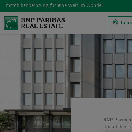
Immobilienberatung
für eine Welt im Wandel
Immo
BNP Paribas 
Immobilienbe