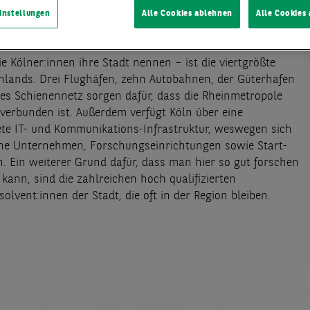
Köln bieten wir Ihnen Leistungen im Bereich
Transaction
instellungen
Alle Cookies ablehnen
Alle Cookies
ermietung & Investment
.
ie Kölner:innen ihre Stadt nennen – ist die viertgrößte
hlands. Drei Flughäfen, zehn Autobahnen, der Güterhafen
tes Schienennetz sorgen dafür, dass die Rheinmetropole
 verbunden ist. Außerdem verfügt Köln über eine
te IT- und Kommunikations-Infrastruktur, weswegen sich
che Unternehmen, Forschungseinrichtungen sowie Start-
n. Ein weiterer Grund dafür, dass man hier so gut forschen
kann, sind die zahlreichen hoch qualifizierten
lvent:innen der Stadt, die oft in der Region bleiben.