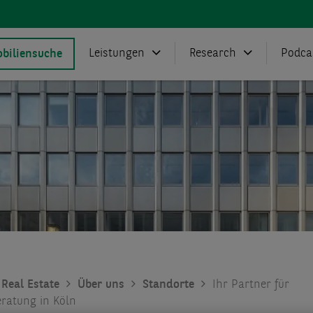
Leistungen
Research
Podca
biliensuche
Real Estate
Über uns
Standorte
Ihr Partner für
ratung in Köln