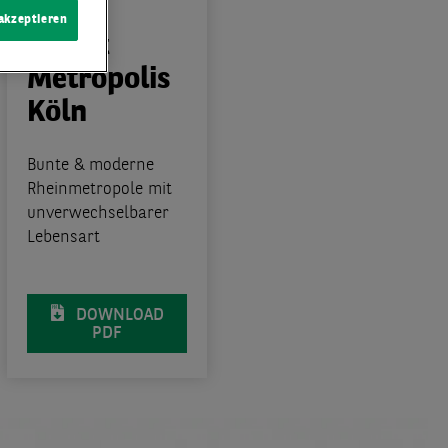
12:00
 akzeptieren
Smart
Metropolis
Köln
Bunte & moderne
Rheinmetropole mit
unverwechselbarer
Lebensart
DOWNLOAD
PDF