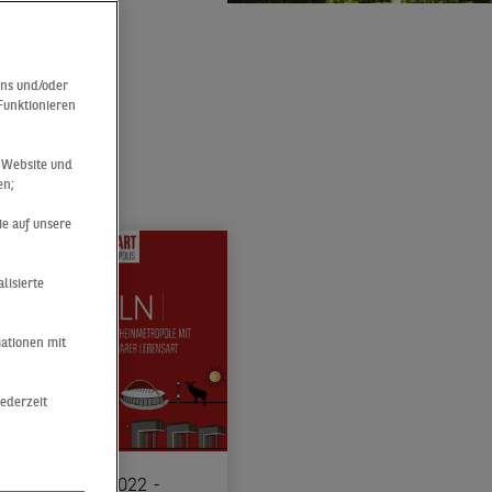
ung
uns und/oder
 Funktionieren
n
r Website und
en;
ie auf unsere
lisierte
mationen mit
jederzeit
Fr., 11.02.2022 -