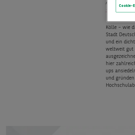
Am Standort 
Cookie-E
– Verkauf, V
Kölle – wie d
Stadt Deutsc
und ein dich
weltweit gut
ausgezeichne
hier zahlrei
ups ansiedel
und gründen 
Hochschulabso