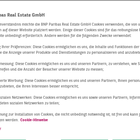
berichte zum
bas Real Estate GmbH
ilienmarkt
inverständnis möchte die BNP Paribas Real Estate GmbH Cookies verwenden, die von 
 auf dieser Website platziert werden. Einige dieser Cookies sind für das reibungslose
ite unbedingt erforderlich. Andere werden für die folgenden Zwecke verwendet:
ng Ihrer Präferenzen: Diese Cookies ermöglichen es uns, die Inhalte und Funktionen de
chland
e die Anzeige unserer Produkte und Dienstleistungen zu personalisieren und anzubiet
messung: Diese Cookies ermöglichen es uns und unseren Partnern, zu verstehen, wie S
reifen und die Anzahl der Besucher unserer Website zu messen;
sierte Werbung: Diese Cookies ermöglichen es uns und unseren Partnern, Ihnen persona
önnen Sie Ihre Immobilien-Entscheidungen durch solide
Mar
ubieten, die Ihren Interessen besser entspricht;
den aktuellen
Entwicklungen auf dem Immobilienmarkt
.
 sozialen Netzwerken: Diese Cookies ermöglichen es uns sowie unseren Partnern, Infor
eten sozialen Netzwerken zu teilen;
t Ihnen regelmäßig
Marktberichte zum Immobilienmarkt Deu
ung zur Installation von Cookies, die nicht unbedingt notwendig ist, ist frei und kann 
g mit dem interdisziplinären Netzwerk unserer Geschäftsber
gen werden.
Cookie-Hinweise
bundesweiten Überblick sowie Details zu den Immobilienmä
r