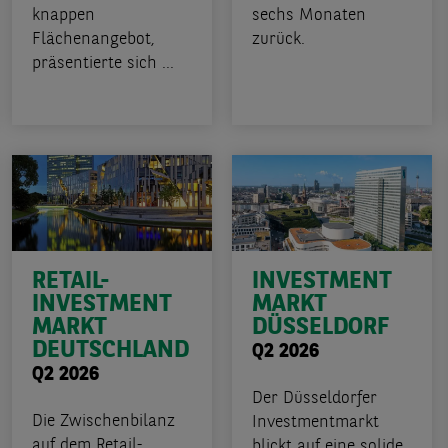
knappen
sechs Monaten
Flächenangebot,
zurück.
präsentierte sich ...
RETAIL-
INVESTMENT
INVESTMENT
MARKT
MARKT
DÜSSELDORF
DEUTSCHLAND
Q2 2026
Q2 2026
Der Düsseldorfer
Die Zwischenbilanz
Investmentmarkt
auf dem Retail-
blickt auf eine solide