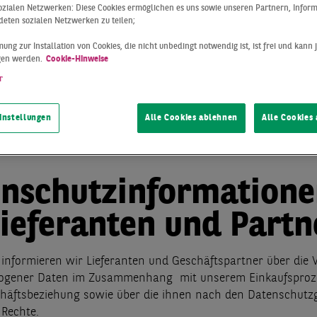
nschutzinformation
 sozialen Netzwerken: Diese Cookies ermöglichen es uns sowie unseren Partnern, Infor
eten sozialen Netzwerken zu teilen;
ung zur Installation von Cookies, die nicht unbedingt notwendig ist, ist frei und kann 
Datenschutzerklärung finden Sie hier
gen werden.
Cookie-Hinweise
r
ten Sie gerne an folgende Adresse: BNP Paribas Real Estate, 
instellungen
Alle Cookies ablehnen
Alle Cookies
aße 26, 40547 Düsseldorf oder per E-Mail an
realestate.bnpparibas
.
nschutzinformation
Lieferanten und Partn
informieren wir Lieferanten und Geschäftspartner über die 
ogener Daten im Zusammenhang mit unserem Einkaufsproz
häftsbeziehung sowie über die ihnen nach den Datenschutz
Rechte.