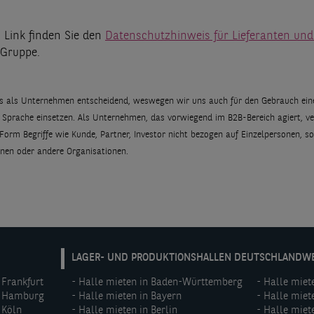
 Link finden Sie den
Datenschutzhinweis für Lieferanten und
 Gruppe.
 uns als Unternehmen entscheidend, weswegen wir uns auch für den Gebrauch eine
Sprache einsetzen. Als Unternehmen, das vorwiegend im B2B-Bereich agiert, v
 Form Begriffe wie Kunde, Partner, Investor nicht bezogen auf Einzelpersonen, s
ionen oder andere Organisationen.
DE:
LAGER- UND PRODUKTIONSHALLEN DEUTSCHLANDW
Footer
 Frankfurt
Halle mieten in Baden-Württemberg
Halle miet
menu
n Hamburg
Halle mieten in Bayern
Halle miet
(middle)
 Köln
Halle mieten in Berlin
Halle miet