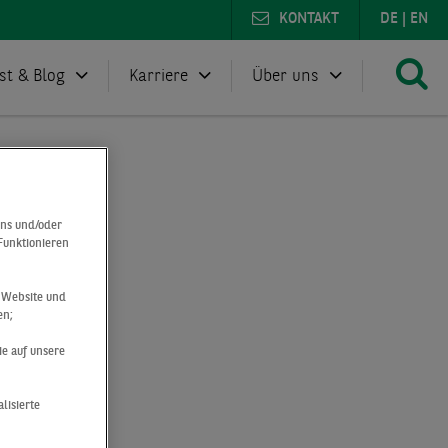
KONTAKT
DE
|
EN
st & Blog
Karriere
Über uns
uns und/oder
 Funktionieren
r Website und
en;
ie auf unsere
lisierte