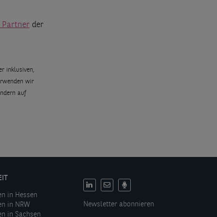
 Partner
der
r inklusiven,
erwenden wir
ondern auf
EIT
DE:
en in Hessen
Social
Newsletter abonnieren
en in NRW
links
en in Sachsen