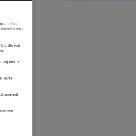
für
uns und/oder
 Funktionieren
auf,
r Website und
en;
ie auf unsere
lisierte
mationen mit
jederzeit
eich