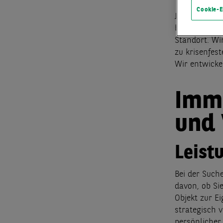
Cookie-E
Jedes Immobi
bei der Such
Standort. Wir
zu krisenfest
Wir entwick
Immo
und
Leist
Bei der Such
davon, ob Si
Objekt zur E
strategisch 
persönlicher