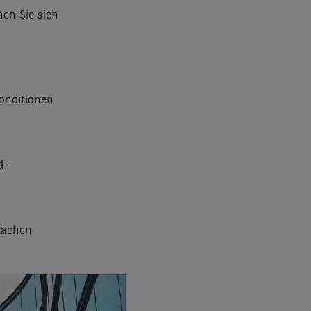
en Sie sich
Konditionen
d -
lächen