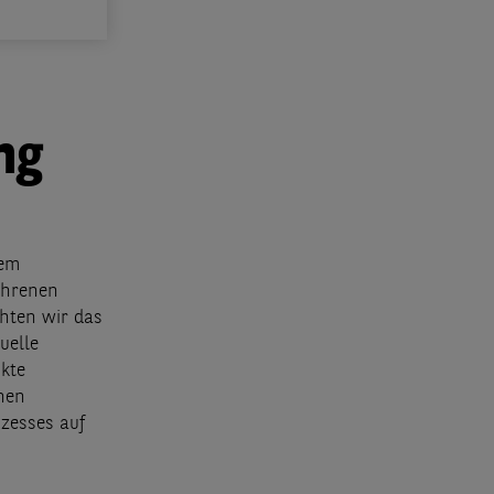
ng
nem
ahrenen
chten wir das
uelle
kte
nnen
zesses auf