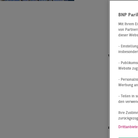
Ihr
BNP Pari
Mit Ihrem E
von Partnern
Imm
dieser Webs
- Einstellu
insbesonder
Ve
- Publikums
Website zug
In
- Personali
Werbung anz
- Teilen in
den verwend
Ihre Zustimm
Unse
zurückgezo
Drittanbiete
Tran