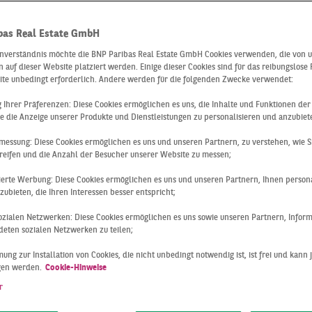
 Dienstleister 
bas Real Estate GmbH
inverständnis möchte die BNP Paribas Real Estate GmbH Cookies verwenden, die von 
 auf dieser Website platziert werden. Einige dieser Cookies sind für das reibungslose
obilien: Verk
ite unbedingt erforderlich. Andere werden für die folgenden Zwecke verwendet:
ng Ihrer Präferenzen: Diese Cookies ermöglichen es uns, die Inhalte und Funktionen de
e die Anzeige unserer Produkte und Dienstleistungen zu personalisieren und anzubiet
rmietung &
messung: Diese Cookies ermöglichen es uns und unseren Partnern, zu verstehen, wie S
reifen und die Anzahl der Besucher unserer Website zu messen;
vestment
sierte Werbung: Diese Cookies ermöglichen es uns und unseren Partnern, Ihnen persona
ubieten, die Ihren Interessen besser entspricht;
 sozialen Netzwerken: Diese Cookies ermöglichen es uns sowie unseren Partnern, Infor
eten sozialen Netzwerken zu teilen;
ung zur Installation von Cookies, die nicht unbedingt notwendig ist, ist frei und kann 
re Leistungen im Ber
gen werden.
Cookie-Hinweise
r
saction