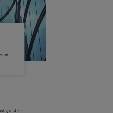
einer
istig und zu