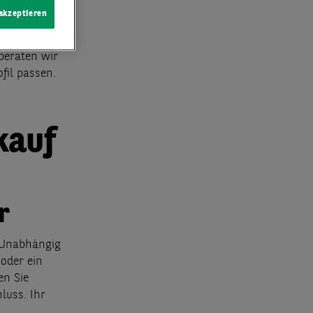
 akzeptieren
 helfen Ihnen
am aktuellen
 beraten wir
fil passen.
kauf
r
. Unabhängig
oder ein
en Sie
luss. Ihr