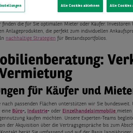
instellungen
Alle Cookies ablehnen
Alle Cookies
liengeschäft ist eine strategisch wichtige Entscheidung. Wir
e nach einem neuen Büro oder der Aufwertung Ihrer Fläche 
 finden die für Sie optimalen Mieter oder Käufer. Investoren
en Anlageprodukten, die perfekt zum individuellen Ankaufspro
eln
nachhaltige Strategien
für Bestandsportfolios.
bilienberatung: Ver
 Vermietung
ungen für Käufer und Miete
e nach passenden Flächen unterstützen wir Sie bundesweit
e eine
Büro
-,
Industrie
-
oder
Einzelhandelsimmobilie
mieten 
igennutzung kaufen möchten. Unsere Experten-Teams begleit
von der Akquisition über die Vertragsgespräche bis zum Absch
 Kontakt berät Sie umfassend und auf der Basis langjähriger