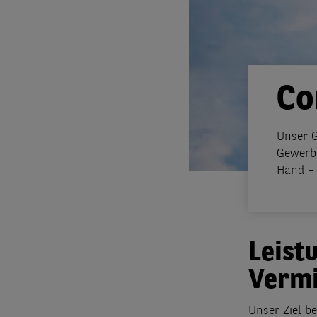
Co
Unser G
Gewerbe
Hand – 
Leist
Vermi
Unser Ziel be