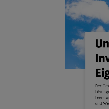
Un
In
Ei
Der Ges
Lösunge
Leersta
und Wer