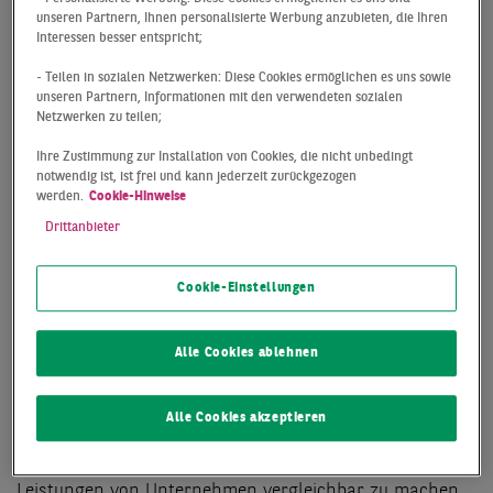
Bekenntnis zur
unseren Partnern, Ihnen personalisierte Werbung anzubieten, die Ihren
Interessen besser entspricht;
Nachhaltigkeit
- Teilen in sozialen Netzwerken: Diese Cookies ermöglichen es uns sowie
unseren Partnern, Informationen mit den verwendeten sozialen
BNP Paribas Real Estate Deutschland hat als einer der
Netzwerken zu teilen;
ersten Immobiliendienstleister eine DNK-Erklärung
Ihre Zustimmung zur Installation von Cookies, die nicht unbedingt
abgegeben.
Damit schaffen wir weitere Transparenz und
notwendig ist, ist frei und kann jederzeit zurückgezogen
Vergleichbarkeit in Bezug auf unsere
werden.
Cookie-Hinweise
Nachhaltigkeitsleistung.
Drittanbieter
Der
Deutsche Nachhaltigkeitskodex (DNK)
ist ein
Cookie-Einstellungen
freiwilliger Standard für die Berichterstattung zu
Nachhaltigkeitsaspekten und beschreibt
Alle Cookies ablehnen
Mindestanforderungen für die Kommunikation zu
nichtfinanziellen Leistungen von Unternehmen. Der
DNK wird vom Rat für Nachhaltige Entwicklung (RNE)
Alle Cookies akzeptieren
betreut. Das Ziel ist es, den Nachhaltigkeitsgedanken in
Gesellschaft und Wirtschaft voranzubringen und die
Leistungen von Unternehmen vergleichbar zu machen.