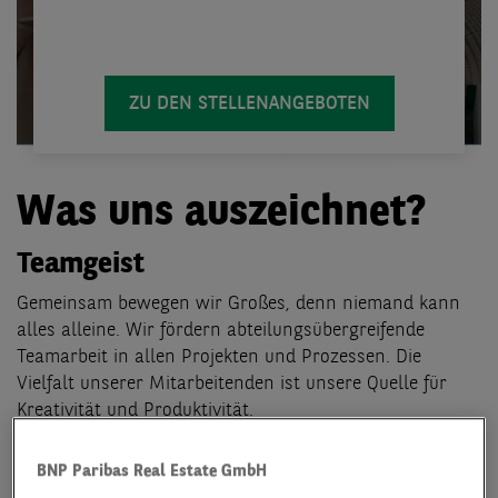
ZU DEN STELLENANGEBOTEN
Was uns auszeichnet?
Teamgeist
Gemeinsam bewegen wir Großes, denn niemand kann
alles alleine. Wir fördern abteilungsübergreifende
Teamarbeit in allen Projekten und Prozessen. Die
Vielfalt unserer Mitarbeitenden ist unsere Quelle für
Kreativität und Produktivität.
BNP Paribas Real Estate GmbH
Leidenschaft