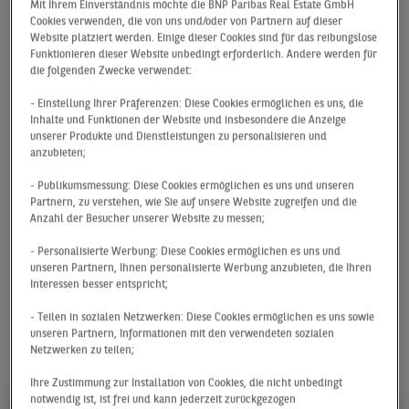
Mit Ihrem Einverständnis möchte die BNP Paribas Real Estate GmbH
Gemeinsam treiben wir unterschiedlichste Projekte
Cookies verwenden, die von uns und/oder von Partnern auf dieser
voran, wachsen über uns hinaus, brechen Rekorde und
Website platziert werden. Einige dieser Cookies sind für das reibungslose
Funktionieren dieser Website unbedingt erforderlich. Andere werden für
denken dabei die Immobilienwirtschaft immer wieder
die folgenden Zwecke verwendet:
ein Stück neu.
- Einstellung Ihrer Präferenzen: Diese Cookies ermöglichen es uns, die
Inhalte und Funktionen der Website und insbesondere die Anzeige
Vertrauen
unserer Produkte und Dienstleistungen zu personalisieren und
anzubieten;
Wir verlassen uns aufeinander. Deshalb heißt Führung
- Publikumsmessung: Diese Cookies ermöglichen es uns und unseren
bei uns auch, Vertrauen zu schenken. Von Beginn an
Partnern, zu verstehen, wie Sie auf unsere Website zugreifen und die
erhältst Du größtmögliche Entscheidungsfreiheit. Denn
Anzahl der Besucher unserer Website zu messen;
wir schätzen frische Ideen und bieten den Raum, diese
- Personalisierte Werbung: Diese Cookies ermöglichen es uns und
auch umzusetzen.
unseren Partnern, Ihnen personalisierte Werbung anzubieten, die Ihren
Interessen besser entspricht;
- Teilen in sozialen Netzwerken: Diese Cookies ermöglichen es uns sowie
Einstiegsmöglichkeiten
unseren Partnern, Informationen mit den verwendeten sozialen
Netzwerken zu teilen;
Ihre Zustimmung zur Installation von Cookies, die nicht unbedingt
notwendig ist, ist frei und kann jederzeit zurückgezogen