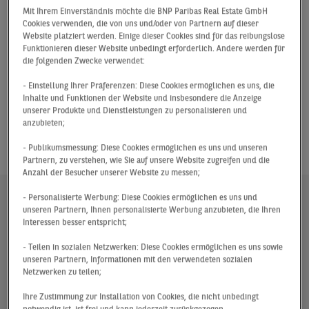
Nenad Krstic, Senior Consultant Logistics & Industrial
Mit Ihrem Einverständnis möchte die BNP Paribas Real Estate GmbH
Advisory, begrüßen, der uns von seinem Weg in die
Cookies verwenden, die von uns und/oder von Partnern auf dieser
Immobilienbranche berichtet. Im Gespräch erfahren wir
Website platziert werden. Einige dieser Cookies sind für das reibungslose
Funktionieren dieser Website unbedingt erforderlich. Andere werden für
u.a., warum ihn die Logistik besonders begeistert hat.
die folgenden Zwecke verwendet:
Außerdem gibt er uns Einblicke in seinen Arbeitsalltag
und erzählt von seinen spannendsten Projekten. Zum
- Einstellung Ihrer Präferenzen: Diese Cookies ermöglichen es uns, die
Inhalte und Funktionen der Website und insbesondere die Anzeige
Abschluss teilt er drei wertvolle Tipps mit allen
unserer Produkte und Dienstleistungen zu personalisieren und
Einsteiger:innen, die in der Immobilienbranche richtig
anzubieten;
durchstarten möchten. Also bleibt dran und sammelt
- Publikumsmessung: Diese Cookies ermöglichen es uns und unseren
wertvolle Eindrücke für euren eigenen Karriereweg!
Partnern, zu verstehen, wie Sie auf unsere Website zugreifen und die
Anzahl der Besucher unserer Website zu messen;
- Personalisierte Werbung: Diese Cookies ermöglichen es uns und
unseren Partnern, Ihnen personalisierte Werbung anzubieten, die Ihren
Interessen besser entspricht;
- Teilen in sozialen Netzwerken: Diese Cookies ermöglichen es uns sowie
unseren Partnern, Informationen mit den verwendeten sozialen
Netzwerken zu teilen;
Ihre Zustimmung zur Installation von Cookies, die nicht unbedingt