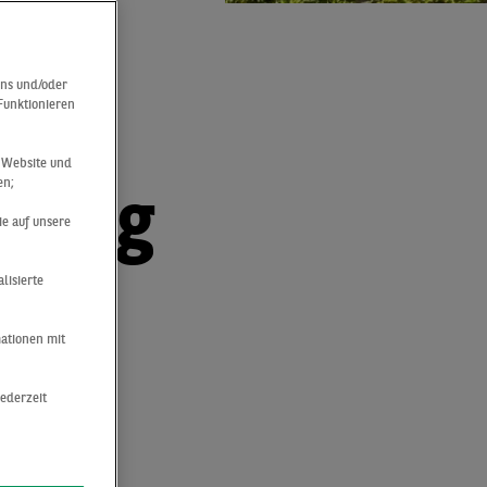
n
uns und/oder
 Funktionieren
h
r Website und
en;
tung
ie auf unsere
lisierte
sere
mationen mit
für
jederzeit