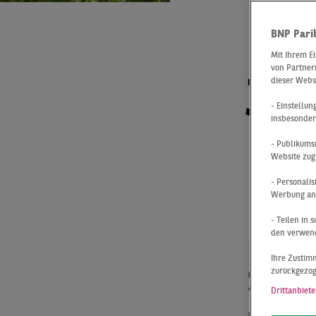
Un
BNP Pari
Mit Ihrem E
von Partnern
für
dieser Webs
- Einstellu
insbesonder
Im
- Publikums
Website zug
- Personali
Werbung anz
Immo
- Teilen in
den verwend
pers
Ihre Zustimm
Sie
zurückgezo
Drittanbiete