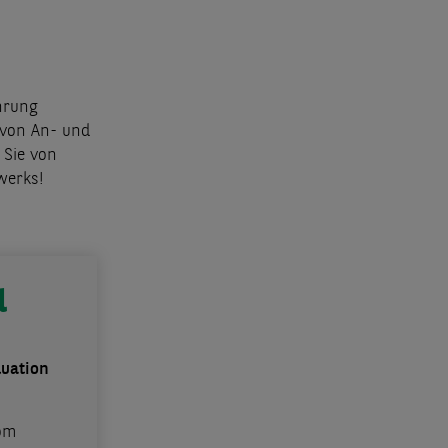
hrung
von An- und
 Sie von
werks!
l
luation
om