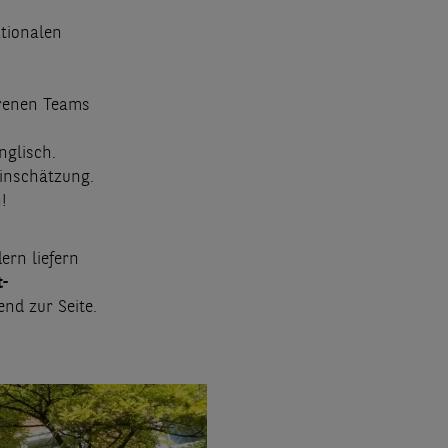
tionalen
hrenen Teams
nglisch.
einschätzung.
!
dern liefern
t-
nd zur Seite.