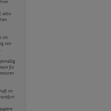
ührer
 aktiv
chen
 ich
ng von
,
gelmäßig
Team für
vestoren
haft im
rankfurt
gagiere