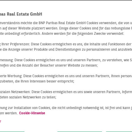
sere Leistunge
bas Real Estate GmbH
inverständnis möchte die BNP Paribas Real Estate GmbH Cookies verwenden, die von 
 auf dieser Website platziert werden. Einige dieser Cookies sind für das reibungslose
 Sie im Bereic
ite unbedingt erforderlich. Andere werden für die folgenden Zwecke verwendet:
ng Ihrer Präferenzen: Diese Cookies ermöglichen es uns, die Inhalte und Funktionen de
e die Anzeige unserer Produkte und Dienstleistungen zu personalisieren und anzubiet
mobilienbewer
messung: Diese Cookies ermöglichen es uns und unseren Partnern, zu verstehen, wie S
reifen und die Anzahl der Besucher unserer Website zu messen;
sierte Werbung: Diese Cookies ermöglichen es uns und unseren Partnern, Ihnen persona
ubieten, die Ihren Interessen besser entspricht;
bilienbewertung: un
 sozialen Netzwerken: Diese Cookies ermöglichen es uns sowie unseren Partnern, Infor
eten sozialen Netzwerken zu teilen;
önlichen Leistungen 
ung zur Installation von Cookies, die nicht unbedingt notwendig ist, ist frei und kann 
gen werden.
Cookie-Hinweise
r