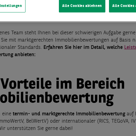
g von Immobilien ist eine komplexe Angelegenheit. Es gibt v
instellungen
Alle Cookies ablehnen
Alle Cookies
d Faktoren, die bei der Immobilienbewertung eine Rolle spie
behalten, ist nicht immer leicht.
enes Team steht Ihnen bei dieser schwierigen Aufgabe gerne 
 Sie mit marktgerechten Immobilienbewertungen auf Basis n
tionaler Standards.
Erfahren Sie hier im Detail, welche
Leis
rtung anbieten:
 Vorteile im Bereich
obilienbewertung
n eine
termin- und marktgerechte Immobilienbewertung
auf 
ImmoWertV, BelWertV) oder internationaler (RICS, TEGoVA, IV
ir unterstützen Sie gerne dabei!