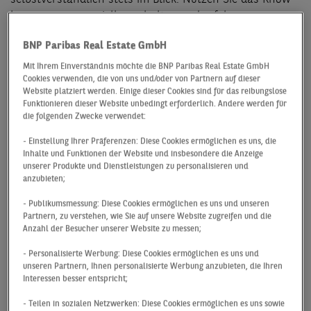
how unserer speziell geschulten und erfahrenen
Immobilienmanager:innen!
Erfahren Sie im Detail,
BNP Paribas Real Estate GmbH
welche
Leistungen
wir im Bereich
Immobilienverwaltung
anbieten:
Mit Ihrem Einverständnis möchte die BNP Paribas Real Estate GmbH
Cookies verwenden, die von uns und/oder von Partnern auf dieser
Website platziert werden. Einige dieser Cookies sind für das reibungslose
Funktionieren dieser Website unbedingt erforderlich. Andere werden für
Ihre Vorteile im Bereich
die folgenden Zwecke verwendet:
Immobilienverwaltung
- Einstellung Ihrer Präferenzen: Diese Cookies ermöglichen es uns, die
Inhalte und Funktionen der Website und insbesondere die Anzeige
unserer Produkte und Dienstleistungen zu personalisieren und
Sie suchen Unterstützung bei der Verwaltung Ihrer
anzubieten;
Immobilien? Seit über 40 Jahren stehen wir für eine
- Publikumsmessung: Diese Cookies ermöglichen es uns und unseren
umfassende Beratung, optimale
Partnern, zu verstehen, wie Sie auf unsere Website zugreifen und die
Bewirtschaftungskonzepte und hochwertige
Anzahl der Besucher unserer Website zu messen;
Instandhaltungsmaßnahmen
. Dabei verfolgen unsere
- Personalisierte Werbung: Diese Cookies ermöglichen es uns und
Mitarbeitenden folgende Philosophie: Wir möchten
unseren Partnern, Ihnen personalisierte Werbung anzubieten, die Ihren
individuellen und maßgeschneiderten Service mit
Interessen besser entspricht;
Weitblick für Sie bieten und streben eine langfristige
- Teilen in sozialen Netzwerken: Diese Cookies ermöglichen es uns sowie
und partnerschaftliche Zusammenarbeit an.