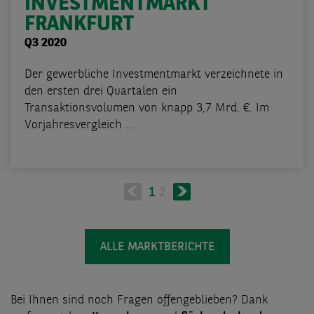
INVESTMENTMARKT
FRANKFURT
Q3 2020
Der gewerbliche Investmentmarkt verzeichnete in
den ersten drei Quartalen ein
Transaktionsvolumen von knapp 3,7 Mrd. €. Im
Vorjahresvergleich ...
Seitennummerierung
Nächste
Aktuelle
1
Page
2
Seite
Seite
ALLE MARKTBERICHTE
Bei Ihnen sind noch Fragen offengeblieben? Dank