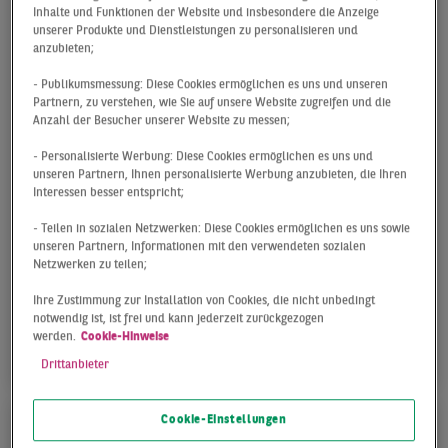
Inhalte und Funktionen der Website und insbesondere die Anzeige
unserer Produkte und Dienstleistungen zu personalisieren und
anzubieten;
- Publikumsmessung: Diese Cookies ermöglichen es uns und unseren
Partnern, zu verstehen, wie Sie auf unsere Website zugreifen und die
Anzahl der Besucher unserer Website zu messen;
INVESTMENTMARKT
- Personalisierte Werbung: Diese Cookies ermöglichen es uns und
FRANKFURT
unseren Partnern, Ihnen personalisierte Werbung anzubieten, die Ihren
Interessen besser entspricht;
Q1 2026
- Teilen in sozialen Netzwerken: Diese Cookies ermöglichen es uns sowie
unseren Partnern, Informationen mit den verwendeten sozialen
Der Frankfurter Investmentmarkt ist mit einem
Netzwerken zu teilen;
soliden Resultat in das Jahr 2026 gestartet. Bis
zum Ende des ersten Quartals summiert sich das
Ihre Zustimmung zur Installation von Cookies, die nicht unbedingt
notwendig ist, ist frei und kann jederzeit zurückgezogen
...
werden.
Cookie-Hinweise
Drittanbieter
Cookie-Einstellungen