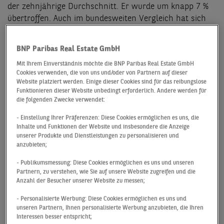
der zehnjährige Durchschnitt. Er wurde um knapp 7 %
übertroffen. Auch im bundesweiten Vergleich hat sich
Frankfurt damit hervorragend behauptet und belegt den
zweiten Platz unter den großen deutschen Metropolen,
BNP Paribas Real Estate GmbH
nur geschlagen von Berlin. Während Einzelobjekte mit
Mit Ihrem Einverständnis möchte die BNP Paribas Real Estate GmbH
knapp 5,2 Mrd. € um ein Drittel zurückgegangen sind,
Cookies verwenden, die von uns und/oder von Partnern auf dieser
konnten anteilig eingerechnete Portfolioverkäufe (1,35
Website platziert werden. Einige dieser Cookies sind für das reibungslose
Mrd. €) um über 10 % zulegen. Getrieben wurde diese
Funktionieren dieser Website unbedingt erforderlich. Andere werden für
die folgenden Zwecke verwendet:
Entwicklung insbesondere durch die TLG-Übernahme
durch Aroundtown und den Verkauf der Godewind-
- Einstellung Ihrer Präferenzen: Diese Cookies ermöglichen es uns, die
Anteile an Covivio. Insgesamt konnten 16 Ankäufe im
Inhalte und Funktionen der Website und insbesondere die Anzeige
unserer Produkte und Dienstleistungen zu personalisieren und
dreistelligen Millionenbereich gezählt werden, von
anzubieten;
denen alleine 10 auf Büroobjekte entfallen. Hier zeigt
sich das Vertrauen der Investoren in die langfristig
- Publikumsmessung: Diese Cookies ermöglichen es uns und unseren
Partnern, zu verstehen, wie Sie auf unsere Website zugreifen und die
positive Entwicklung des Büromarktes. Zu den
Anzahl der Besucher unserer Website zu messen;
wichtigsten Transaktionen gehören die von BNP Paribas
Real Estate begleiteten Verkäufe des Silberturms, des
- Personalisierte Werbung: Diese Cookies ermöglichen es uns und
unseren Partnern, Ihnen personalisierte Werbung anzubieten, die Ihren
Trading Centers der Commerzbank sowie der Deka-
Interessen besser entspricht;
Verwaltung in Niederrad.