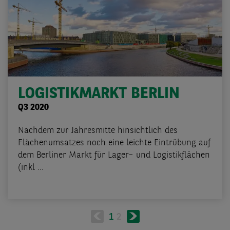
LOGISTIKMARKT BERLIN
Q3 2020
Nachdem zur Jahresmitte hinsichtlich des
Flächenumsatzes noch eine leichte Eintrübung auf
dem Berliner Markt für Lager– und Logistikflächen
(inkl ...
Seitennummerierung
Nächste
Aktuelle
1
Page
2
Seite
Seite