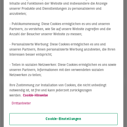
Inhalte und Funktionen der Website und insbesondere die Anzeige
unserer Produkte und Dienstleistungen zu personalisieren und
anzubieten;
LOGISTIKMARKT BERLIN
- Publikumsmessung: Diese Cookies ermöglichen es uns und unseren
Q1 2026
Partnern, zu verstehen, wie Sie auf unsere Website zugreifen und die
Anzahl der Besucher unserer Website zu messen;
Der Berliner Lager- und Logistikflächenmarkt
- Personalisierte Werbung: Diese Cookies ermöglichen es uns und
startet mit einem Flächenumsatz in Höhe von
unseren Partnern, Ihnen personalisierte Werbung anzubieten, die Ihren
107.000 m² in das Jahr 2026. Damit übertrifft er
Interessen besser entspricht;
das ...
- Teilen in sozialen Netzwerken: Diese Cookies ermöglichen es uns sowie
unseren Partnern, Informationen mit den verwendeten sozialen
Netzwerken zu teilen;
Ihre Zustimmung zur Installation von Cookies, die nicht unbedingt
notwendig ist, ist frei und kann jederzeit zurückgezogen
werden.
Cookie-Hinweise
Drittanbieter
Cookie-Einstellungen