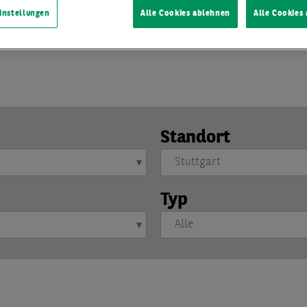
urt, Hamburg, Köln, Leipzig, München, Ruhrgebiet und Stuttga
instellungen
Alle Cookies ablehnen
Alle Cookies
lden
und die aktuellsten Marktberichte direkt und bequem in 
Standort
Typ