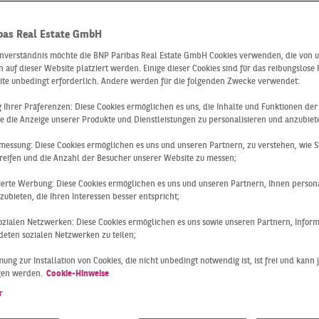
berichte zum
bas Real Estate GmbH
ikimmobilienm
inverständnis möchte die BNP Paribas Real Estate GmbH Cookies verwenden, die von 
 auf dieser Website platziert werden. Einige dieser Cookies sind für das reibungslose
ite unbedingt erforderlich. Andere werden für die folgenden Zwecke verwendet:
ng Ihrer Präferenzen: Diese Cookies ermöglichen es uns, die Inhalte und Funktionen de
art
e die Anzeige unserer Produkte und Dienstleistungen zu personalisieren und anzubiet
messung: Diese Cookies ermöglichen es uns und unseren Partnern, zu verstehen, wie S
reifen und die Anzahl der Besucher unserer Website zu messen;
sierte Werbung: Diese Cookies ermöglichen es uns und unseren Partnern, Ihnen persona
 zum Logistikmarkt können Sie Ihre Immobilien-Entscheidun
ubieten, die Ihren Interessen besser entspricht;
n. Erfahren Sie jetzt mehr zu den aktuellen
Entwicklungen a
 sozialen Netzwerken: Diese Cookies ermöglichen es uns sowie unseren Partnern, Infor
ttgart.
eten sozialen Netzwerken zu teilen;
ung zur Installation von Cookies, die nicht unbedingt notwendig ist, ist frei und kann 
t Ihnen regelmäßig
Marktberichte zum Immobilienmarkt
zur V
gen werden.
Cookie-Hinweise
erdisziplinären Netzwerk unserer Geschäftsbereiche und S
r
berblick sowie Details zu den Logistikimmobilienmärkten de