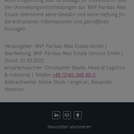
keine Empfehlung oder Grundlage für Investitions- oder
Ver-/Anmietungsentscheidungen dar. BNP Paribas Real
Estate übernimmt keine Gewähr und keine Haftung für
die enthaltenen Informationen und getroffenen
Aussagen.
Herausgeber: BNP Paribas Real Estate GmbH |
Bearbeitung: BNP Paribas Real Estate Consult GmbH |
Stand: 31.03.2022
Ansprechpartner: Christopher Raabe, Head of Logistics
& Industrial | Telefon
+49 (0)40-348 48-0
Bildnachweise: Adobe Stock / engel.ac; Alexander
Nasonov
DE:
Social
Newsletter abonnieren
links