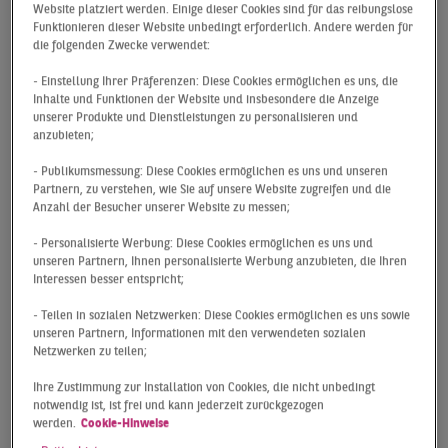
Website platziert werden. Einige dieser Cookies sind für das reibungslose
Der Frankfurter Logistikmarkt kann nicht an die
Funktionieren dieser Website unbedingt erforderlich. Andere werden für
fulminanten Vorquartale anknüpfen. Ende März
die folgenden Zwecke verwendet:
2022 kann ein Flächenumsatz von 47.000 m²
- Einstellung Ihrer Präferenzen: Diese Cookies ermöglichen es uns, die
vermeldet werden. Damit wurde das
Inhalte und Funktionen der Website und insbesondere die Anzeige
Vorjahresquartal um 59 % verfehlt und das aktuelle
unserer Produkte und Dienstleistungen zu personalisieren und
Resultat liegt auch 62 % unter dem 10-jährigen
anzubieten;
Durchschnitt.
- Publikumsmessung: Diese Cookies ermöglichen es uns und unseren
Das insgesamt schwache Auftaktquartal ist
Partnern, zu verstehen, wie Sie auf unsere Website zugreifen und die
Anzahl der Besucher unserer Website zu messen;
allerdings mit großer Wahrscheinlichkeit mehr denn
je als Momentaufnahme zu interpretieren. Im Markt
- Personalisierte Werbung: Diese Cookies ermöglichen es uns und
kann trotz der weiterhin herausfordernden
unseren Partnern, Ihnen personalisierte Werbung anzubieten, die Ihren
Interessen besser entspricht;
wirtschaftlichen Rahmenbedingungen eine
anhaltend hohe Nachfrage nach Hallenflächen
- Teilen in sozialen Netzwerken: Diese Cookies ermöglichen es uns sowie
registriert werden. Insbesondere im Frankfurter
unseren Partnern, Informationen mit den verwendeten sozialen
Netzwerken zu teilen;
Kerngebiet bleibt der Angebotsengpass
marktbestimmend. Vor allem bei Gesuchen, die
Ihre Zustimmung zur Installation von Cookies, die nicht unbedingt
einen kurzfristigen Abschluss und geringe
notwendig ist, ist frei und kann jederzeit zurückgezogen
werden.
Cookie-Hinweise
Mietvertragslaufzeiten erfordern, bleibt ein