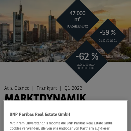
47.000
m²
FLÄCHENUMSATZ
-59 %
Q1 22 VS. Q1 21
-62 %
GGÜ. 10-JÄHRIGEN
DURCHSCHNITT
At a Glance
Frankfurt
Q1 2022
MARKTDYNAMIK
VERLIERT VORERST AN
BNP Paribas Real Estate GmbH
MOMENTUM
Mit Ihrem Einverständnis möchte die BNP Paribas Real Estate GmbH
Cookies verwenden, die von uns und/oder von Partnern auf dieser