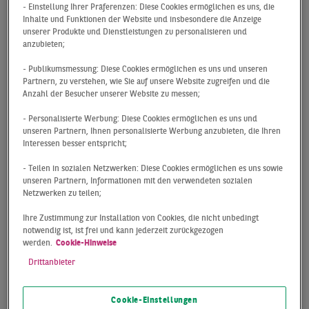
- Einstellung Ihrer Präferenzen: Diese Cookies ermöglichen es uns, die
Inhalte und Funktionen der Website und insbesondere die Anzeige
unserer Produkte und Dienstleistungen zu personalisieren und
anzubieten;
- Publikumsmessung: Diese Cookies ermöglichen es uns und unseren
Partnern, zu verstehen, wie Sie auf unsere Website zugreifen und die
13.11.2023
Anzahl der Besucher unserer Website zu messen;
Matthias Kromer wird
- Personalisierte Werbung: Diese Cookies ermöglichen es uns und
unseren Partnern, Ihnen personalisierte Werbung anzubieten, die Ihren
Head of Logistics &
Interessen besser entspricht;
Industrial Investment bei
- Teilen in sozialen Netzwerken: Diese Cookies ermöglichen es uns sowie
BNP Paribas Real Estate
unseren Partnern, Informationen mit den verwendeten sozialen
Netzwerken zu teilen;
– Thomas Lawson
Ihre Zustimmung zur Installation von Cookies, die nicht unbedingt
verstärkt Logistics &
notwendig ist, ist frei und kann jederzeit zurückgezogen
werden.
Cookie-Hinweise
Industrial Investment-
Drittanbieter
Team
Cookie-Einstellungen