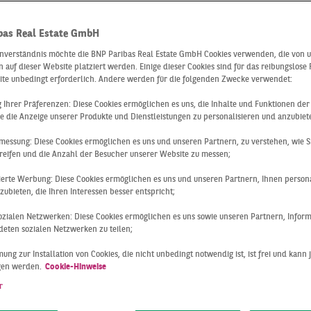
D Handel – ne
bas Real Estate GmbH
te, Trends und
inverständnis möchte die BNP Paribas Real Estate GmbH Cookies verwenden, die von 
 auf dieser Website platziert werden. Einige dieser Cookies sind für das reibungslose
ite unbedingt erforderlich. Andere werden für die folgenden Zwecke verwendet:
ng Ihrer Präferenzen: Diese Cookies ermöglichen es uns, die Inhalte und Funktionen de
cklungen
e die Anzeige unserer Produkte und Dienstleistungen zu personalisieren und anzubiet
messung: Diese Cookies ermöglichen es uns und unseren Partnern, zu verstehen, wie S
reifen und die Anzahl der Besucher unserer Website zu messen;
sierte Werbung: Diese Cookies ermöglichen es uns und unseren Partnern, Ihnen persona
die sich durch die Digitalisierung so sehr verändert hat wie 
ubieten, die Ihren Interessen besser entspricht;
uf Handelsimmobilien! Shoppingcenter avancieren zum Erle
 sozialen Netzwerken: Diese Cookies ermöglichen es uns sowie unseren Partnern, Infor
erweitern ihr Sortiment und bauen mehrgeschossig. Und imm
eten sozialen Netzwerken zu teilen;
en Markt, damit die Innenstädte eine attraktive Alternativ
ung zur Installation von Cookies, die nicht unbedingt notwendig ist, ist frei und kann 
gen werden.
Cookie-Hinweise
ientierte Einkaufszentren oder Omnichannel: Wir halten Sie
r
klungen im Einzelhandel auf dem Laufenden. Gleichzeitig n