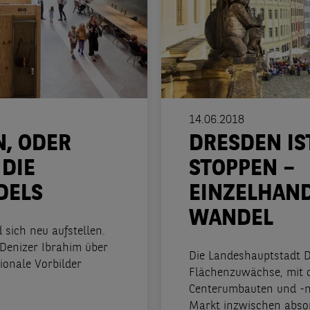
14.06.2018
N, ODER
DRESDEN IS
 DIE
STOPPEN –
DELS
EINZELHAN
WANDEL
sich neu aufstellen.
Denizer Ibrahim über
Die Landeshauptstadt D
ionale Vorbilder
Flächenzuwächse, mit d
Centerumbauten und -n
Markt inzwischen absorb