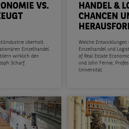
ONOMIE VS.
HANDEL & L
ZEUGT
CHANCEN U
HERAUSFOR
ilindustrie überholt.
Welche Entwicklungen 
ationären Einzelhandel
Einzelhandel und Logis
ilern wirklich den
of Real Estate Economic
toph Scharf.
und John Fernie, Profe
Universität.