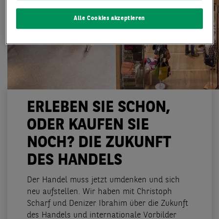
Alle Cookies akzeptieren
ERLEBEN SIE SCHON,
ODER KAUFEN SIE
NOCH? DIE ZUKUNFT
DES HANDELS
Der Handel muss jetzt umdenken und sich
neu aufstellen. Wir haben mit Christoph
Scharf und Denizer Ibrahim über die Zukunft
des Handels und internationale Vorbilder