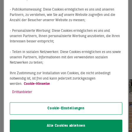
langfristige Nutzung. Und was tun, wenn sich in der
Zeit ein Interessent meldet, der für mehrere Jahre
- Publikumsmessung: Diese Cookies ermöglichen es uns und unseren
Partnern, zu verstehen, wie Sie auf unsere Website zugreifen und die
einziehen möchte?
Anzahl der Besucher unserer Website zu messen;
- Personalisierte Werbung: Diese Cookies ermöglichen es uns und
Es gibt aber auch Fälle, in denen Eigentümer von
unseren Partnern, Ihnen personalisierte Werbung anzubieten, die Ihren
kurzzeitigen Vermietungen profitiert haben, nämlich
Interessen besser entspricht;
dann, wenn Straßenzüge dank der innovativen und
- Teilen in sozialen Netzwerken: Diese Cookies ermöglichen es uns sowie
kreativen Konzepte wieder attraktiver wurden und eine
unseren Partnern, Informationen mit den verwendeten sozialen
Aufwertung erlebten. Denn sobald Leerstand besteht,
Netzwerken zu teilen;
kann dies eine ganze Straße negativ nach unten ziehen.
Ihre Zustimmung zur Installation von Cookies, die nicht unbedingt
notwendig ist, ist frei und kann jederzeit zurückgezogen
werden.
Cookie-Hinweise
Drittanbieter
Cookie-Einstellungen
Alle Cookies ablehnen