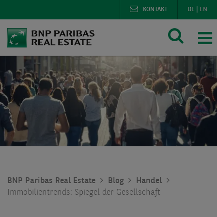
KONTAKT
DE
|
EN
BNP Paribas Real Estate
Blog
Handel
Immobilientrends: Spiegel der Gesellschaft