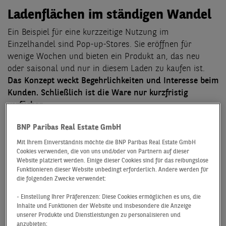
Ladenflächen im ständigen Wandel
Ein Beispiel für eine kurzzeitige Nutzung im
Einzelhandel sind Pop-up-Stores. Sie eröffnen für
wenige Wochen und bieten ein Produkt an, das neu
oder saisonal und nur in diesem Laden zu kaufen ist.
Das Konzept weckt Begehrlichkeiten und Interesse beim
Kunden. Schließlich ist die Ware nur kurzfristig
verfügbar.
BNP Paribas Real Estate GmbH
Das kurzzeitige Mieten ist für den Einzelhändler mit
Mit Ihrem Einverständnis möchte die BNP Paribas Real Estate GmbH
vielen Vorteilen verbunden.
Er kann sein Konzept und
Cookies verwenden, die von uns und/oder von Partnern auf dieser
Produkt testen, ohne ein großes finanzielles Risiko
Website platziert werden. Einige dieser Cookies sind für das reibungslose
eingehen zu müssen. Die Fläche liegt vielleicht sogar
Funktionieren dieser Website unbedingt erforderlich. Andere werden für
die folgenden Zwecke verwendet:
zentral und ist mit Glück möbliert.
Für den Vermieter
ist der häufige Mieterwechsel auf der anderen Seite
- Einstellung Ihrer Präferenzen: Diese Cookies ermöglichen es uns, die
eine Zusatzbelastung.
Der Aufwand für eine kurzfristige
Inhalte und Funktionen der Website und insbesondere die Anzeige
unserer Produkte und Dienstleistungen zu personalisieren und
Vermietung ist in Teilen vergleichbar mit dem für eine
anzubieten;