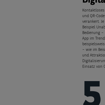
Digit
Kontaktloses
und QR-Codes
verankert. J
Beispiel Unab
Bedienung – 
App im Trend
beispielsweis
– wie im Beis
und Attrakti
Digitalisieru
Einsatz von 
5