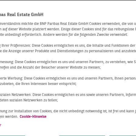
S DIE
bas Real Estate GmbH
inverständnis möchte die BNP Paribas Real Estate GmbH Cookies verwenden, die von 
 auf dieser Website platziert werden. Einige dieser Cookies sind für das reibungslose
ite unbedingt erforderlich. Andere werden für die folgenden Zwecke verwendet:
STRONOMIE
ng Ihrer Präferenzen: Diese Cookies ermöglichen es uns, die Inhalte und Funktionen de
e die Anzeige unserer Produkte und Dienstleistungen zu personalisieren und anzubiet
WEGT – FÜNF
messung: Diese Cookies ermöglichen es uns und unseren Partnern, zu verstehen, wie S
reifen und die Anzahl der Besucher unserer Website zu messen;
sierte Werbung: Diese Cookies ermöglichen es uns und unseren Partnern, Ihnen persona
TUELLE TREND
ubieten, die Ihren Interessen besser entspricht;
 sozialen Netzwerken: Diese Cookies ermöglichen es uns sowie unseren Partnern, Infor
eten sozialen Netzwerken zu teilen;
ung zur Installation von Cookies, die nicht unbedingt notwendig ist, ist frei und kann 
gen werden.
Cookie-Hinweise
die letzten Jahre angeht, hat die Gastronomie einen extrem 
ren“, so Jens Wehmhöner, Senior Director Pan-European Ret
r
iner unserer letzten
Podcast-Folgen
. Und das lag nicht nur 