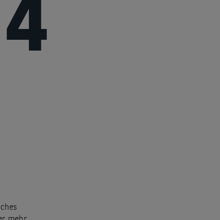
4
sches
mer mehr