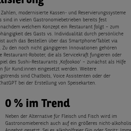
alisierung
 Zahlen, modernisierte Kassen- und Reservierungssysteme
 sind in vielen Gastronomiebetrieben bereits fest
e nachdem welchem Konzept ein Restaurant folgt – zum
hängigkeit des Gasts vs. Individualität durch persönliche
ist auch das Bestellen über das Smartphone/Tablet via
. Zu den noch nicht gängigeren Innovationen gehören
e Restaurant-Roboter, die als Servicekraft fungieren oder
piel des Sushi-Restaurants ‚Kofookoo‘ – zunächst als Hilfe
on für Kund:innen eingesetzt werden. Weitere
ngstrends sind Chatbots, Voice Assistenten oder der
ChatGPT bei der Erstellung von Speisekarten.
0 % im Trend
Neben der Alternative für Fleisch und Fisch wird im
Gastronomiebereich auch auf ein größeres nicht-alkoholi
Angebot gesetzt. Sei es alkoholfreier Gin oder Spritz: Im