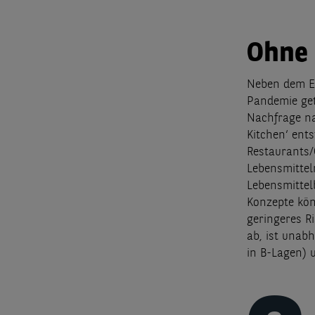
Ohne 
Neben dem Er
Pandemie get
Nachfrage n
Kitchen‘ ent
Restaurants/
Lebensmittel
Lebensmittelb
Konzepte kön
geringeres Ri
ab, ist unab
in B-Lagen) 