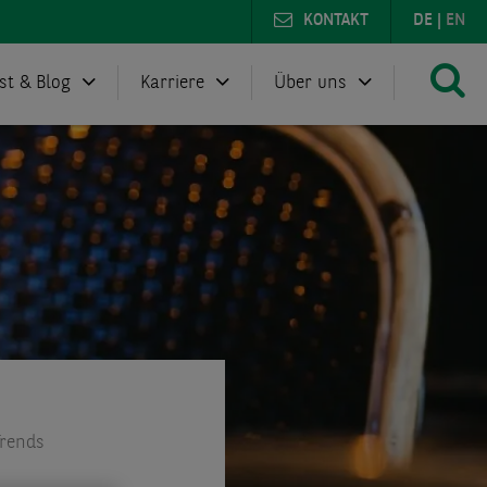
KONTAKT
DE
|
EN
st & Blog
Karriere
Über uns
Trends