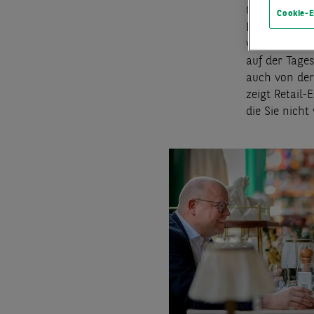
Optimierunge
Cookie-E
Lebensmittel
vegane Konze
auf der Tag
auch von der
zeigt Retail
die Sie nicht