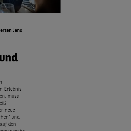
erten Jens
 und
en
n Erlebnis
hen, muss
eiß
er neue
gehen‘ und
 auf den