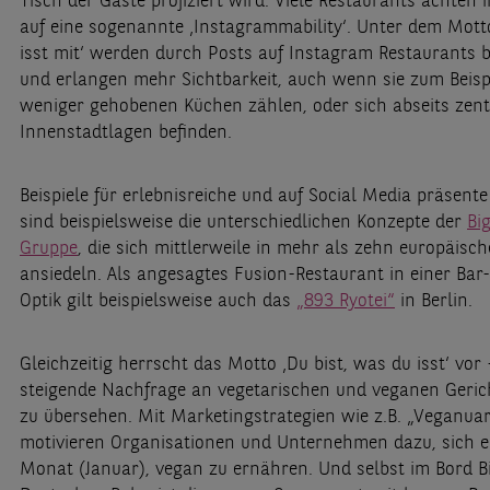
Tisch der Gäste projiziert wird. Viele Restaurants achte
auf eine sogenannte ‚Instagrammability‘. Unter dem Mott
isst mit‘ werden durch Posts auf Instagram Restaurants 
und erlangen mehr Sichtbarkeit, auch wenn sie zum Beisp
weniger gehobenen Küchen zählen, oder sich abseits zent
Innenstadtlagen befinden.
Beispiele für erlebnisreiche und auf Social Media präsent
sind beispielsweise die unterschiedlichen Konzepte der
Bi
Gruppe
, die sich mittlerweile in mehr als zehn europäisc
ansiedeln. Als angesagtes Fusion-Restaurant in einer Bar-/
Optik gilt beispielsweise auch das
„893 Ryotei“
in Berlin.
Gleichzeitig herrscht das Motto ‚Du bist, was du isst‘ vor 
steigende Nachfrage an vegetarischen und veganen Gerich
zu übersehen. Mit Marketingstrategien wie z.B. „Veganua
motivieren Organisationen und Unternehmen dazu, sich 
Monat (Januar), vegan zu ernähren. Und selbst im Bord Bi