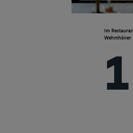
Im Restaura
Wehmhöner ü
1