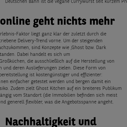
Deutschen Bahn ist die vegane Currywurst seit kurzem 
online geht nichts mehr
lebnis-Faktor liegt ganz klar der zuletzt durch die
riebene Delivery-Trend vorne. Um der steigenden
achzukommen, sind Konzepte wie ‚Ghost bzw. Dark
standen. Dabei handelt es sich um
Großküchen, die ausschließlich auf die Herstellung von
n und deren Auslieferungen zielen. Diese Form von
ereitstellung ist kostengünstiger und effizienter:
nen einfacher getestet werden und bergen damit ein
siko. Zudem zielt Ghost Kitchen auf ein breiteres Publikum
hängig vom Standort (die Immobilien befinden sich meist
und generell flexibler, was die Angebotsspanne angeht.
Nachhaltigkeit und