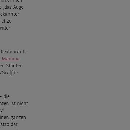
n immer mehr
o ‚das Auge
bekannter
iel zu
raler
e Restaurants
g Mamma
hen Städten
Graffiti-
– die
ten ist nicht
ry“
einen ganzen
stro der