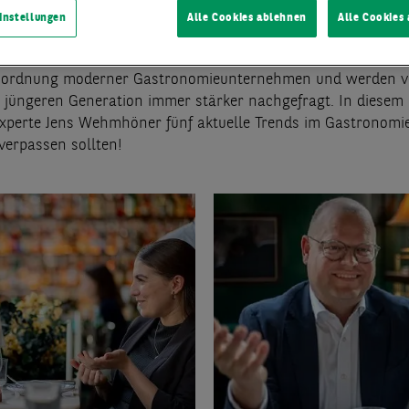
n im Hinblick auf den Service, die Lieferung oder Zubereitun
instellungen
Alle Cookies ablehnen
Alle Cookies
n, die durch die Corona-Pandemie gefordert waren. Vegetari
pte, alkoholfreie Getränke oder allgemein mehr Flexibilität 
esordnung moderner Gastronomieunternehmen und werden v
 jüngeren Generation immer stärker nachgefragt. In diesem 
-Experte Jens Wehmhöner fünf aktuelle Trends im Gastronomie
 verpassen sollten!