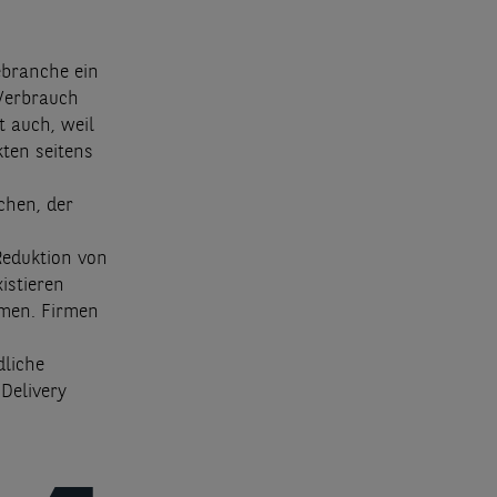
ebranche ein
 Verbrauch
t auch, weil
ten seitens
chen, der
Reduktion von
istieren
men. Firmen
liche
Delivery