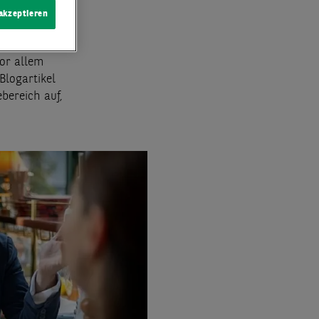
g von
 akzeptieren
sche und
stehen heute
or allem
Blogartikel
bereich auf,