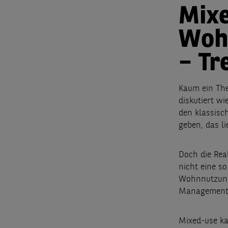
Mixe
Woh
– Tr
Kaum ein Th
diskutiert w
den klassisc
geben, das l
Doch die Real
nicht eine so
Wohnnutzung 
Management 
Mixed-use kan