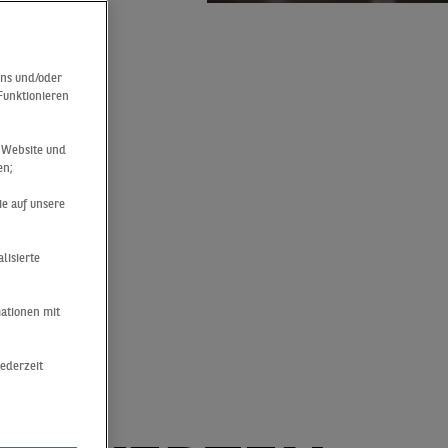
uns und/oder
 Funktionieren
r Website und
en;
ie auf unsere
 –
lisierte
mationen mit
jederzeit