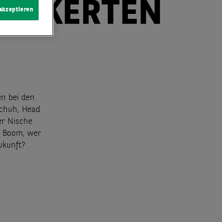
EANKERTEN
 akzeptieren
n bei den
Schuh, Head
er Nische
m Boom, wer
ukunft?