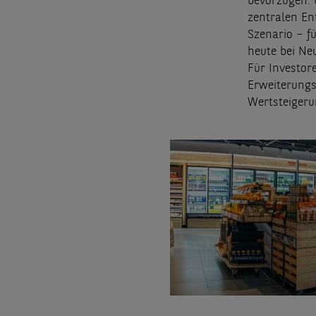
bevorzugen. 
zentralen Ent
Szenario – fü
heute bei Ne
Für Investor
Erweiterungsf
Wertsteigeru