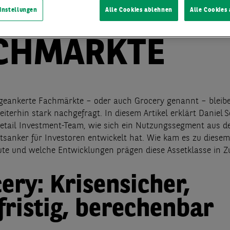
BENSMITTELG
instellungen
Alle Cookies ablehnen
Alle Cookies
CHMÄRKTE
geankerte Fachmärkte – oder auch Grocery genannt – bleibe
iterhin stark nachgefragt. In diesem Artikel erklärt Daniel 
Retail Investment-Team, wie sich ein Nutzungssegment aus d
ätsanker für Investoren entwickelt hat. Wie kam es zu diese
eute und welche Entwicklungen prägen diese Assetklasse in Z
ery: Krisensicher,
fristig, berechenbar