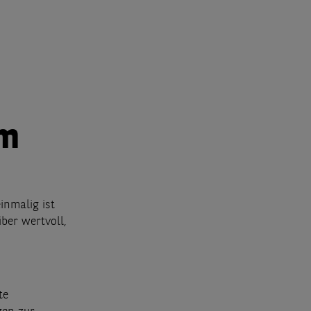
um
inmalig ist
iber wertvoll,
te