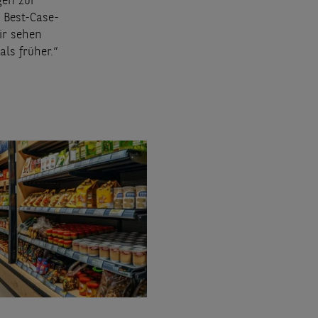
gen zur
s Best-Case-
ir sehen
ls früher.“