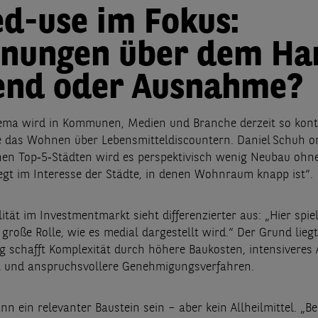
d-use im Fokus:
nungen über dem Ha
end oder Ausnahme?
ema wird in Kommunen, Medien und Branche derzeit so kont
ie das Wohnen über Lebensmitteldiscountern. Daniel Schuh or
hen Top‑5‑Städten wird es perspektivisch wenig Neubau oh
iegt im Interesse der Städte, in denen Wohnraum knapp ist“.
ität im Investmentmarkt sieht differenzierter aus: „Hier spi
 große Rolle, wie es medial dargestellt wird.“ Der Grund lie
schafft Komplexität durch höhere Baukosten, intensiveres 
und anspruchsvollere Genehmigungsverfahren.
n ein relevanter Baustein sein – aber kein Allheilmittel. „Be