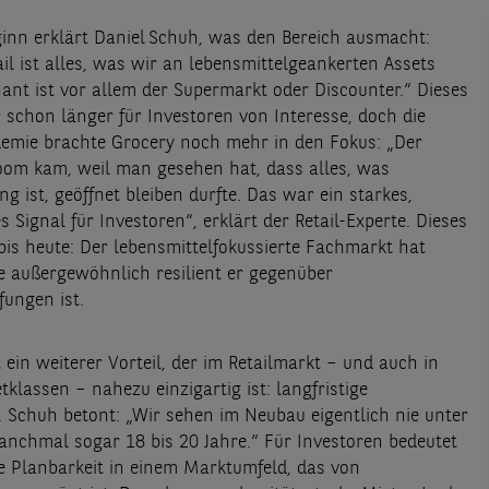
ginn erklärt Daniel Schuh, was den Bereich ausmacht:
il ist alles, was wir an lebensmittelgeankerten Assets
ant ist vor allem der Supermarkt oder Discounter.“ Dieses
schon länger für Investoren von Interesse, doch die
mie brachte Grocery noch mehr in den Fokus: „Der
oom kam, weil man gesehen hat, dass alles, was
 ist, geöffnet bleiben durfte. Das war ein starkes,
s Signal für Investoren“, erklärt der Retail-Experte. Dieses
 bis heute: Der lebensmittelfokussierte Fachmarkt hat
e außergewöhnlich resilient er gegenüber
ungen ist.
ein weiterer Vorteil, der im Retailmarkt – und auch in
klassen – nahezu einzigartig ist: langfristige
. Schuh betont: „Wir sehen im Neubau eigentlich nie unter
anchmal sogar 18 bis 20 Jahre.“ Für Investoren bedeutet
 Planbarkeit in einem Marktumfeld, das von