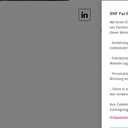
10.03.2026
BNP Pari
ZW
Mit Ihrem E
von Partnern
dieser Webs
RE
- Einstellu
insbesonder
- Publikums
ST
Website zug
- Personali
Werbung anz
DI
- Teilen in
den verwend
Ihre Zustimm
DE
zurückgezo
Drittanbiete