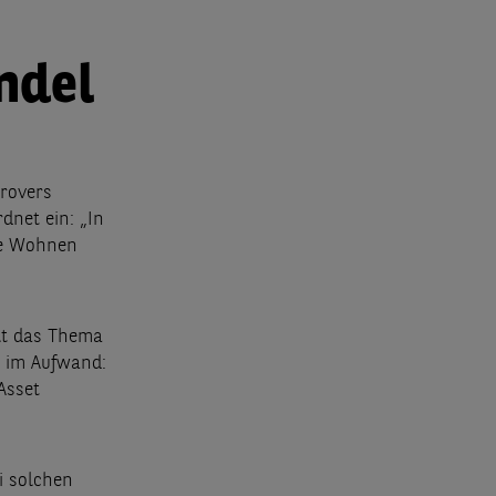
ndel
rovers
dnet ein: „In
ne Wohnen
elt das Thema
gt im Aufwand:
Asset
i solchen