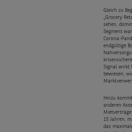
Gleich zu Be
„Grocery Reta
sehen, domin
Segment war 
Corona-Pande
endgültige B
Nahversorgung
krisensichere
Signal wirkt
bewiesen, wi
Marktverwerf
Hinzu kommt 
anderen Asset
Mietverträge
15 Jahren, m
das maximale