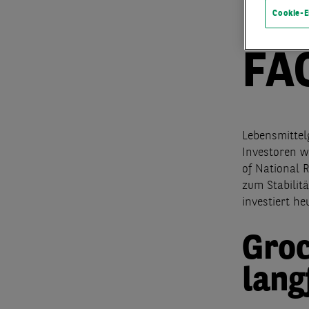
LE
Cookie-E
FA
Lebensmittel
Investoren we
of National 
zum Stabilit
investiert h
Groc
lang