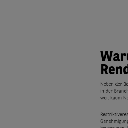
War
Rend
Neben der Bo
in der Branch
weil kaum Ne
Restriktiver
Genehmigungs