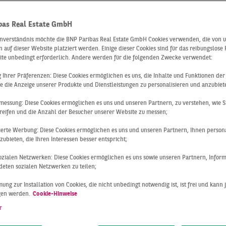
bas Real Estate GmbH
ISCHEN
inverständnis möchte die BNP Paribas Real Estate GmbH Cookies verwenden, die von 
 auf dieser Website platziert werden. Einige dieser Cookies sind für das reibungslose
ite unbedingt erforderlich. Andere werden für die folgenden Zwecke verwendet:
SILIENZ UND
ng Ihrer Präferenzen: Diese Cookies ermöglichen es uns, die Inhalte und Funktionen de
e die Anzeige unserer Produkte und Dienstleistungen zu personalisieren und anzubiet
messung: Diese Cookies ermöglichen es uns und unseren Partnern, zu verstehen, wie S
ANDORTTREUE
reifen und die Anzahl der Besucher unserer Website zu messen;
sierte Werbung: Diese Cookies ermöglichen es uns und unseren Partnern, Ihnen persona
ubieten, die Ihren Interessen besser entspricht;
E BELIEBTHEIT
 sozialen Netzwerken: Diese Cookies ermöglichen es uns sowie unseren Partnern, Infor
eten sozialen Netzwerken zu teilen;
ung zur Installation von Cookies, die nicht unbedingt notwendig ist, ist frei und kann 
R
gen werden.
Cookie-Hinweise
r