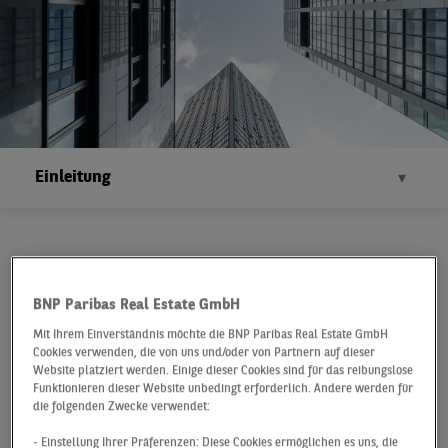
Property Report
Deutschland
2020
Executive Summary
BNP Paribas Real Estate GmbH
Mit Ihrem Einverständnis möchte die BNP Paribas Real Estate GmbH
Cookies verwenden, die von uns und/oder von Partnern auf dieser
Website platziert werden. Einige dieser Cookies sind für das reibungslose
Funktionieren dieser Website unbedingt erforderlich. Andere werden für
INVESTMENTMÄRKTE IN NEUEN
die folgenden Zwecke verwendet:
SPHÄREN
- Einstellung Ihrer Präferenzen: Diese Cookies ermöglichen es uns, die