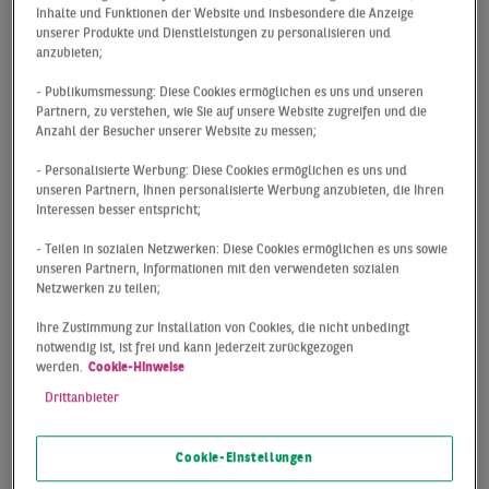
Inhalte und Funktionen der Website und insbesondere die Anzeige
2019 wurden bundesweit gut 73,4 Mrd. € in
unserer Produkte und Dienstleistungen zu personalisieren und
Gewerbeimmobilien investiert. Damit wurde der erst im
anzubieten;
letzten Jahr aufgestellte Rekordumsatz pulverisiert (+19
- Publikumsmessung: Diese Cookies ermöglichen es uns und unseren
%). Gerade im letzten Quartal hat die Marktdynamik alle
Partnern, zu verstehen, wie Sie auf unsere Website zugreifen und die
Erwartungen noch einmal deutlich übertroffen.
Anzahl der Besucher unserer Website zu messen;
Beigetragen zur neuen Bestmarke hat eine positive
- Personalisierte Werbung: Diese Cookies ermöglichen es uns und
Entwicklung sowohl von Einzel- als auch von
unseren Partnern, Ihnen personalisierte Werbung anzubieten, die Ihren
Portfoliotransaktionen.
Interessen besser entspricht;
- Teilen in sozialen Netzwerken: Diese Cookies ermöglichen es uns sowie
BÜROIMMOBILIEN
unseren Partnern, Informationen mit den verwendeten sozialen
Netzwerken zu teilen;
UNANGEFOCHTENE NUMMER 1
Ihre Zustimmung zur Installation von Cookies, die nicht unbedingt
Die Dominanz von Büroimmobilien hat sich noch
notwendig ist, ist frei und kann jederzeit zurückgezogen
werden.
Cookie-Hinweise
einmal verstärkt. Mit knapp 53 % tragen sie über die
Hälfte zum Gesamtumsatz bei. Einen hohen Anteil
Drittanbieter
haben Einzeldeals, die mit gut 29,4 Mrd. € ein neues
Allzeithoch markieren. Insgesamt konnten 70
Cookie-Einstellungen
Transaktionen im dreistelligen Millionenbereich