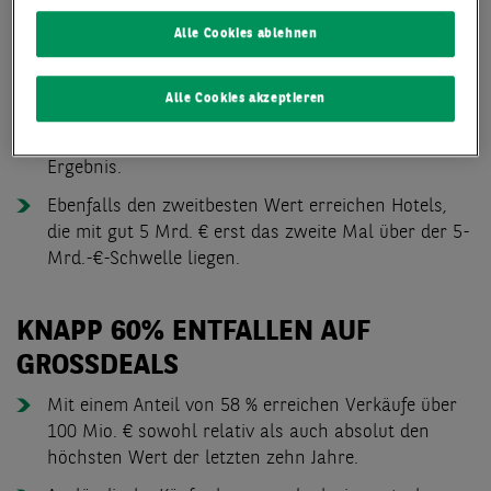
gezählt werden.
Alle Cookies ablehnen
Auf Platz zwei finden sich Einzelhandelsobjekte mit
einem Volumen von fast 12,9 Mrd. € (+15 %).
Alle Cookies akzeptieren
Auf Logistikobjekte entfallen mit rund 7,5 Mrd. € gut
10 %. Dies ist das zweitbeste jemals erzielte
Ergebnis.
Ebenfalls den zweitbesten Wert erreichen Hotels,
die mit gut 5 Mrd. € erst das zweite Mal über der 5-
Mrd.-€-Schwelle liegen.
KNAPP 60% ENTFALLEN AUF
GROSSDEALS
Mit einem Anteil von 58 % erreichen Verkäufe über
100 Mio. € sowohl relativ als auch absolut den
höchsten Wert der letzten zehn Jahre.