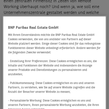
einen zentralen Firmensitz in Zeiten von Remote
Working überhaupt noch? Und wenn ja, wie soll eine
Unternehmenszentrale gestaltet werden und welche
Rolle wird ihr zukommen?
BNP Paribas Real Estate GmbH
COVID-19 beschleunigt
Mit Ihrem Einverständnis möchte die BNP Paribas Real Estate GmbH
Cookies verwenden, die von uns und/oder von Partnern auf dieser
Trends
Website platziert werden. Einige dieser Cookies sind für das reibungslose
Funktionieren dieser Website unbedingt erforderlich. Andere werden für
die folgenden Zwecke verwendet:
Die Corona-Pandemie hat die Art und Weise in Frage
gestellt, wie wir leben, konsumieren, sozial interagieren
- Einstellung Ihrer Präferenzen: Diese Cookies ermöglichen es uns, die
und natürlich auch wie wir arbeiten. So haben viele
Inhalte und Funktionen der Website und insbesondere die Anzeige
unserer Produkte und Dienstleistungen zu personalisieren und
Unternehmen und deren Mitarbeitende quasi von einem
anzubieten;
Tag auf den anderen lernen müssen, ihre Arbeit von zu
Hause zu verrichten. Die Euphorie darüber, dass die
- Publikumsmessung: Diese Cookies ermöglichen es uns und unseren
Partnern, zu verstehen, wie Sie auf unsere Website zugreifen und die
Zusammenarbeit auch im Homeoffice gut gelang, führte
Anzahl der Besucher unserer Website zu messen;
dazu, dass einige Unternehmen vermeldeten, ihre
Büroflächen oder gar Firmenhauptsitze aufzugeben und
- Personalisierte Werbung: Diese Cookies ermöglichen es uns und
unseren Partnern, Ihnen personalisierte Werbung anzubieten, die Ihren
vollständig auf die Heimarbeit zu setzen.