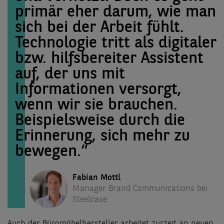
primär eher darum, wie man
sich bei der Arbeit fühlt.
Technologie tritt als digitaler
bzw. hilfsbereiter Assistent
auf, der uns mit
Informationen versorgt,
wenn wir sie brauchen.
Beispielsweise durch die
Erinnerung, sich mehr zu
bewegen.“
Fabian Mottl
Manager Brand Communications bei
Steelcase
Auch der Büromöbelhersteller arbeitet zurzeit an neuen