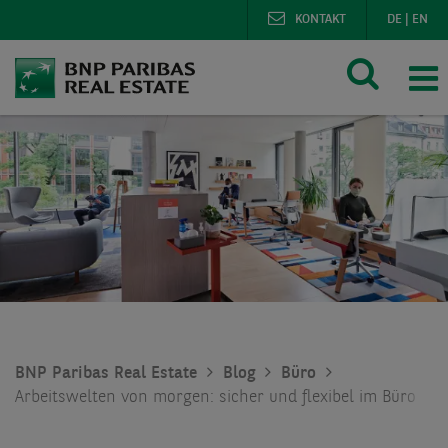
KONTAKT
DE
|
EN
BNP Paribas Real Estate
Blog
Büro
Arbeitswelten von morgen: sicher und flexibel im Büro