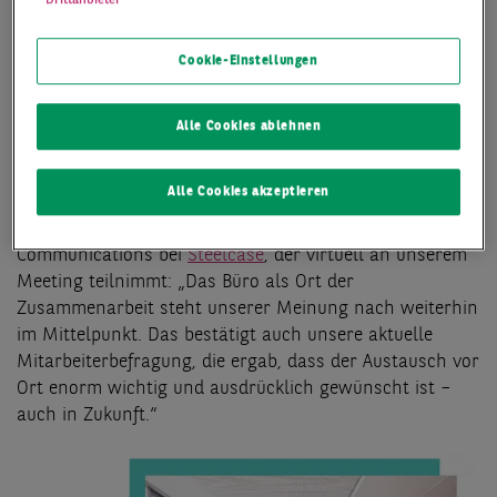
Drittanbieter
BÜRO BLEIBT
WEITERHIN IM
Cookie-Einstellungen
MITTELPUNKT
Alle Cookies ablehnen
Denn das Mobile Working wird von vielen bereits als
der neue Konkurrent des Büroarbeitsplatzes gehandelt.
Alle Cookies akzeptieren
Ob dieses sich aber flächendeckend durchsetzen wird,
ist zu bezweifeln, meint Fabian Mottl, Manager Brand
Communications bei
Steelcase
, der virtuell an unserem
Meeting teilnimmt: „Das Büro als Ort der
Zusammenarbeit steht unserer Meinung nach weiterhin
im Mittelpunkt. Das bestätigt auch unsere aktuelle
Mitarbeiterbefragung, die ergab, dass der Austausch vor
Ort enorm wichtig und ausdrücklich gewünscht ist –
auch in Zukunft.“