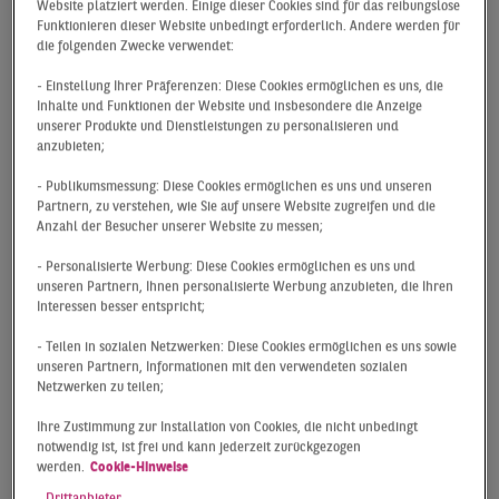
Website platziert werden. Einige dieser Cookies sind für das reibungslose
Berlinghoff, fügt hinzu:
Funktionieren dieser Website unbedingt erforderlich. Andere werden für
die folgenden Zwecke verwendet:
„Wir müssen im Büro der
- Einstellung Ihrer Präferenzen: Diese Cookies ermöglichen es uns, die
Inhalte und Funktionen der Website und insbesondere die Anzeige
Zukunft Möglichkeiten
unserer Produkte und Dienstleistungen zu personalisieren und
vorfinden, die wir zu Hause
anzubieten;
vermissen: einen
- Publikumsmessung: Diese Cookies ermöglichen es uns und unseren
Partnern, zu verstehen, wie Sie auf unsere Website zugreifen und die
Rückzugsort für ungestörtes
Anzahl der Besucher unserer Website zu messen;
Arbeiten, eine Kreativ-Area
- Personalisierte Werbung: Diese Cookies ermöglichen es uns und
oder einen
unseren Partnern, Ihnen personalisierte Werbung anzubieten, die Ihren
Interessen besser entspricht;
Gemeinschaftsbereich, der
- Teilen in sozialen Netzwerken: Diese Cookies ermöglichen es uns sowie
mit Abstand lockere
unseren Partnern, Informationen mit den verwendeten sozialen
Gespräche mit Kollegen
Netzwerken zu teilen;
ermöglicht.“
Ihre Zustimmung zur Installation von Cookies, die nicht unbedingt
notwendig ist, ist frei und kann jederzeit zurückgezogen
werden.
Cookie-Hinweise