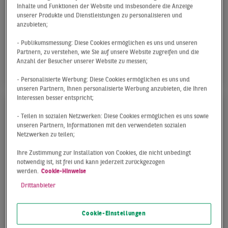
Inhalte und Funktionen der Website und insbesondere die Anzeige
unserer Produkte und Dienstleistungen zu personalisieren und
Nachvermietete Großflächen haben die
anzubieten;
Marktdynamik auf dem Retail-
Vermietungsmarkt in der ersten Jahreshälfte
- Publikumsmessung: Diese Cookies ermöglichen es uns und unseren
Partnern, zu verstehen, wie Sie auf unsere Website zugreifen und die
spürbar angekurbelt.
Anzahl der Besucher unserer Website zu messen;
- Personalisierte Werbung: Diese Cookies ermöglichen es uns und
unseren Partnern, Ihnen personalisierte Werbung anzubieten, die Ihren
Interessen besser entspricht;
- Teilen in sozialen Netzwerken: Diese Cookies ermöglichen es uns sowie
unseren Partnern, Informationen mit den verwendeten sozialen
Netzwerken zu teilen;
Ihre Zustimmung zur Installation von Cookies, die nicht unbedingt
notwendig ist, ist frei und kann jederzeit zurückgezogen
werden.
Cookie-Hinweise
Drittanbieter
05.07.2023
Cookie-Einstellungen