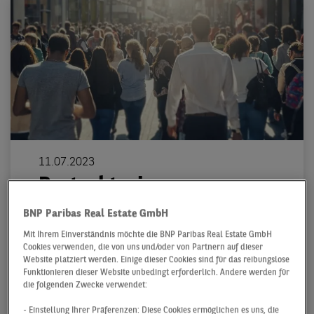
11.07.2023
Restrukturierungsprozes
se in der Modebranche
BNP Paribas Real Estate GmbH
sorgen für sehr hohe
Mit Ihrem Einverständnis möchte die BNP Paribas Real Estate GmbH
Cookies verwenden, die von uns und/oder von Partnern auf dieser
Flächenumsätze auf dem
Website platziert werden. Einige dieser Cookies sind für das reibungslose
innerstädtischen
Funktionieren dieser Website unbedingt erforderlich. Andere werden für
die folgenden Zwecke verwendet:
Retailmarkt
- Einstellung Ihrer Präferenzen: Diese Cookies ermöglichen es uns, die