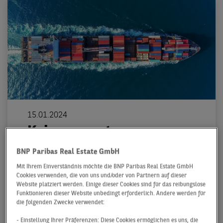
15.01.2024
Keine erneute
Ausnahmebilanz auf dem
BNP Paribas Real Estate GmbH
bundesweiten
Mit Ihrem Einverständnis möchte die BNP Paribas Real Estate GmbH
Cookies verwenden, die von uns und/oder von Partnern auf dieser
Logistikmarkt, aber trotz
Website platziert werden. Einige dieser Cookies sind für das reibungslose
herausforderndem
Funktionieren dieser Website unbedingt erforderlich. Andere werden für
die folgenden Zwecke verwendet:
Umfeld wieder guter
- Einstellung Ihrer Präferenzen: Diese Cookies ermöglichen es uns, die