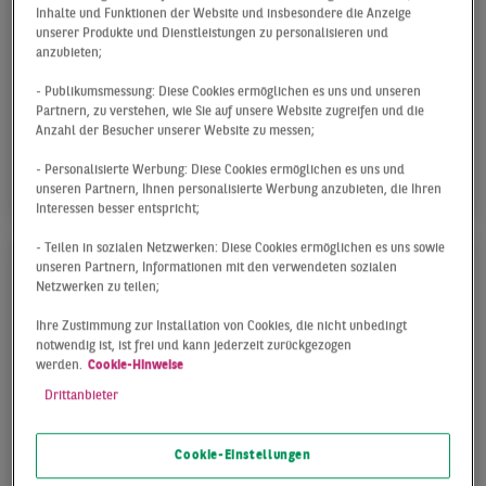
Gesamtflächenumsatz
Inhalte und Funktionen der Website und insbesondere die Anzeige
unserer Produkte und Dienstleistungen zu personalisieren und
anzubieten;
Bereits zu Beginn des Jahres 2023 war
- Publikumsmessung: Diese Cookies ermöglichen es uns und unseren
abzusehen, dass es sehr schwer sein würde,
Partnern, zu verstehen, wie Sie auf unsere Website zugreifen und die
mit den beiden Rekordresultaten der Vorjahre
Anzahl der Besucher unserer Website zu messen;
Schritt zu halten.
- Personalisierte Werbung: Diese Cookies ermöglichen es uns und
unseren Partnern, Ihnen personalisierte Werbung anzubieten, die Ihren
Interessen besser entspricht;
- Teilen in sozialen Netzwerken: Diese Cookies ermöglichen es uns sowie
unseren Partnern, Informationen mit den verwendeten sozialen
Netzwerken zu teilen;
Ihre Zustimmung zur Installation von Cookies, die nicht unbedingt
notwendig ist, ist frei und kann jederzeit zurückgezogen
werden.
Cookie-Hinweise
Drittanbieter
Cookie-Einstellungen