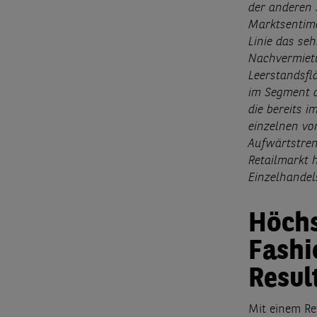
der anderen 
Marktsentime
Linie das se
Nachvermietu
Leerstandsfl
im Segment d
die bereits i
einzelnen vo
Aufwärtstren
Retailmarkt 
Einzelhandel
Höchs
Fashi
Resul
Mit einem Re