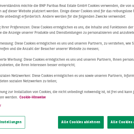
isierte Spitzen
inverständnis möchte die BNP Paribas Real Estate GmbH Cookies verwenden, die von 
 auf dieser Website platziert werden. Einige dieser Cookies sind für das reibungslose
 zahlreichen
ite unbedingt erforderlich. Andere werden für die folgenden Zwecke verwendet:
ng Ihrer Präferenzen: Diese Cookies ermöglichen es uns, die Inhalte und Funktionen de
e die Anzeige unserer Produkte und Dienstleistungen zu personalisieren und anzubiet
enzen von etab
messung: Diese Cookies ermöglichen es uns und unseren Partnern, zu verstehen, wie S
reifen und die Anzahl der Besucher unserer Website zu messen;
sierte Werbung: Diese Cookies ermöglichen es uns und unseren Partnern, Ihnen persona
en gegenüber
ubieten, die Ihren Interessen besser entspricht;
 sozialen Netzwerken: Diese Cookies ermöglichen es uns sowie unseren Partnern, Infor
eten sozialen Netzwerken zu teilen;
ung zur Installation von Cookies, die nicht unbedingt notwendig ist, ist frei und kann 
gen werden.
Cookie-Hinweise
r
instellungen
Alle Cookies ablehnen
Alle Cookies