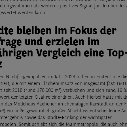
tungsvolumen als weiteres positives Signal für den bundes
 gewertet werden kann.
dte bleiben im Fokus der
rage und erzielen im
ährigen Vergleich eine Top
z
n Nachfrageimpulsen im Jahr 2023 haben in erster Linie di
itiert, die mit einem Flächenumsatz von insgesamt fast 160.
at seit 2018 (rund 170.000 m²) verbuchen und sich rund 16 
wert der letzten 5 Jahre einordnen. Auch hierbei hatte mit d
n das Modehaus Aachener im ehemaligen Karstadt an der F
 m²) ein außergewöhnlich großer Abschluss entscheidende A
mtergebnis sowie das Städte-Ranking der wichtigsten
opolen. Somit schiebt sich die Mainmetropole, die auch ohn