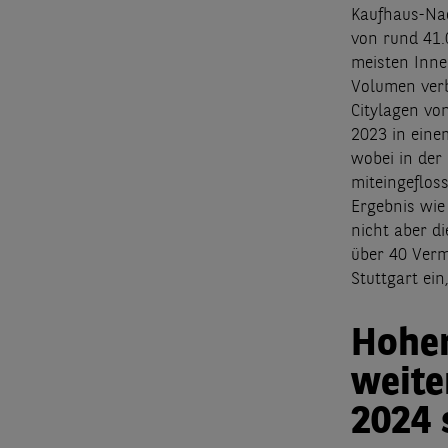
Kaufhaus-Nac
von rund 41.
meisten Inne
Volumen verb
Citylagen vo
2023 in eine
wobei in der
miteingeflos
Ergebnis wie
nicht aber d
über 40 Verm
Stuttgart ei
Hoher
weite
2024 