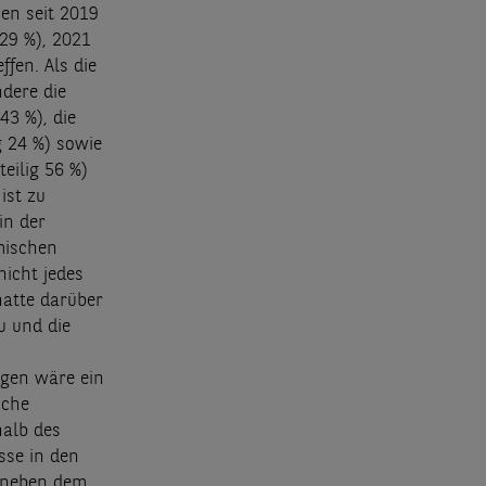
en seit 2019
+29 %), 2021
ffen. Als die
ndere die
3 %), die
g 24 %) sowie
eilig 56 %)
ist zu
in der
mischen
icht jedes
hatte darüber
u und die
ngen wäre ein
iche
alb des
sse in den
s neben dem