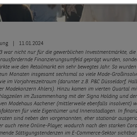
lung
11.01.2024
3 war nicht nur für die gewerblichen Investmentmärkte, di
rausfordernde Finanzierungsumfeld geprägt wurden, sonde
rkte wie den Retailmarkt ein sehr bewegtes Jahr. So wurden 
neun Monaten insgesamt sechsmal so viele Mode-Großinsol
wie im Vorjahreszeitraum (darunter z.B. P&C Düsseldorf, Hal
r Modekonzern Ahlers). Hinzu kamen im vierten Quartal mi
hlagzeilen im Zusammenhang mit der Signa Holding und dem
ven Modehaus Aachener (mittlerweile ebenfalls insolvent) w
sfaktoren für viele Eigentümer und Innenstadlagen. In finanz
eraten sind neben den vorgenannten, eher stationär ausgeri
ber auch reine Online-Player, wodurch nach den starken Cor
mende Sättigungstendenzen im E-Commerce-Sektor sichtbar