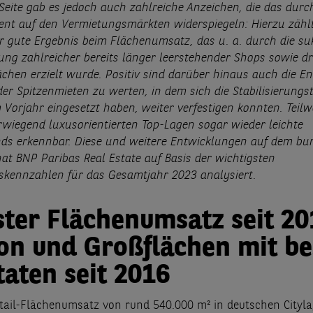
Seite gab es jedoch auch zahlreiche Anzeichen, die das durc
nt auf den Vermietungsmärkten widerspiegeln: Hierzu zählt
hr gute Ergebnis beim Flächenumsatz, das u. a. durch die su
ng zahlreicher bereits länger leerstehender Shops sowie d
ächen erzielt wurde. Positiv sind darüber hinaus auch die E
er Spitzenmieten zu werten, in dem sich die Stabilisierungs
m Vorjahr eingesetzt haben, weiter verfestigen konnten. Teilw
rwiegend luxusorientierten Top-Lagen sogar wieder leichte
ds erkennbar. Diese und weitere Entwicklungen auf dem bu
hat BNP Paribas Real Estate auf Basis der wichtigsten
skennzahlen für das Gesamtjahr 2023 analysiert.
ter Flächenumsatz seit 20
on und Großflächen mit be
taten seit 2016
tail-Flächenumsatz von rund 540.000 m² in deutschen Cityl