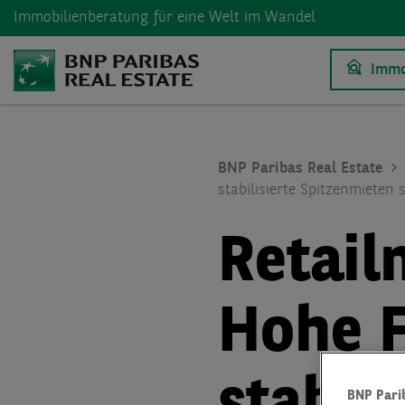
Immobilienberatung
für eine Welt im Wandel
Immo
BNP Paribas Real Estate
stabilisierte Spitzenmieten
Retail
Hohe 
BNP Pari