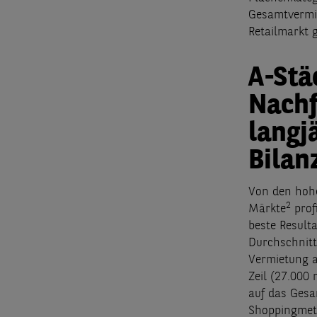
Gesamtvermie
Retailmarkt
A-Stä
Nachf
langj
Bilan
Von den hohe
2
Märkte
prof
beste Result
Durchschnitt
Vermietung a
Zeil (27.000
auf das Gesa
Shoppingmetr