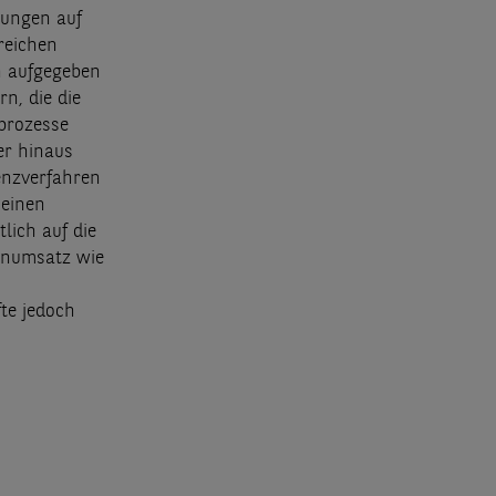
lungen auf
reichen
n aufgegeben
n, die die
prozesse
er hinaus
venzverfahren
 einen
lich auf die
henumsatz wie
fte jedoch