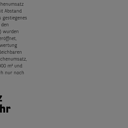
ächenumsatz
mit Abstand
s gestiegenes
n den
²) wurden
röffnet,
swertung
gleichbaren
ächenumsatz,
.000 m² und
ch nur noch
z
ahr