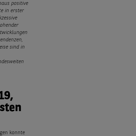
haus positive
e in erster
kzessive
rohender
ntwicklungen
tendenzen,
eise sind in
ndesweiten
19,
sten
agen konnte