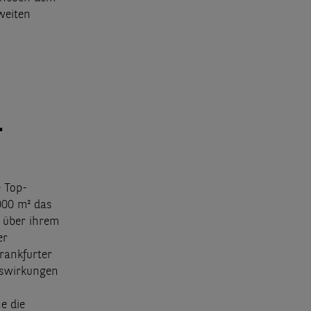
weiten
-
e Top-
000 m² das
% über ihrem
er
rankfurter
uswirkungen
e die