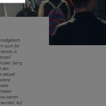
e maßgeblich
rn auch für
bereits in
1
venzen
lhuber, Gerry
t den
 aktuell
eitere
ielle
chteten
ona-Jahren
 wurden. Auf