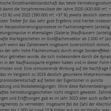
dtische Einzelhandelslandschaft das beste Vermietungsvolum
d damit die Vorjahresresultate der Jahre 2020 (420.000 m²; 
+15 %) und 2022 (390.000 m²; +37 %) jeweils deutlich übertre
sten Treiber für das sehr gute Ergebnis sind hierbei insbeso
n Neupositionierungsprozesse im Fashionsegment (anteilig 4
tungsimpulse in ehemaligen (Galeria-)Kaufhäusern (anteili
hafte Marktgeschehen im Großflächensektor ab 1.000 m² (ant
uch wenn das Zahlenwerk insgesamt zuversichtlich stimmt, 
ss der sehr hohe Flächenumsatz durch einige Sondereffekte 
ktur getrieben wurde, die sich insbesondere durch die dyna
n in der Kaufhaussparte ergeben haben und in dieser Form n
erholen sind. Eine stimulierende Wirkung auf die Nachfrage 
das im Vergleich zu 2019 deutlich gesunkene Mietpreisnivea
romissbereitschaft auf Seiten der Eigentümer in puncto
altung und Risikobeteiligungen. Ohne diese Rahmenbedingu
haftes Vermietungsgeschehen nicht möglich gewesen. Zahlre
gen und Eröffnungen gab es im Jahr 2023 aber auch außerh
egmentes zu vermelden: Insgesamt fiel die Zahl der Abschlü
orien bis 1.000 m² rund 10 % höher aus als im Vorjahr, wa