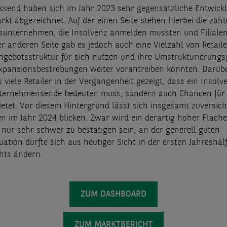
end haben sich im Jahr 2023 sehr gegensätzliche Entwick
rkt abgezeichnet. Auf der einen Seite stehen hierbei die zahl
sunternehmen, die Insolvenz anmelden mussten und Filiale
r anderen Seite gab es jedoch auch eine Vielzahl von Retailer
ngebotsstruktur für sich nutzen und ihre Umstrukturierungs
xpansionsbestrebungen weiter vorantreiben konnten. Darüb
 viele Retailer in der Vergangenheit gezeigt, dass ein Insol
nternehmensende bedeuten muss, sondern auch Chancen für
etet. Vor diesem Hintergrund lässt sich insgesamt zuversicht
n im Jahr 2024 blicken. Zwar wird ein derartig hoher Fläc
 nur sehr schwer zu bestätigen sein, an der generell guten
ation dürfte sich aus heutiger Sicht in der ersten Jahreshäl
hts ändern.
ZUM DASHBOARD
ZUM MARKTBERICHT