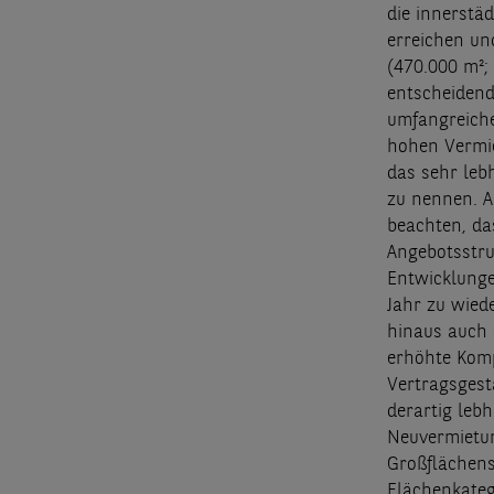
die innerstä
erreichen un
(470.000 m²; 
entscheidend
umfangreiche
hohen Vermie
das sehr leb
zu nennen. A
beachten, da
Angebotsstru
Entwicklunge
Jahr zu wied
hinaus auch 
erhöhte Komp
Vertragsgest
derartig leb
Neuvermietun
Großflächens
Flächenkateg