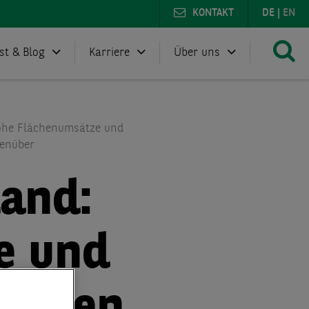
KONTAKT
DE
|
EN
st & Blog
Karriere
Über uns
Hohe Flächenumsätze und
genüber
land:
e und