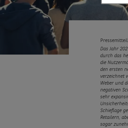
Pressemittei
Das Jahr 202
durch das he
die Nutzermä
den ersten 
verzeichnet 
Weber und de
negativen Sc
sehr expansi
Unsicherheit
Schieflage g
Retailern, a
sogar zuneh