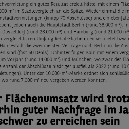
hvermietung ein gutes Resultat erzielt hätte, mit einem Fl
000 m² im Städtevergleich an die Spitze. Wieder einmal die 
nstadtvermietungen (knapp 70 Abschlüsse) und ein ebenfall
ucht jedoch auch die Hauptstadt Berlin (rund 38.000 m²). I
n Düsseldorf (rund 26.000 m²) und Hamburg (rund 21.000 m
m vergleichbaren Umfang Retail-Flächen neu vermietet bzw. e
 Hansestadt die zweitmeisten Verträge nach Berlin in die Au
sen sind (fast 50 Deals). Dahinter folgen Köln mit einem ver
 im Vorjahr (rund 14.000 m²) und München, wo zwar der Fl
ie Anzahl der Abschlüsse niedriger ausfiel als 2022 (rund 10
ietungen). Unter der 10.000-m²-Marke ordnet sich schließli
n, wo rund 7.000 m² neu vergeben werden konnten.
 Flächenumsatz wird trot
rhin guter Nachfrage im J
schwer zu erreichen sein