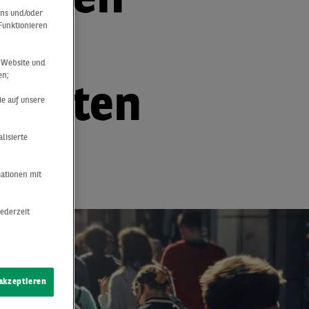
mieten
uns und/oder
 Funktionieren
r Website und
en;
lierten
ie auf unsere
lisierte
mationen mit
jederzeit
 akzeptieren