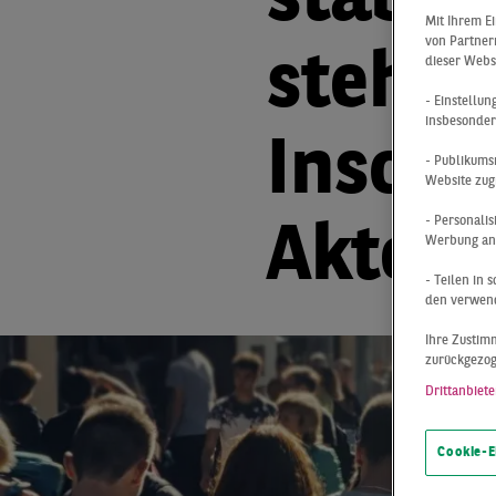
stabil
Mit Ihrem E
von Partnern
stehen
dieser Webs
- Einstellu
insbesonder
Insolv
- Publikums
Website zug
- Personali
Akteur
Werbung anz
- Teilen in
den verwend
Ihre Zustimm
zurückgezo
Drittanbiete
Cookie-E