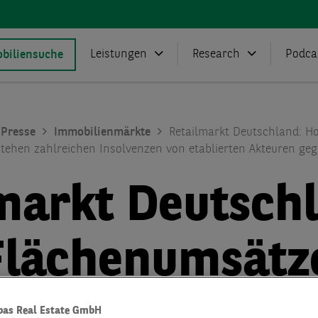
Leistungen
Research
Podca
biliensuche
Presse
Immobilienmärkte
Retailmarkt Deutschland: 
 stehen zahlreichen Insolvenzen von etablierten Akteuren ge
markt Deutsch
Flächenumsätz
bas Real Estate GmbH