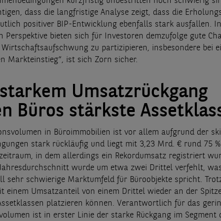
menbedingungen kurzfristig unbestritten noch schwierig sin
htigen, dass die langfristige Analyse zeigt, dass die Erholu
utlich positiver BIP-Entwicklung ebenfalls stark ausfallen. I
gen Perspektive bieten sich für Investoren demzufolge gute C
Wirtschaftsaufschwung zu partizipieren, insbesondere bei 
n Markteinstieg“, ist sich Zorn sicher.
 starkem Umsatzrückgang
en Büros stärkste Assetkla
ionsvolumen in Büroimmobilien ist vor allem aufgrund der ski
ungen stark rückläufig und liegt mit 3,23 Mrd. € rund 75 % 
zeitraum, in dem allerdings ein Rekordumsatz registriert wu
Jahresdurchschnitt wurde um etwa zwei Drittel verfehlt, was
ell sehr schwierige Marktumfeld für Büroobjekte spricht. Tr
it einem Umsatzanteil von einem Drittel wieder an der Spitz
Assetklassen platzieren können. Verantwortlich für das geri
volumen ist in erster Linie der starke Rückgang im Segment 