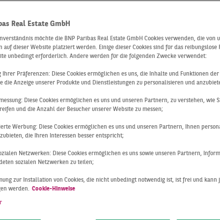
 – gewerblich
bas Real Estate GmbH
ktionsvolumen
inverständnis möchte die BNP Paribas Real Estate GmbH Cookies verwenden, die von 
 auf dieser Website platziert werden. Einige dieser Cookies sind für das reibungslose
ite unbedingt erforderlich. Andere werden für die folgenden Zwecke verwendet:
d. €
ng Ihrer Präferenzen: Diese Cookies ermöglichen es uns, die Inhalte und Funktionen de
e die Anzeige unserer Produkte und Dienstleistungen zu personalisieren und anzubiet
messung: Diese Cookies ermöglichen es uns und unseren Partnern, zu verstehen, wie S
reifen und die Anzahl der Besucher unserer Website zu messen;
sierte Werbung: Diese Cookies ermöglichen es uns und unseren Partnern, Ihnen persona
ubieten, die Ihren Interessen besser entspricht;
 sozialen Netzwerken: Diese Cookies ermöglichen es uns sowie unseren Partnern, Infor
eten sozialen Netzwerken zu teilen;
ung zur Installation von Cookies, die nicht unbedingt notwendig ist, ist frei und kann 
gen werden.
Cookie-Hinweise
r