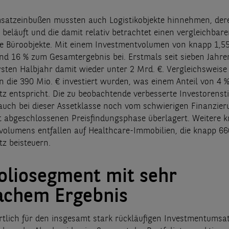
satzeinbußen mussten auch Logistikobjekte hinnehmen, de
% beläuft und die damit relativ betrachtet einen vergleichba
e Büroobjekte. Mit einem Investmentvolumen von knapp 1,5
und 16 % zum Gesamtergebnis bei. Erstmals seit sieben Jahren
sten Halbjahr damit wieder unter 2 Mrd. €. Vergleichsweise
in die 390 Mio. € investiert wurden, was einem Anteil von 4 
 entspricht. Die zu beobachtende verbesserte Investorens
 auch bei dieser Assetklasse noch vom schwierigen Finanzie
t abgeschlossenen Preisfindungsphase überlagert. Weitere 
volumens entfallen auf Healthcare-Immobilien, die knapp 6
z beisteuern.
oliosegment mit sehr
chem Ergebnis
tlich für den insgesamt stark rückläufigen Investmentumsatz