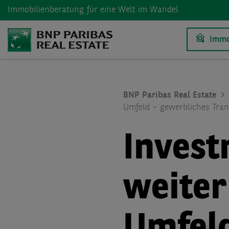
Immobilienberatung
für eine Welt im Wandel
Immo
BNP Paribas Real Estate
Umfeld – gewerbliches Tran
Inves
weiter