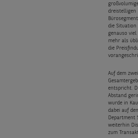
großvolumige
dreistellige
Bürosegment 
die Situation
genauso viel
mehr als übli
die Preisfin
vorangeschri
Auf dem zwei
Gesamtergebn
entspricht. 
Abstand geri
wurde in Kau
dabei auf de
Department S
weiterhin Di
zum Transakt