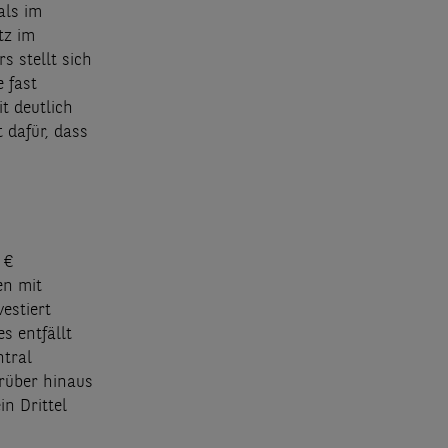
als im
tz im
s stellt sich
e fast
t deutlich
 dafür, dass
 €
en mit
estiert
s entfällt
ntral
rüber hinaus
n Drittel