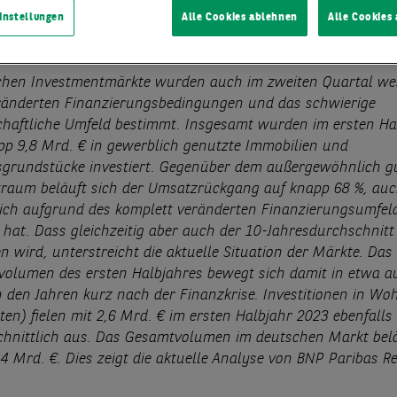
instellungen
Alle Cookies ablehnen
Alle Cookies
lung
05.07.2023
chen Investmentmärkte wurden auch im zweiten Quartal we
ränderten Finanzierungsbedingungen und das schwierige
haftliche Umfeld bestimmt. Insgesamt wurden im ersten Ha
app 9,8 Mrd. € in gewerblich genutzte Immobilien und
sgrundstücke investiert. Gegenüber dem außergewöhnlich g
traum beläuft sich der Umsatzrückgang auf knapp 68 %, au
eich aufgrund des komplett veränderten Finanzierungsumfe
 hat. Dass gleichzeitig aber auch der 10-Jahresdurchschnit
n wird, unterstreicht die aktuelle Situation der Märkte. Das
volumen des ersten Halbjahres bewegt sich damit in etwa a
n den Jahren kurz nach der Finanzkrise. Investitionen in W
ten) fielen mit 2,6 Mrd. € im ersten Halbjahr 2023 ebenfalls
hnittlich aus. Das Gesamtvolumen im deutschen Markt belä
4 Mrd. €. Dies zeigt die aktuelle Analyse von BNP Paribas Re