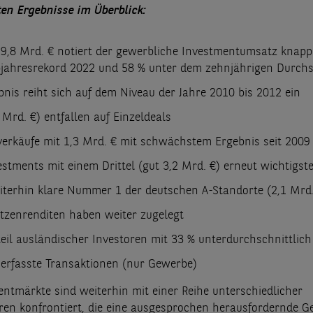
ten Ergebnisse im Überblick:
 9,8 Mrd. € notiert der gewerbliche Investmentumsatz knapp
jahresrekord 2022 und 58 % unter dem zehnjährigen Durchs
nis reiht sich auf dem Niveau der Jahre 2010 bis 2012 ein
 Mrd. €) entfallen auf Einzeldeals
verkäufe mit 1,3 Mrd. € mit schwächstem Ergebnis seit 2009
stments mit einem Drittel (gut 3,2 Mrd. €) erneut wichtigst
eiterhin klare Nummer 1 der deutschen A-Standorte (2,1 Mrd.
itzenrenditen haben weiter zugelegt
eil ausländischer Investoren mit 33 % unterdurchschnittlich
 erfasste Transaktionen (nur Gewerbe)
entmärkte sind weiterhin mit einer Reihe unterschiedlicher
oren konfrontiert, die eine ausgesprochen herausfordernde 