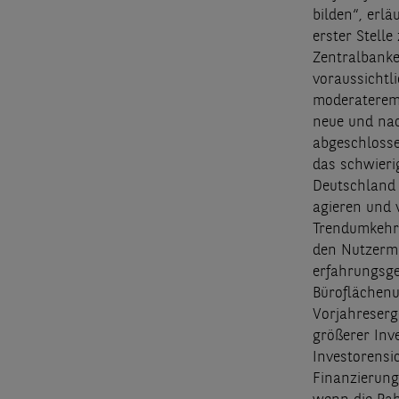
bilden“, erl
erster Stell
Zentralbanke
voraussichtl
moderaterem 
neue und nac
abgeschlosse
das schwieri
Deutschland s
agieren und v
Trendumkehr 
den Nutzermä
erfahrungsge
Büroflächenu
Vorjahreserg
größerer Inv
Investorensi
Finanzierung