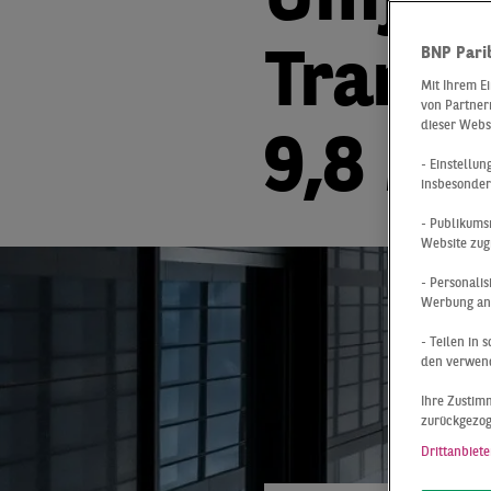
Umfeld
BNP Pari
Transa
Mit Ihrem E
von Partnern
dieser Webs
9,8 Mr
- Einstellu
insbesonder
- Publikums
Website zug
- Personali
Werbung anz
- Teilen in
den verwend
Ihre Zustimm
zurückgezo
Drittanbiete