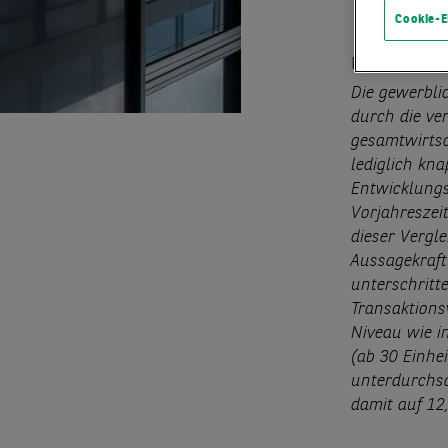
Cookie-E
Pressemittei
Die gewerbli
durch die ve
gesamtwirtsc
lediglich kn
Entwicklung
Vorjahreszei
dieser Vergl
Aussagekraft
unterschritte
Transaktions
Niveau wie i
(ab 30 Einhei
unterdurchsc
damit auf 12,