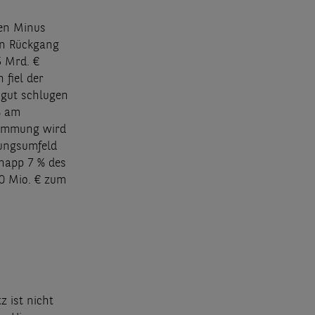
ren Minus
ren Rückgang
5 Mrd. €
 fiel der
 gut schlugen
% am
timmung wird
rungsumfeld
knapp 7 % des
60 Mio. € zum
 ist nicht