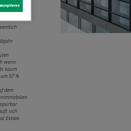
 akzeptieren
sentlich
lbjahr
uten
ch wenn
lds kaum
t um 57 %
uf dem
ohnimmobilien
 spürbar
uft sich
al Estate.