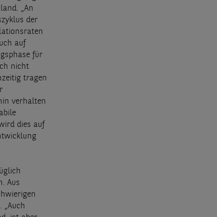
land. „An
szyklus der
lationsraten
uch auf
ngsphase für
ch nicht
zeitig tragen
r
hin verhalten
abile
ird dies auf
ntwicklung
üglich
n. Aus
chwierigen
. „Auch