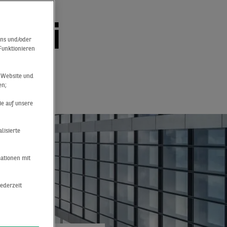
es
 bei
uns und/oder
 Funktionieren
r Website und
en;
ie auf unsere
lisierte
mationen mit
jederzeit