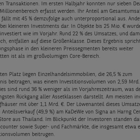
n Transaktionen. Im ersten Halbjahr konnten nur sieben De
n Millionenbereich erfasst werden. Ihr Anteil am Gesamtumsa
fällt mit 45 % demzufolge auch unterproportional aus. Ander
 bei kleineren Investments dar. In Objekte bis 25 Mio. € wurd
 investiert wie im Vorjahr. Rund 22 % des Umsatzes, und dami
ch, entfallen auf diese Größenklasse. Dieses Ergebnis spricht
dungsphase in den kleineren Preissegmenten bereits weiter
tten ist als im großvolumigen Core-Bereich.
ten Platz liegen Einzelhandelsimmobilien, die 26,5 % zum
is beitragen, was einem Investitionsvolumen von 2,59 Mrd.
Dies sind rund 36 % weniger als im Vorjahreszeitraum, was d
ngsten Rückgang aller Assetklassen darstellt. Am meisten inv
fhäuser mit über 1,1 Mrd. €. Der Löwenanteil dieses Umsatze
n Anteilsverkauf (49,9 %) am KaDeWe von Signa an Harng Ce
tore aus Thailand. Im Blickpunkt der Investoren standen da
scounter sowie Super- und Fachmärkte, die insgesamt etwa ei
ionsvolumen beitrugen.