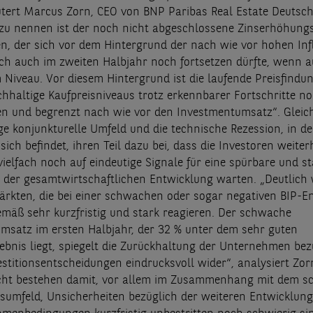
äutert Marcus Zorn, CEO von BNP Paribas Real Estate Deutsch
e zu nennen ist der noch nicht abgeschlossene Zinserhöhung
n, der sich vor dem Hintergrund der nach wie vor hohen Inf
ich auch im zweiten Halbjahr noch fortsetzen dürfte, wenn a
Niveau. Vor diesem Hintergrund ist die laufende Preisfindu
hhaltige Kaufpreisniveaus trotz erkennbarer Fortschritte no
n und begrenzt nach wie vor den Investmentumsatz“. Gleich
ge konjunkturelle Umfeld und die technische Rezession, in de
ich befindet, ihren Teil dazu bei, dass die Investoren weiter
ielfach noch auf eindeutige Signale für eine spürbare und st
der gesamtwirtschaftlichen Entwicklung warten. „Deutlich w
rkten, die bei einer schwachen oder sogar negativen BIP-E
mäß sehr kurzfristig und stark reagieren. Der schwache
msatz im ersten Halbjahr, der 32 % unter dem sehr guten
ebnis liegt, spiegelt die Zurückhaltung der Unternehmen bez
estitionsentscheidungen eindrucksvoll wider“, analysiert Zor
cht bestehen damit, vor allem im Zusammenhang mit dem s
sumfeld, Unsicherheiten bezüglich der weiteren Entwicklung