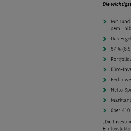
Die wichtigs
Mit rund
dem Halb
Das Ergeb
87 % (8,5
Portfolio
Büro-Inve
Berlin w
Netto-Sp
Marktant
über 410
„Die Investm
Einflussfakt