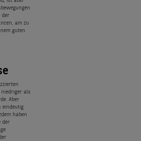
d, ist aber
ngsbewegungen
n der
hancen, am zu
einem guten
sse
zzierten
niedriger als
rde. Aber
 eindeutig
otzdem haben
e der
nge
der