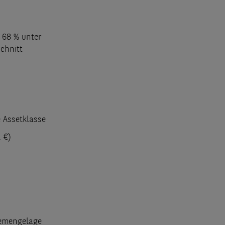
 68 % unter
chnitt
e Assetklasse
 €)
Gemengelage