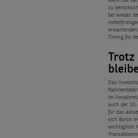
wenn die Rah
zu berücksic
bei wieder de
mittelfristi
erwartenden 
Timing für de
Trotz
bleib
Das Investit
Rahmenbeding
im Vorjahres
auch der 10-
für das aktu
sich Büros m
wichtigsten 
Transaktions