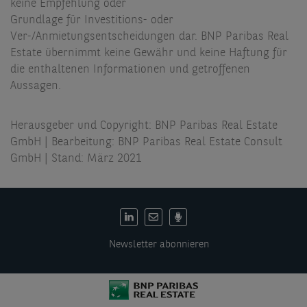
keine Empfehlung oder
Grundlage für Investitions- oder
Ver-/Anmietungsentscheidungen dar. BNP Paribas Real
Estate übernimmt keine Gewähr und keine Haftung für
die enthaltenen Informationen und getroffenen
Aussagen.
Herausgeber und Copyright: BNP Paribas Real Estate
GmbH | Bearbeitung: BNP Paribas Real Estate Consult
GmbH | Stand: März 2021
DE:
Social
Newsletter abonnieren
links