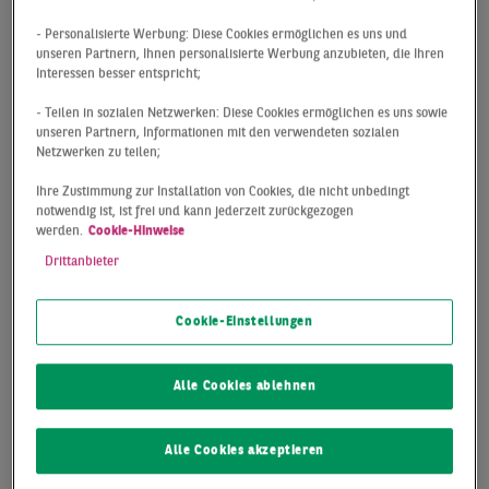
Die Auswirkungen der Corona-Pandemie halten uns alle
- Personalisierte Werbung: Diese Cookies ermöglichen es uns und
länger in Atem, als wir es uns Mitte letzten Jahres
unseren Partnern, Ihnen personalisierte Werbung anzubieten, die Ihren
Interessen besser entspricht;
vorgestellt haben. Gleichzeitig ist der Zuwachs an
Kapital für die Investition in Wohnimmobilien massiv
- Teilen in sozialen Netzwerken: Diese Cookies ermöglichen es uns sowie
angestiegen. Die „Wall of Money“ profitiert dabei
unseren Partnern, Informationen mit den verwendeten sozialen
Netzwerken zu teilen;
einerseits von der nach wie vor lockeren Geldpolitik der
großen Zentralbanken, andererseits aber auch von
Ihre Zustimmung zur Installation von Cookies, die nicht unbedingt
steigenden Risiken und einer wachsenden Unsicherheit
notwendig ist, ist frei und kann jederzeit zurückgezogen
werden.
Cookie-Hinweise
bei anderen Assetklassen. Umso erfreulicher ist es, dass
Drittanbieter
sich Wohn-Investments in den zurückliegenden
Quartalen als Krisensicher erwiesen haben.
Cookie-Einstellungen
Wir beobachten nicht nur, dass erfahrene
Wohnungsmarkt-Investoren ihr Engagement
Alle Cookies ablehnen
aufrechterhalten oder sogar noch erweitert haben,
sondern verzeichnen eine deutlich zunehmende Zahl
von Anlegern. So hat eine ganze Reihe von großen
Alle Cookies akzeptieren
Investment Managern, die bislang nur in gewerblichen