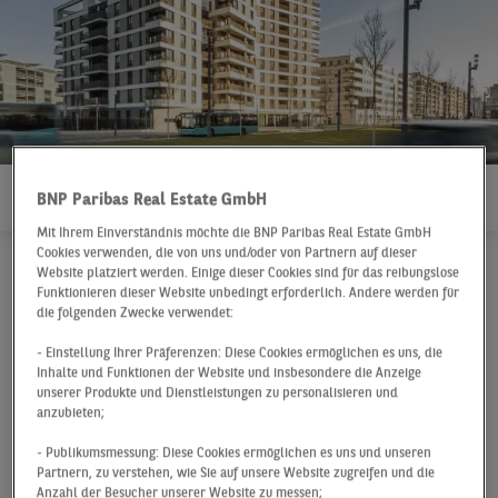
BNP Paribas Real Estate GmbH
Mit Ihrem Einverständnis möchte die BNP Paribas Real Estate GmbH
Cookies verwenden, die von uns und/oder von Partnern auf dieser
Website platziert werden. Einige dieser Cookies sind für das reibungslose
Funktionieren dieser Website unbedingt erforderlich. Andere werden für
Report Residential Institutional
Deutschland
2020
die folgenden Zwecke verwendet:
Trends und
- Einstellung Ihrer Präferenzen: Diese Cookies ermöglichen es uns, die
Inhalte und Funktionen der Website und insbesondere die Anzeige
Entwicklungen des
unserer Produkte und Dienstleistungen zu personalisieren und
anzubieten;
Wohnmarktes in
- Publikumsmessung: Diese Cookies ermöglichen es uns und unseren
Deutschland
Partnern, zu verstehen, wie Sie auf unsere Website zugreifen und die
Anzahl der Besucher unserer Website zu messen;