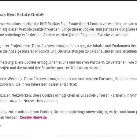
berichte zum
bas Real Estate GmbH
mmobilien-
inverständnis möchte die BNP Paribas Real Estate GmbH Cookies verwenden, die von 
 auf dieser Website platziert werden. Einige dieser Cookies sind für das reibungslose
ite unbedingt erforderlich. Andere werden für die folgenden Zwecke verwendet:
ng Ihrer Präferenzen: Diese Cookies ermöglichen es uns, die Inhalte und Funktionen de
tmentmarkt
e die Anzeige unserer Produkte und Dienstleistungen zu personalisieren und anzubiet
messung: Diese Cookies ermöglichen es uns und unseren Partnern, zu verstehen, wie S
reifen und die Anzahl der Besucher unserer Website zu messen;
sierte Werbung: Diese Cookies ermöglichen es uns und unseren Partnern, Ihnen persona
n
können Sie Ihre Immobilien-Entscheidungen durch solide M
ubieten, die Ihren Interessen besser entspricht;
den aktuellen
Entwicklungen auf dem Büroimmobilien-Inves
 sozialen Netzwerken: Diese Cookies ermöglichen es uns sowie unseren Partnern, Infor
eten sozialen Netzwerken zu teilen;
t Ihnen regelmäßig
Marktberichte zum Immobilienmarkt
zur V
ung zur Installation von Cookies, die nicht unbedingt notwendig ist, ist frei und kann 
erdisziplinären Netzwerk unserer Geschäftsbereiche und S
gen werden.
Cookie-Hinweise
berblick sowie Details zu den Immobilienmärkten der größt
r