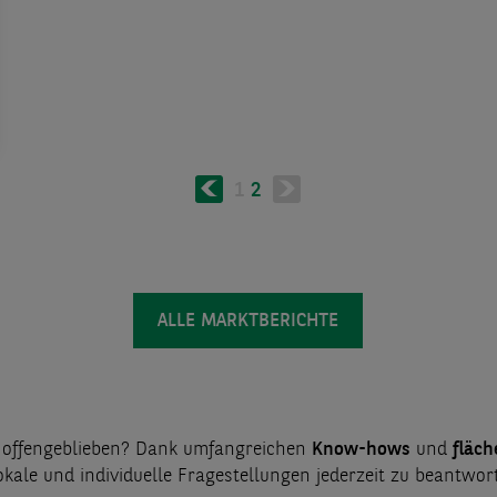
ung
Vorherige
Page
1
Aktuelle
2
Seite
Seite
ALLE MARKTBERICHTE
n offengeblieben? Dank umfangreichen
Know-hows
und
fläch
lokale und individuelle Fragestellungen jederzeit zu beantwor