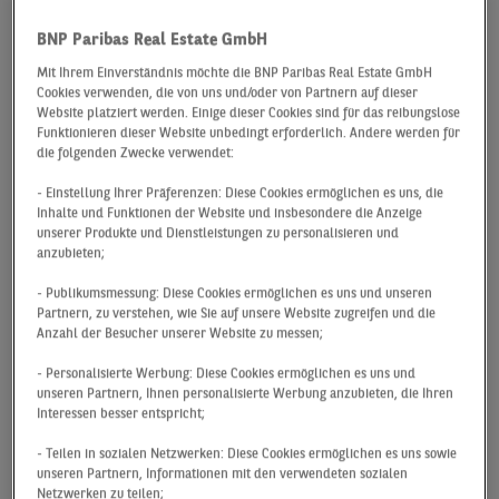
zum europäische PropTech-Markt liefert dieser Beitrag.
BNP Paribas Real Estate GmbH
Mit Ihrem Einverständnis möchte die BNP Paribas Real Estate GmbH
Cookies verwenden, die von uns und/oder von Partnern auf dieser
Definition (Start-
Website platziert werden. Einige dieser Cookies sind für das reibungslose
Funktionieren dieser Website unbedingt erforderlich. Andere werden für
up)-Unicorn
die folgenden Zwecke verwendet:
- Einstellung Ihrer Präferenzen: Diese Cookies ermöglichen es uns, die
Junge Unternehmen mit einer Bewertung von
Inhalte und Funktionen der Website und insbesondere die Anzeige
mindestens einer Milliarde US-Dollar werden
unserer Produkte und Dienstleistungen zu personalisieren und
anzubieten;
als Unicorn (auf Deutsch: Einhorn) bezeichnet.
Dabei muss diese Bewertung vor dem
- Publikumsmessung: Diese Cookies ermöglichen es uns und unseren
Börsengang oder einem Exit vorliegen. Da dies
Partnern, zu verstehen, wie Sie auf unsere Website zugreifen und die
Anzahl der Besucher unserer Website zu messen;
eher selten vorkommt, wurden die Start-ups
mit dem Namen des Fabelwesens versehen.
- Personalisierte Werbung: Diese Cookies ermöglichen es uns und
unseren Partnern, Ihnen personalisierte Werbung anzubieten, die Ihren
Interessen besser entspricht;
Deutschland verfügt über
12 Einhörner
, unter
anderem mit dabei: N26, AboutYou und
- Teilen in sozialen Netzwerken: Diese Cookies ermöglichen es uns sowie
HelloFresh. Damit befindet sich die
unseren Partnern, Informationen mit den verwendeten sozialen
Netzwerken zu teilen;