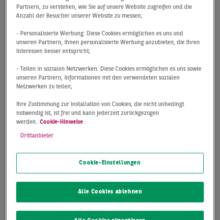
Partnern, zu verstehen, wie Sie auf unsere Website zugreifen und die
Großbritannien entwickelt und ist damit das älteste
Anzahl der Besucher unserer Website zu messen;
System. Aufgrund einer sehr hohen Anzahl an
Zertifikaten ist es insbesondere in Großbritannien das
- Personalisierte Werbung: Diese Cookies ermöglichen es uns und
unseren Partnern, Ihnen personalisierte Werbung anzubieten, die Ihren
am weitesten verbreitete Zertifizierungssystem für
Interessen besser entspricht;
nachhaltiges Bauen. Die Bewertung nach BREEAM folgt
einem einfachen Punktesystem, das auf die unten
- Teilen in sozialen Netzwerken: Diese Cookies ermöglichen es uns sowie
unseren Partnern, Informationen mit den verwendeten sozialen
angegebenen Kriterien zur Bestimmung der
Netzwerken zu teilen;
Nachhaltigkeit angewandt wird.
Ihre Zustimmung zur Installation von Cookies, die nicht unbedingt
BREEAM-Kriterien zur Bestimmung
notwendig ist, ist frei und kann jederzeit zurückgezogen
werden.
Cookie-Hinweise
der Nachhaltigkeit eines Gebäudes
Drittanbieter
Energie- und Wasserverbrauch
Cookie-Einstellungen
Gesundheit
Management
Alle Cookies ablehnen
Materialien
Ökologie