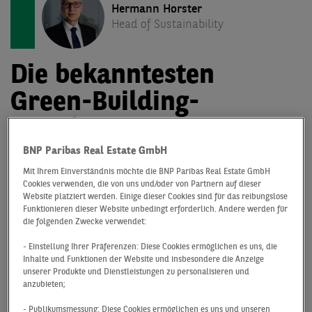
Hermann Horster
Head of Sustainability
Die bekanntesten
Green-Building-
Zertifizierungssysteme
im Überblick
BNP Paribas Real Estate GmbH
Mit Ihrem Einverständnis möchte die BNP Paribas Real Estate GmbH
Cookies verwenden, die von uns und/oder von Partnern auf dieser
1.
Website platziert werden. Einige dieser Cookies sind für das reibungslose
Funktionieren dieser Website unbedingt erforderlich. Andere werden für
die folgenden Zwecke verwendet:
- Einstellung Ihrer Präferenzen: Diese Cookies ermöglichen es uns, die
Inhalte und Funktionen der Website und insbesondere die Anzeige
unserer Produkte und Dienstleistungen zu personalisieren und
anzubieten;
BREEAM
(
B
uilding
R
esearch
E
stablishment
E
nvironmental
A
ssessment
M
ethod) wurde 1990 in
- Publikumsmessung: Diese Cookies ermöglichen es uns und unseren