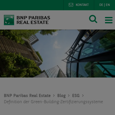
KONTAKT
DE
|
EN
BNP Paribas Real Estate
Blog
ESG
Definition der Green-Building-Zertifizierungssysteme