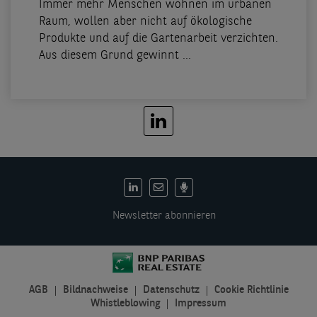
Immer mehr Menschen wohnen im urbanen
Raum, wollen aber nicht auf ökologische
Produkte und auf die Gartenarbeit verzichten.
Aus diesem Grund gewinnt ...
DE:
Social
Newsletter abonnieren
links
AGB
Bildnachweise
Datenschutz
Cookie Richtlinie
DE:
Whistleblowing
Impressum
Legal