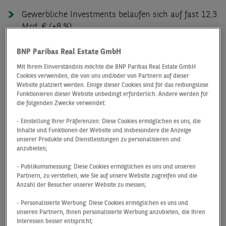
Gewerbliche Investments belaufen sich auf fast 12,3
Mrd. € (+8 %)
75 % (9,2 Mrd. €) des gewerblichen Umsatzes
BNP Paribas Real Estate GmbH
entfallen auf Einzeldeals, Portfolioverkäufe kommen
Mit Ihrem Einverständnis möchte die BNP Paribas Real Estate GmbH
auf 3,0 Mrd. €
Cookies verwenden, die von uns und/oder von Partnern auf dieser
Im gewerblichen Marktsegment liegen
Website platziert werden. Einige dieser Cookies sind für das reibungslose
Funktionieren dieser Website unbedingt erforderlich. Andere werden für
Büroinvestments mit knapp 3,2 Mrd. € an der Spitze,
die folgenden Zwecke verwendet:
gefolgt von Logistik (2,5 Mrd. €) und
Einzelhandelsinvestments (2,3 Mrd. €)
- Einstellung Ihrer Präferenzen: Diese Cookies ermöglichen es uns, die
Inhalte und Funktionen der Website und insbesondere die Anzeige
München ist die unangefochtene Nr. 1 der
unserer Produkte und Dienstleistungen zu personalisieren und
anzubieten;
deutschen A-Standorte mit rund 1,2 Mrd. €
- Publikumsmessung: Diese Cookies ermöglichen es uns und unseren
Über sämtliche Assetklassen hinweg sind die Netto-
Partnern, zu verstehen, wie Sie auf unsere Website zugreifen und die
Spitzenrenditen im zweiten Quartal gestiegen,
Anzahl der Besucher unserer Website zu messen;
Ausnahmen bilden die Subsegmente Retail
- Personalisierte Werbung: Diese Cookies ermöglichen es uns und
Highstreet und Discounter/Supermärkte, deren
unseren Partnern, Ihnen personalisierte Werbung anzubieten, die Ihren
Spitzenrenditen auf Vorquartalsniveau notieren
Interessen besser entspricht;