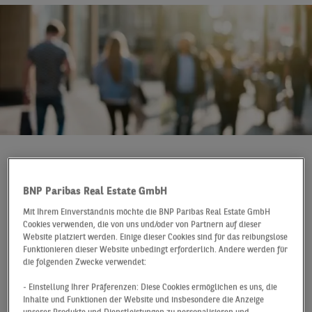
In a Nutshell
Deutschland
Q4 2021
Vermietungsdynamik
BNP Paribas Real Estate GmbH
Mit Ihrem Einverständnis möchte die BNP Paribas Real Estate GmbH
auf dem Retailmarkt
Cookies verwenden, die von uns und/oder von Partnern auf dieser
Website platziert werden. Einige dieser Cookies sind für das reibungslose
2021: Bundesweit über
Funktionieren dieser Website unbedingt erforderlich. Andere werden für
die folgenden Zwecke verwendet:
dem Vorjahr, in den
- Einstellung Ihrer Präferenzen: Diese Cookies ermöglichen es uns, die
Top-Städten sogar auf
Inhalte und Funktionen der Website und insbesondere die Anzeige