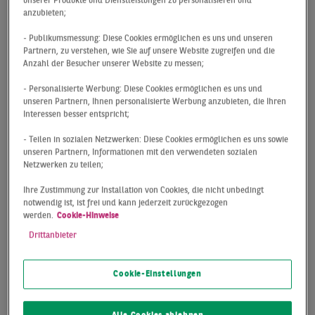
unserer Produkte und Dienstleistungen zu personalisieren und
Vor-Corona-Niveau
anzubieten;
- Publikumsmessung: Diese Cookies ermöglichen es uns und unseren
Die in den letzten 12 Monaten registrierten
Partnern, zu verstehen, wie Sie auf unsere Website zugreifen und die
Anzahl der Besucher unserer Website zu messen;
Vermietungszahlen in deutschen
Innenstadtlagen unterstreichen, dass die
- Personalisierte Werbung: Diese Cookies ermöglichen es uns und
unseren Partnern, Ihnen personalisierte Werbung anzubieten, die Ihren
Stimmungslage auf dem Retailmarkt im zweiten
Interessen besser entspricht;
Corona-Jahr eine andere war als noch 2020:
- Teilen in sozialen Netzwerken: Diese Cookies ermöglichen es uns sowie
Mit einem Flächenumsatz von knapp 465.000
unseren Partnern, Informationen mit den verwendeten sozialen
Netzwerken zu teilen;
m² liegt das Gesamtresultat zwar weiterhin fast
ein Viertel unter dem Ergebnis aus dem Jahr
Ihre Zustimmung zur Installation von Cookies, die nicht unbedingt
notwendig ist, ist frei und kann jederzeit zurückgezogen
2019, das Volumen aus dem Vorjahr konnte
werden.
Cookie-Hinweise
allerdings um rund 12 % gesteigert werden.
Drittanbieter
Auch wenn weitere Lockdownphasen gerade im
Gastronomiesektor nicht gänzlich
Cookie-Einstellungen
auszuschließen sind, hat die gestiegene
Zuversicht von Retailern, das Risiko mittel- oder