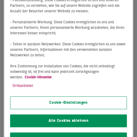
- Publikumsmessung: Diese Cookies ermöglichen es uns und unseren
Partnern, zu verstehen, wie Sie auf unsere Website zugreifen und die
Der Retailmarkt gehörte in den letzten Jahren
Anzahl der Besucher unserer Website zu messen;
und in ganz besonderer Weise im Verlauf der
- Personalisierte Werbung: Diese Cookies ermöglichen es uns und
Corona-Krise nicht gerade zu den Märkten, die
unseren Partnern, Ihnen personalisierte Werbung anzubieten, die Ihren
sich über positive Schlagzeilen freuen durften.
Interessen besser entspricht;
Zahlreiche, teils großflächige, Leerstände und
- Teilen in sozialen Netzwerken: Diese Cookies ermöglichen es uns sowie
unseren Partnern, Informationen mit den verwendeten sozialen
sinkende Spitzenmieten selbst in den Top-
Netzwerken zu teilen;
Lagen der wichtigsten
Ihre Zustimmung zur Installation von Cookies, die nicht unbedingt
Einzelhandelsdestinationen skizzieren hierbei
notwendig ist, ist frei und kann jederzeit zurückgezogen
die schwierigen Rahmenbedingungen in der Zeit
werden.
Cookie-Hinweise
nach den Lockdowns. Bedenkt man jedoch, dass
Drittanbieter
sich aufgrund des gestiegenen Flächenangebots
im Zusammenspiel mit einer geringeren
Cookie-Einstellungen
Mietpreisbelastung auch die Zielgruppen auf
der Nachfrageseite vergrößert haben und die A-
Alle Cookies ablehnen
Städte weiterhin ausgezeichnete