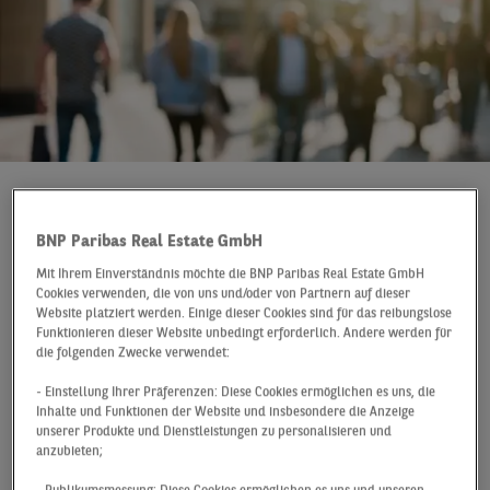
In a Nutshell
Deutschland
Q3 2021
BNP Paribas Real Estate GmbH
Gestiegenes Angebot
Mit Ihrem Einverständnis möchte die BNP Paribas Real Estate GmbH
und gesunkene
Cookies verwenden, die von uns und/oder von Partnern auf dieser
Website platziert werden. Einige dieser Cookies sind für das reibungslose
Spitzenmieten wirken
Funktionieren dieser Website unbedingt erforderlich. Andere werden für
die folgenden Zwecke verwendet:
sich auf die
- Einstellung Ihrer Präferenzen: Diese Cookies ermöglichen es uns, die
Inhalte und Funktionen der Website und insbesondere die Anzeige
Vermietungsdynamik in
unserer Produkte und Dienstleistungen zu personalisieren und
anzubieten;
den A-Städten aus