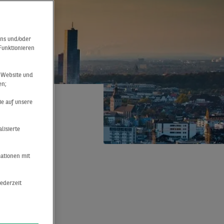
uns und/oder
 Funktionieren
r Website und
en;
ie auf unsere
lisierte
ES
mationen mit
jederzeit
nnte auch im
ckdowns
ns
s. Umso