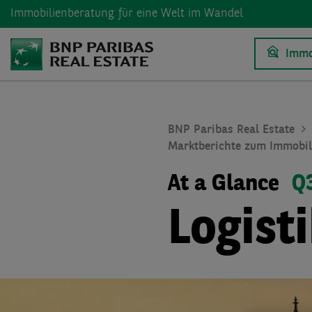
Immobilienberatung
für eine Welt im Wandel
Immo
BNP Paribas Real Estate
Marktberichte zum Immobil
At a Glance
Q
Logist