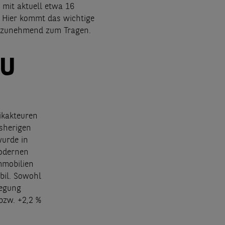
 mit aktuell etwa 16
 Hier kommt das wichtige
k zunehmend zum Tragen.
AU
ikakteuren
isherigen
wurde in
modernen
mmobilien
abil. Sowohl
wegung
bzw. +2,2 %