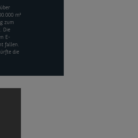
 über
00.000 m²
ig zum
. Die
en E-
t fallen.
ürfte die