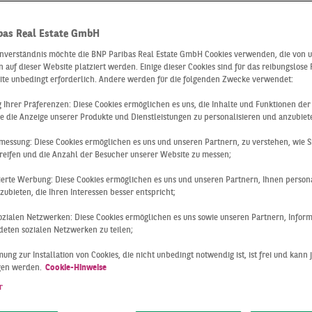
bas Real Estate GmbH
inverständnis möchte die BNP Paribas Real Estate GmbH Cookies verwenden, die von 
 auf dieser Website platziert werden. Einige dieser Cookies sind für das reibungslose
ite unbedingt erforderlich. Andere werden für die folgenden Zwecke verwendet:
ng Ihrer Präferenzen: Diese Cookies ermöglichen es uns, die Inhalte und Funktionen de
e die Anzeige unserer Produkte und Dienstleistungen zu personalisieren und anzubiet
messung: Diese Cookies ermöglichen es uns und unseren Partnern, zu verstehen, wie S
reifen und die Anzahl der Besucher unserer Website zu messen;
Köln
Q3 2020
sierte Werbung: Diese Cookies ermöglichen es uns und unseren Partnern, Ihnen persona
RDURCHSCHNITTLICH
ubieten, die Ihren Interessen besser entspricht;
TTES QUARTAL
 sozialen Netzwerken: Diese Cookies ermöglichen es uns sowie unseren Partnern, Infor
eten sozialen Netzwerken zu teilen;
ung zur Installation von Cookies, die nicht unbedingt notwendig ist, ist frei und kann 
ogistikmarkt ist verhalten in das neue Jahr gestartet und ko
gen werden.
Cookie-Hinweise
tal keine Fahrt aufnehmen. Der vielerorts während des Lo
r
 sprunghafte Anstieg des Lagerflächenbedarfs vor allem seite
nehmen und Logistikdienstleistern blieb im Marktgebiet au