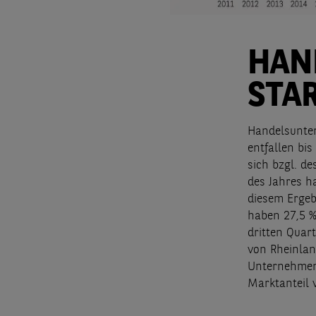
HAN
STA
Handelsunter
entfallen bi
sich bzgl. d
des Jahres h
diesem Ergebn
haben 27,5 %
dritten Quar
von Rheinlan
Unternehmen 
Marktanteil v