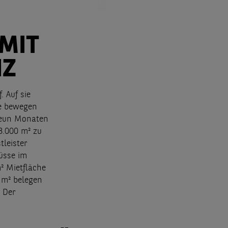
MIT
NZ
 Auf sie
ie bewegen
 neun Monaten
8.000 m² zu
tleister
üsse im
m² Mietfläche
 m² belegen
. Der