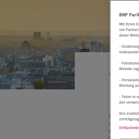
BNP Pari
Mit Ihrem E
von Partnern
dieser Webs
- Einstellu
insbesonder
- Publikums
Website zug
At a Glance
- Personali
ÜBE
Werbung anz
DRI
- Teilen in
den verwend
Ihre Zustimm
Der Kölner L
zurückgezo
zweiten Quar
Drittanbiete
registrierte
Handelsunter