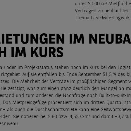
unter 3.000 m² Mietfläche
Verträgen zu beobachten.
Thema Last-Mile-Logisti
IETUNGEN IM NEUB
H IM KURS
au oder im Projektstatus stehen hoch im Kurs bei den Logist
rktgebiet. Auf sie entfallen bis Ende September 51,5 % des b
zes. Die Mehrheit der Verträge im großflächigen Segment 
orie getätigt, was zum einen ganz deutlich den Mangel an 
estand und zum anderen die Nachfrage nach Built-to-suit-I
. Das Mietpreisgefüge präsentiert sich im dritten Quartal st
zen– als auch die Durchschnittsmiete kann eine Seitwärtsbe
rden. Sie notieren bei 5,60 bzw. 4,55 €/m² und damit +3,7 % 
esniveau.