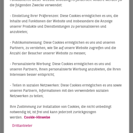
Abstand beste Halbjahresergebnis der letzten 10 Jahre
die folgenden Zwecke verwendet:
eingefahren werden. So wurde der langjährige
Durchschnitt um fast die Hälfte übertroffen. Das
- Einstellung Ihrer Präferenzen: Diese Cookies ermöglichen es uns, die
Inhalte und Funktionen der Website und insbesondere die Anzeige
Vergleichsergebnis aus dem Vorjahr, das allerdings
unserer Produkte und Dienstleistungen zu personalisieren und
auch sehr schwach ausfiel, wurde gar um satte 135 %
anzubieten;
getoppt. Im bundesweiten Vergleich verpasst die
- Publikumsmessung: Diese Cookies ermöglichen es uns und unseren
Hansestadt damit nur hauchzart den Spitzenplatz, den
Partnern, zu verstehen, wie Sie auf unsere Website zugreifen und die
Frankfurt mit 333.000 m² belegt. Nachdem der
Anzahl der Besucher unserer Website zu messen;
Jahresstart bereits solide ausgefallen war, es aber noch
- Personalisierte Werbung: Diese Cookies ermöglichen es uns und
an Großabschlüssen mangelte, änderte sich dies im
unseren Partnern, Ihnen personalisierte Werbung anzubieten, die Ihren
Laufe des zweiten Quartals spürbar. Mit den
Interessen besser entspricht;
Anmietungen von Riess Ambiente über 37.700 m² in
- Teilen in sozialen Netzwerken: Diese Cookies ermöglichen es uns sowie
Nützen sowie von Greiwing logistics for you über 29.200
unseren Partnern, Informationen mit den verwendeten sozialen
m² in Hamburg-Altenwerder befeuern gleich zwei
Netzwerken zu teilen;
Großabschlüsse das herausragende Quartalsergebnis
Ihre Zustimmung zur Installation von Cookies, die nicht unbedingt
von mehr als 200.000 m².
notwendig ist, ist frei und kann jederzeit zurückgezogen
werden.
Cookie-Hinweise
Drittanbieter