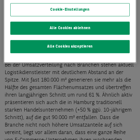
Cookie-Einstellungen
Alle Cookies ablehnen
LOGISTIKDIENSTLEISTER
Alle Cookies akzeptieren
DEUTLICH VORNE
Bei der Umsatzverteilung nach Branchen stehen aktuell
Logistikdienstleister mit deutlichem Abstand an der
Spitze. Mit fast 180.000 m² generieren sie mehr als die
Hälfte des gesamten Flächenumsatzes und übertreffen
ihren langjährigen Schnitt um rund 61 %. Ähnlich aktiv
präsentieren sich auch die in Hamburg traditionell
starken Handelsunternehmen (+50 % ggü. 10-jährigem
Schnitt), auf die gut 90.000 m² entfallen. Dass die
Branche nicht noch höhere Umsatzanteile auf sich
vereint, liegt vor allem daran, dass eine ganze Reihe