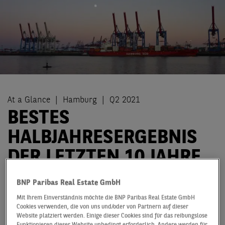
At a Glance
Hamburg
Q2 2021
BESTES
HALBJAHRESERGEBNIS
DER LETZTEN 10 JAHRE
Der Hamburger Markt für Lager- und Logistikflächen
BNP Paribas Real Estate GmbH
(inklusive Umland) präsentiert sich zum Ende des
Mit Ihrem Einverständnis möchte die BNP Paribas Real Estate GmbH
ersten Halbjahres 2021 bärenstark. Mit einem
Cookies verwenden, die von uns und/oder von Partnern auf dieser
Flächenumsatz von 331.000 m² konnte das mit großem
Website platziert werden. Einige dieser Cookies sind für das reibungslose
Funktionieren dieser Website unbedingt erforderlich. Andere werden für