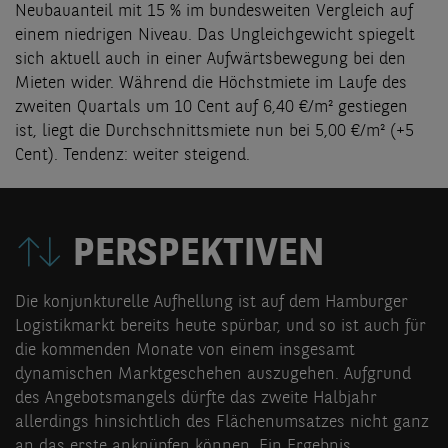
Neubauanteil mit 15 % im bundesweiten Vergleich auf
einem niedrigen Niveau. Das Ungleichgewicht spiegelt
sich aktuell auch in einer Aufwärtsbewegung bei den
Mieten wider. Während die Höchstmiete im Laufe des
zweiten Quartals um 10 Cent auf 6,40 €/m² gestiegen
ist, liegt die Durchschnittsmiete nun bei 5,00 €/m² (+5
Cent). Tendenz: weiter steigend.
PERSPEKTIVEN
Die konjunkturelle Aufhellung ist auf dem Hamburger
Logistikmarkt bereits heute spürbar, und so ist auch für
die kommenden Monate von einem insgesamt
dynamischen Marktgeschehen auszugehen. Aufgrund
des Angebotsmangels dürfte das zweite Halbjahr
allerdings hinsichtlich des Flächenumsatzes nicht ganz
an das erste anknüpfen können. Ein Ergebnis