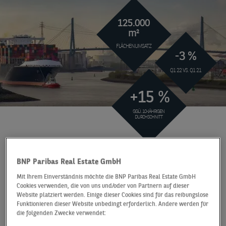
125.000
m²
FLÄCHENUMSATZ
-3 %
Q1 22 VS. Q1 21
+15 %
GGÜ. 10-JÄHRIGEN
DURCHSCHNITT
At a Glance
Hamburg
Q1 2022
BNP Paribas Real Estate GmbH
GUTER JAHRESAUFTAKT
Mit Ihrem Einverständnis möchte die BNP Paribas Real Estate GmbH
DURCH BIG DEALS
Cookies verwenden, die von uns und/oder von Partnern auf dieser
Website platziert werden. Einige dieser Cookies sind für das reibungslose
Funktionieren dieser Website unbedingt erforderlich. Andere werden für
Der Hamburger Logistikmarkt blickt auf ein gutes
die folgenden Zwecke verwendet:
erstes Quartal zurück: Mit einem Flächenumsatz