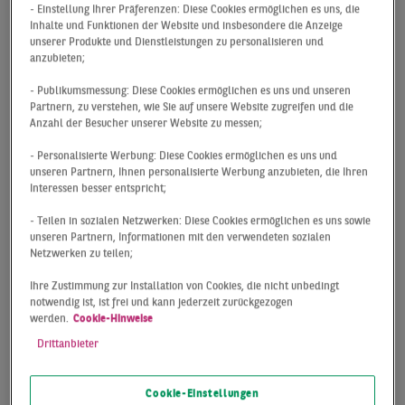
- Einstellung Ihrer Präferenzen: Diese Cookies ermöglichen es uns, die
von insgesamt 125.000 m² liegt das Ergebnis etwa
Inhalte und Funktionen der Website und insbesondere die Anzeige
auf dem gleichen Level wie im Vorjahr (- 3 %) und
unserer Produkte und Dienstleistungen zu personalisieren und
anzubieten;
kann den langjährigen Durchschnitt um knapp 15 %
toppen.
- Publikumsmessung: Diese Cookies ermöglichen es uns und unseren
Partnern, zu verstehen, wie Sie auf unsere Website zugreifen und die
Weniger Deals bei einem höheren
Anzahl der Besucher unserer Website zu messen;
durchschnittlichen Flächenumsatz pro Abschluss
- Personalisierte Werbung: Diese Cookies ermöglichen es uns und
(Q1 2021: Ø 5.000 m²; Q1 2022: Ø 8.000 m²) stellen
unseren Partnern, Ihnen personalisierte Werbung anzubieten, die Ihren
den wesentlichen Unterschied im
Interessen besser entspricht;
Vorjahresvergleich dar. Maßgeblich hierzu
- Teilen in sozialen Netzwerken: Diese Cookies ermöglichen es uns sowie
beigetragen haben gleich mehrere Großdeals: Im
unseren Partnern, Informationen mit den verwendeten sozialen
Neubausegment sind die Abschlüsse von Jysk
Netzwerken zu teilen;
(21.400 m²), FIEGE (18.600 m²) und ALDI (15.000 m²)
Ihre Zustimmung zur Installation von Cookies, die nicht unbedingt
zu nennen, der größte Deal über 29.500 m² durch
notwendig ist, ist frei und kann jederzeit zurückgezogen
einen Logistikdienstleister in Geesthacht wird
werden.
Cookie-Hinweise
jedoch im Bestand abgebildet.
Drittanbieter
Die Spitzenmiete hat sowohl im Vorjahresvergleich
(+ 7 %) als auch in den ersten drei Monaten (+ 3 %)
Cookie-Einstellungen