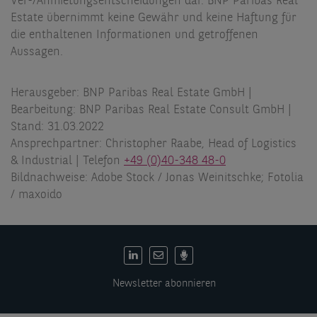
Ver-/Anmietungsentscheidungen dar. BNP Paribas Real
Estate übernimmt keine Gewähr und keine Haftung für
die enthaltenen Informationen und getroffenen
Aussagen.
Herausgeber: BNP Paribas Real Estate GmbH |
Bearbeitung: BNP Paribas Real Estate Consult GmbH |
Stand: 31.03.2022
Ansprechpartner: Christopher Raabe, Head of Logistics
& Industrial | Telefon
+49 (0)40-348 48-0
Bildnachweise: Adobe Stock / Jonas Weinitschke; Fotolia
/ maxoido
DE:
Social
Newsletter abonnieren
links