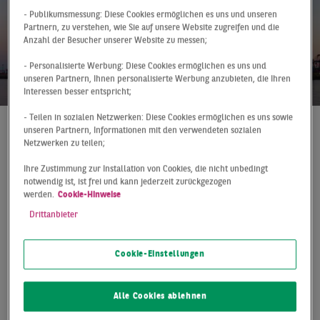
- Publikumsmessung: Diese Cookies ermöglichen es uns und unseren
Partnern, zu verstehen, wie Sie auf unsere Website zugreifen und die
Anzahl der Besucher unserer Website zu messen;
- Personalisierte Werbung: Diese Cookies ermöglichen es uns und
unseren Partnern, Ihnen personalisierte Werbung anzubieten, die Ihren
Interessen besser entspricht;
- Teilen in sozialen Netzwerken: Diese Cookies ermöglichen es uns sowie
unseren Partnern, Informationen mit den verwendeten sozialen
At a Glance
Hamburg
Q1 2019
Netzwerken zu teilen;
SEHR VERHALTENES
Ihre Zustimmung zur Installation von Cookies, die nicht unbedingt
notwendig ist, ist frei und kann jederzeit zurückgezogen
ERSTES QUARTAL
werden.
Cookie-Hinweise
Drittanbieter
Der Hamburger Logistikmarkt (inklusive Umland)
verzeichnet im ersten Quartal einen moderaten
Cookie-Einstellungen
Jahresauftakt. Der insgesamt registrierte
Flächenumsatz beläuft sich auf lediglich 69.000 m² und
liegt damit rund 30 % unter dem vergleichbaren
Alle Cookies ablehnen
Vorjahreswert. Der 10-jährige Durchschnitt wurde