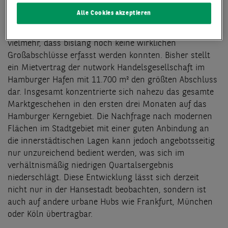
sogar um 40 % verfehlt. Es kann allerdings nicht von
Alle Cookies akzeptieren
einer rückläufigen Nachfrage gesprochen werden.
Ausschlaggebend für den eher moderaten Umsatz ist
vielmehr, dass bislang noch keine wirklichen
Großabschlüsse erfasst werden konnten. Bisher stellt
ein Mietvertrag der nutwork Handelsgesellschaft im
Hamburger Hafen mit 11.700 m² den größten Abschluss
dar. Insgesamt konzentrierte sich nahezu das gesamte
Marktgeschehen in den ersten drei Monaten auf das
Hamburger Kerngebiet. Die Nachfrage nach modernen
Flächen im Stadtgebiet mit einer guten Anbindung an
die innerstädtischen Lagen kann jedoch angebotsseitig
nur unzureichend bedient werden, was sich im
verhältnismäßig niedrigen Quartalsergebnis
niederschlägt. Diese Entwicklung lässt sich derzeit
nicht nur in der Hansestadt beobachten, sondern ist
auch auf andere urbane Hubs wie Frankfurt, München
oder Köln übertragbar.