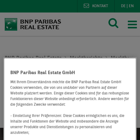
KONTAKT
DE
|
EN
BNP Paribas Real Estate
Marktberichte
Marktberich
Investmentmarkt Berlin Q2 2019
BNP Paribas Real Estate GmbH
At a Glance
Q2 2019
Mit Ihrem Einverständnis möchte die BNP Paribas Real Estate GmbH
Cookies verwenden, die von uns und/oder von Partnern auf dieser
Investmentmarkt
Website platziert werden. Einige dieser Cookies sind für das reibungslose
Funktionieren dieser Website unbedingt erforderlich. Andere werden für
die folgenden Zwecke verwendet:
Berlin
- Einstellung Ihrer Präferenzen: Diese Cookies ermöglichen es uns, die
Inhalte und Funktionen der Website und insbesondere die Anzeige
unserer Produkte und Dienstleistungen zu personalisieren und
anzubieten;