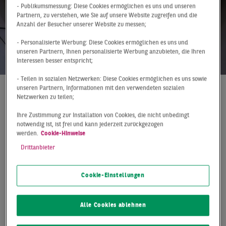
- Publikumsmessung: Diese Cookies ermöglichen es uns und unseren
Partnern, zu verstehen, wie Sie auf unsere Website zugreifen und die
Anzahl der Besucher unserer Website zu messen;
- Personalisierte Werbung: Diese Cookies ermöglichen es uns und
unseren Partnern, Ihnen personalisierte Werbung anzubieten, die Ihren
Interessen besser entspricht;
- Teilen in sozialen Netzwerken: Diese Cookies ermöglichen es uns sowie
unseren Partnern, Informationen mit den verwendeten sozialen
Netzwerken zu teilen;
At a Glance
Berlin
Q2 2019
DIE ERFOLGSSTORY
Ihre Zustimmung zur Installation von Cookies, die nicht unbedingt
notwendig ist, ist frei und kann jederzeit zurückgezogen
GEHT WEITER
werden.
Cookie-Hinweise
Drittanbieter
Der Berliner Investmentmarkt bleibt auf Erfolgskurs und
steht bei Investoren weiter hoch im Kurs. Mit
Cookie-Einstellungen
5,24 Mrd. € übertrifft das Volumen den bisherigen
Rekord aus dem Vorjahr um stolze 67 % und setzt eine
Alle Cookies ablehnen
neue Bestmarke. Noch nie wurde in den ersten sechs
Monaten in einer deutschen Stadt ein vergleichbarer