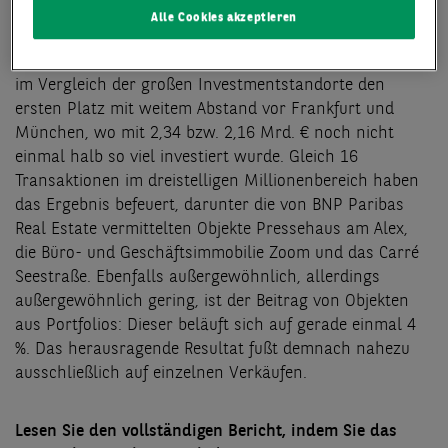
Umsatz registriert. Von den bundesweit gut 24,4 Mrd. €
Alle Cookies akzeptieren
wurde damit in etwa jeder fünfte Euro in Berliner
Immobilien angelegt. Damit sichert sich die Hauptstadt
im Vergleich der großen Investmentstandorte den
ersten Platz mit weitem Abstand vor Frankfurt und
München, wo mit 2,34 bzw. 2,16 Mrd. € noch nicht
einmal halb so viel investiert wurde. Gleich 16
Transaktionen im dreistelligen Millionenbereich haben
das Ergebnis befeuert, darunter die von BNP Paribas
Real Estate vermittelten Objekte Pressehaus am Alex,
die Büro- und Geschäftsimmobilie Zoom und das Carré
Seestraße. Ebenfalls außergewöhnlich, allerdings
außergewöhnlich gering, ist der Beitrag von Objekten
aus Portfolios: Dieser beläuft sich auf gerade einmal 4
%. Das herausragende Resultat fußt demnach nahezu
ausschließlich auf einzelnen Verkäufen.
Lesen Sie den vollständigen Bericht, indem Sie das