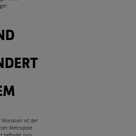
ger
ND
NDERT
EM
 Monaten ist der
chen Metropole
 befindet sich