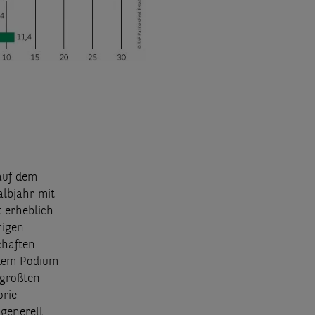
auf dem
albjahr mit
t erheblich
rigen
chaften
f dem Podium
 größten
orie
 generell