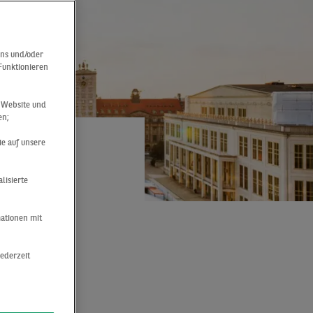
uns und/oder
 Funktionieren
r Website und
en;
ie auf unsere
lisierte
mationen mit
jederzeit
metropole
0 m²). Das
im Vergleich
e Einbuße