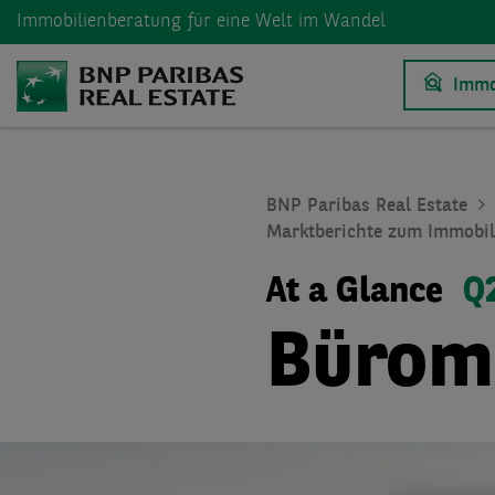
Immobilienberatung
für eine Welt im Wandel
Immo
BNP Paribas Real Estate
Marktberichte zum Immobil
At a Glance
Q
Büroma