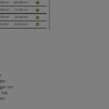
e
ngen
ogar um
n hat
dem