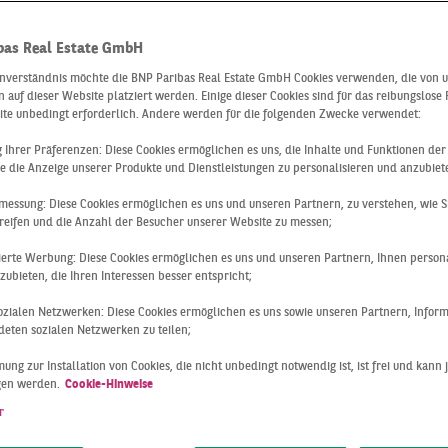
bas Real Estate GmbH
inverständnis möchte die BNP Paribas Real Estate GmbH Cookies verwenden, die von 
 auf dieser Website platziert werden. Einige dieser Cookies sind für das reibungslose
ite unbedingt erforderlich. Andere werden für die folgenden Zwecke verwendet:
ng Ihrer Präferenzen: Diese Cookies ermöglichen es uns, die Inhalte und Funktionen de
e die Anzeige unserer Produkte und Dienstleistungen zu personalisieren und anzubiet
messung: Diese Cookies ermöglichen es uns und unseren Partnern, zu verstehen, wie S
reifen und die Anzahl der Besucher unserer Website zu messen;
Leipzig
Q2 2020
sierte Werbung: Diese Cookies ermöglichen es uns und unseren Partnern, Ihnen persona
CHSCHNITTLICHES
ubieten, die Ihren Interessen besser entspricht;
ULTAT
 sozialen Netzwerken: Diese Cookies ermöglichen es uns sowie unseren Partnern, Infor
eten sozialen Netzwerken zu teilen;
ung zur Installation von Cookies, die nicht unbedingt notwendig ist, ist frei und kann 
ächenumsatz von 49.000 m² liegt das Ergebnis der Sachsen
gen werden.
Cookie-Hinweise
 2020 etwa 6 % unter dem langjährigen Durchschnitt (52.00
r
t zugleich ca. 11 % niedriger als im Vorjahr aus, was jedoch 
en großen deutschen Büromärkten die geringste prozentual