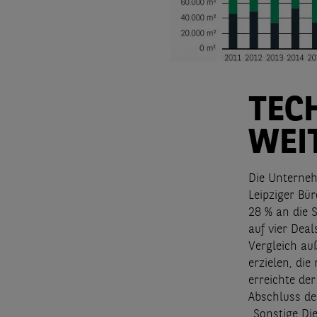
TEC
WEI
Die Unterneh
Leipziger Bü
28 % an die S
auf vier Dea
Vergleich au
erzielen, di
erreichte de
Abschluss de
„Sonstige Di