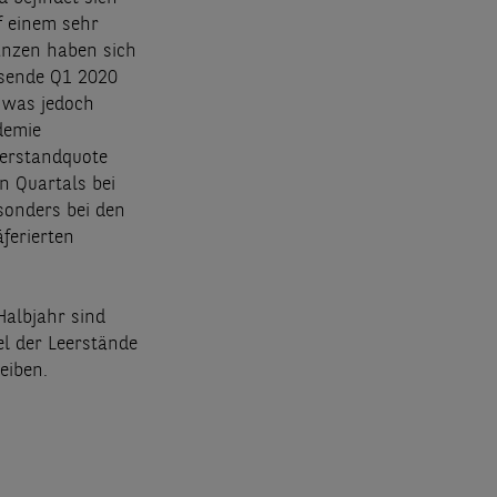
f einem sehr
anzen haben sich
lsende Q1 2020
, was jedoch
demie
eerstandquote
n Quartals bei
sonders bei den
ferierten
albjahr sind
el der Leerstände
eiben.