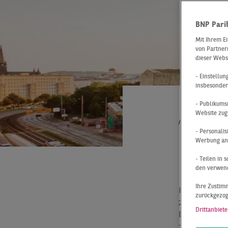
BNP Pari
Mit Ihrem E
von Partnern
dieser Webs
- Einstellu
insbesonder
- Publikums
Website zug
At a Glance
- Personali
DUR
Werbung anz
RES
- Teilen in
den verwend
Ihre Zustimm
Mit einem Fl
zurückgezo
zum Halbjahr
Drittanbiete
Resultat fäll
zu den ander