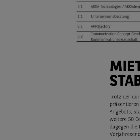
MIE
STAB
Trotz der du
präsentieren
Angebots, st
weitere 50 C
dagegen die 
Vorjahresend