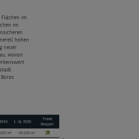
r Flächen im
ächen im
unsicheren
nerell hohen
g neuer
Bau, wovon
erkenswert
stadt
 Büros