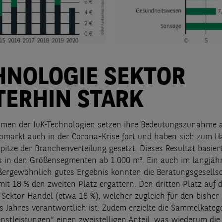
HNOLOGIE SEKTOR
TERHIN STARK
men der IuK-Technologien setzen ihre Bedeutungszunahme 
romarkt auch in der Corona-Krise fort und haben sich zum H
pitze der Branchenverteilung gesetzt. Dieses Resultat basier
ls in den Größensegmenten ab 1.000 m². Ein auch im langjäh
ßergewöhnlich gutes Ergebnis konnten die Beratungsgesells
e mit 18 % den zweiten Platz ergattern. Den dritten Platz au
r Sektor Handel (etwa 16 %), welcher zugleich für den bisher
s Jahres verantwortlich ist. Zudem erzielte die Sammelkateg
enstleistungen“ einen zweistelligen Anteil, was wiederum die