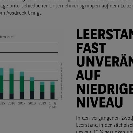
rage unterschiedlicher Unternehmensgruppen auf dem Leipzi
m Ausdruck bringt.
LEERSTA
FAST
UNVERÄ
AUF
NIEDRIG
NIVEAU
In den vergangenen zwölf
Leerstand in der sächsis
um gut 10 % gesunken und