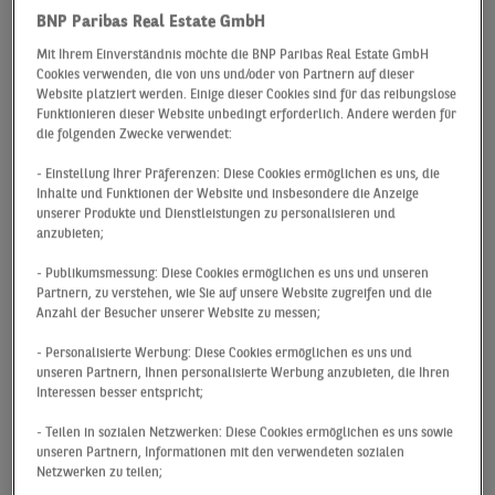
verzeichnete 2024 einen starken Flächenumsatz von
BNP Paribas Real Estate GmbH
101.000 m² und überschreitet damit erst zum
Mit Ihrem Einverständnis möchte die BNP Paribas Real Estate GmbH
fünften Mal in seiner Geschichte die Grenze von
Cookies verwenden, die von uns und/oder von Partnern auf dieser
100.000 m². Im Vergleich zum Vorjahr konnte der
Website platziert werden. Einige dieser Cookies sind für das reibungslose
Funktionieren dieser Website unbedingt erforderlich. Andere werden für
Gesamtumsatz um knapp 25 % gesteigert werden.
die folgenden Zwecke verwendet:
Damit liegt das aktuelle Ergebnis auf dem Niveau
des langjährigen Durchschnitts. Vor allem das erste
- Einstellung Ihrer Präferenzen: Diese Cookies ermöglichen es uns, die
Inhalte und Funktionen der Website und insbesondere die Anzeige
und vierte Quartal, mit Umsätzen von 34.000 m² und
unserer Produkte und Dienstleistungen zu personalisieren und
30.000 m², brachten Umsatzschübe und trugen
anzubieten;
damit in Summe 63 % zum Resultat bei.
- Publikumsmessung: Diese Cookies ermöglichen es uns und unseren
Zum guten Ergebnis hat auch der überproportionale
Partnern, zu verstehen, wie Sie auf unsere Website zugreifen und die
Anteil (21 %) größerer Abschlüsse zwischen 5.000
Anzahl der Besucher unserer Website zu messen;
und 10.000 m² beigesteuert, der rund acht
- Personalisierte Werbung: Diese Cookies ermöglichen es uns und
Prozentpunkte über dem Durchschnitt liegt. Dazu
unseren Partnern, Ihnen personalisierte Werbung anzubieten, die Ihren
zählen unter anderem die zwei Abschlüsse der Stadt
Interessen besser entspricht;
Dortmund, die 9.700 m² im Teilmarkt
- Teilen in sozialen Netzwerken: Diese Cookies ermöglichen es uns sowie
Westfalendamm für das Jugendamt und etwa 8.500
unseren Partnern, Informationen mit den verwendeten sozialen
m² im Citykern für das Ordnungsamt angemietet
Netzwerken zu teilen;