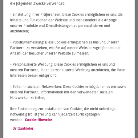
Durchschnitt. Da verwundert es nicht, dass damit auch
die folgenden Zwecke verwendet:
ein neues Allzeithoch aufgestellt wurde, das die
- Einstellung Ihrer Präferenzen: Diese Cookies ermöglichen es uns, die
bisherige Bestmarke von 2016 um 48 % übertrifft. Im
Inhalte und Funktionen der Website und insbesondere die Anzeige
bundesweiten Vergleich kann Dortmund den größten
unserer Produkte und Dienstleistungen zu personalisieren und
anzubieten;
prozentualen Anstieg des Flächenumsatzes im Vergleich
zum Vorjahreszeitraum vorweisen. Mitverantwortlich
- Publikumsmessung: Diese Cookies ermöglichen es uns und unseren
für diese Entwicklung war insbesondere die Amprion
Partnern, zu verstehen, wie Sie auf unsere Website zugreifen und die
Anzahl der Besucher unserer Website zu messen;
GmbH, welche mit dem Eigennutzerdeal über 15.600 m²
für über 20 % des Flächenumsatzes im ersten Halbjahr
- Personalisierte Werbung: Diese Cookies ermöglichen es uns und
sorgte. Des Weiteren gab es noch einen zweiten großen
unseren Partnern, Ihnen personalisierte Werbung anzubieten, die Ihren
Interessen besser entspricht;
Vertragsabschluss in Q2: Die Polizei Dortmund hat
6.000 m² am Dortmunder Flughafen angemietet.
- Teilen in sozialen Netzwerken: Diese Cookies ermöglichen es uns sowie
unseren Partnern, Informationen mit den verwendeten sozialen
Netzwerken zu teilen;
Ihre Zustimmung zur Installation von Cookies, die nicht unbedingt
notwendig ist, ist frei und kann jederzeit zurückgezogen
werden.
Cookie-Hinweise
Drittanbieter