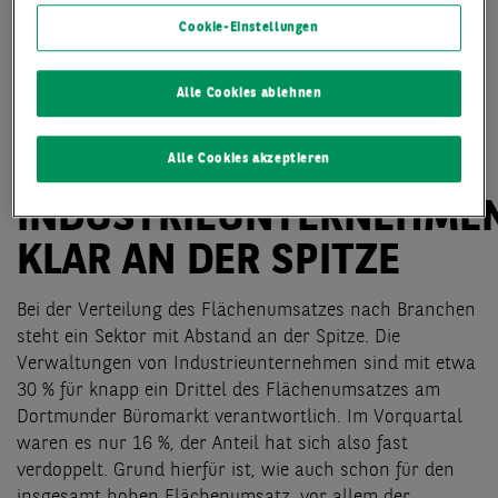
Cookie-Einstellungen
Alle Cookies ablehnen
Alle Cookies akzeptieren
INDUSTRIEUNTERNEHME
KLAR AN DER SPITZE
Bei der Verteilung des Flächenumsatzes nach Branchen
steht ein Sektor mit Abstand an der Spitze. Die
Verwaltungen von Industrieunternehmen sind mit etwa
30 % für knapp ein Drittel des Flächenumsatzes am
Dortmunder Büromarkt verantwortlich. Im Vorquartal
waren es nur 16 %, der Anteil hat sich also fast
verdoppelt. Grund hierfür ist, wie auch schon für den
insgesamt hohen Flächenumsatz, vor allem der