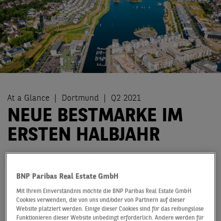
At a Glance
Dortmund
Q2 2021
NEUE BESTMARKE IM
ERSTEN HALBJAHR
Nachdem der Dortmunder Büromarkt 2020 ein
pandemiebedingt eher verhaltenes erstes Halbjahr zu
BNP Paribas Real Estate GmbH
verzeichnen hatte, ist er in diesem Jahr umso besser
gestartet. Der Flächenumsatz von 74.000 m² liegt nicht
Mit Ihrem Einverständnis möchte die BNP Paribas Real Estate GmbH
Cookies verwenden, die von uns und/oder von Partnern auf dieser
nur über 150 % höher als im Vorjahreszeitraum,
Website platziert werden. Einige dieser Cookies sind für das reibungslose
sondern auch rund drei Viertel über dem langjährigen
Funktionieren dieser Website unbedingt erforderlich. Andere werden für