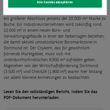
schwache Vorjahresresultat wurde um über 36 % und
Alle Cookies akzeptieren
der 10-jährige Schnitt um gut 18 % übertroffen. Anders
als im Vorjahreszeitraum steht in diesem Jahr bereits
ein größerer Abschluss jenseits der 10.000-m²-Marke zu
Buche: Ein Industrieunternehmen wird zukünftig rund
12.000 m² in einem neuen Büro- und
Verwaltungsgebäude in einer der Nebenlagen beziehen,
die damit aktuell umsatzstärkste Büromarktzone in
Dortmund ist. Der Citykern, das für gewöhnlich
führende Marktgebiet, muss sich mit
unterdurchschnittlichen 9.900 m² zufrieden geben.
Abgesehen von der Wirtschaftsförderung Dortmund
(3.500 m²) und Check24 (1.800 m²) waren hier bislang
vor allem kleinere Anmietungen zu beobachten.
Lesen Sie den vollständigen Bericht, indem Sie das
PDF-Dokument herunterladen.