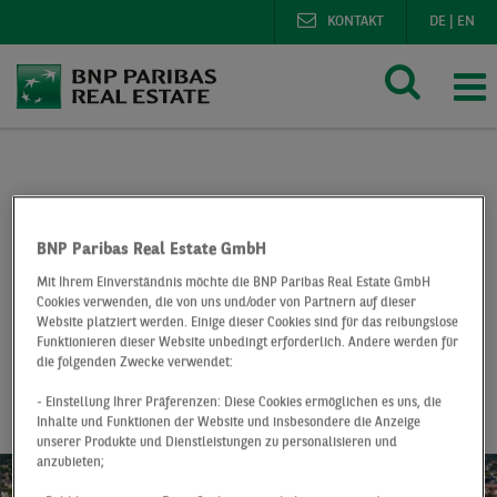
KONTAKT
DE
|
EN
BNP Paribas Real Estate
Marktberichte
Marktberich
Büromarkt Dortmund Q2 2019
BNP Paribas Real Estate GmbH
Mit Ihrem Einverständnis möchte die BNP Paribas Real Estate GmbH
At a Glance
Q2 2019
Cookies verwenden, die von uns und/oder von Partnern auf dieser
Website platziert werden. Einige dieser Cookies sind für das reibungslose
Büromarkt
Funktionieren dieser Website unbedingt erforderlich. Andere werden für
die folgenden Zwecke verwendet:
Dortmund
- Einstellung Ihrer Präferenzen: Diese Cookies ermöglichen es uns, die
Inhalte und Funktionen der Website und insbesondere die Anzeige
unserer Produkte und Dienstleistungen zu personalisieren und
anzubieten;