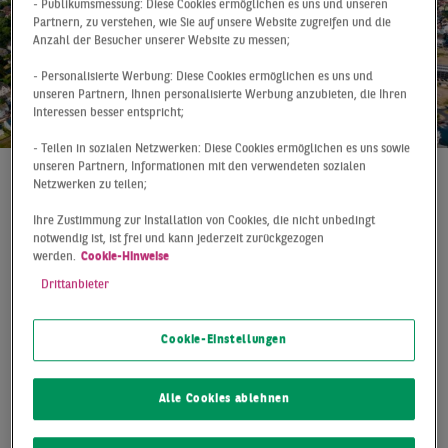
- Publikumsmessung: Diese Cookies ermöglichen es uns und unseren
Partnern, zu verstehen, wie Sie auf unsere Website zugreifen und die
Anzahl der Besucher unserer Website zu messen;
- Personalisierte Werbung: Diese Cookies ermöglichen es uns und
unseren Partnern, Ihnen personalisierte Werbung anzubieten, die Ihren
Interessen besser entspricht;
- Teilen in sozialen Netzwerken: Diese Cookies ermöglichen es uns sowie
unseren Partnern, Informationen mit den verwendeten sozialen
Netzwerken zu teilen;
At a Glance
Dortmund
Q2 2019
Ihre Zustimmung zur Installation von Cookies, die nicht unbedingt
SEHR ERFREULICHES
notwendig ist, ist frei und kann jederzeit zurückgezogen
werden.
Cookie-Hinweise
RESULTAT IN DER
Drittanbieter
ERSTEN JAHRESHÄLFTE
Cookie-Einstellungen
Nach zwei Jahren mit rückläufigen Umsatzzahlen
konnte dieser Trend im ersten Halbjahr 2019 gebrochen
Alle Cookies ablehnen
und mit einem Flächenumsatz von 45.000 m² ein sehr
gutes Ergebnis erzielt werden. Das vergleichsweise