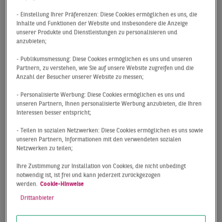
allen Lebens- und Wirtschaftsbereichen, nicht zuletzt
- Einstellung Ihrer Präferenzen: Diese Cookies ermöglichen es uns, die
im vielleicht wichtigsten Wachstumsmarkt künstliche
Inhalte und Funktionen der Website und insbesondere die Anzeige
Intelligenz (KI), wird der Bedarf an Rechenzentren auch
unserer Produkte und Dienstleistungen zu personalisieren und
in den kommenden Jahren weiter zunehmen.
anzubieten;
Gleichzeitig wird auch das Investoreninteresse spürbar
- Publikumsmessung: Diese Cookies ermöglichen es uns und unseren
wachsen, sodass viel dafürspricht, dass Data Center in
Partnern, zu verstehen, wie Sie auf unsere Website zugreifen und die
den nächsten ein bis zwei Jahren bei den Kapitalwerten
Anzahl der Besucher unserer Website zu messen;
das größte Wachstumspotenzial aller Assetklassen
- Personalisierte Werbung: Diese Cookies ermöglichen es uns und
aufweisen werden.
unseren Partnern, Ihnen personalisierte Werbung anzubieten, die Ihren
Interessen besser entspricht;
Unsere Expert:innen verfügen über langjährige
- Teilen in sozialen Netzwerken: Diese Cookies ermöglichen es uns sowie
unseren Partnern, Informationen mit den verwendeten sozialen
Erfahrung sowie fundierte Marktkenntnisse, um Sie
Netzwerken zu teilen;
auch bei komplexen Projekten bestmöglich zu beraten:
Bereits im Jahr 2000 haben wir die langfristigen
Ihre Zustimmung zur Installation von Cookies, die nicht unbedingt
notwendig ist, ist frei und kann jederzeit zurückgezogen
Chancen und Perspektiven dieses Marktes erkannt und
werden.
Cookie-Hinweise
einen eigenen Bereich gegründet, der sich
Drittanbieter
ausschließlich um die Assetklasse Data Center sowie um
Betreiber, Endnutzer und Investoren kümmert. In den