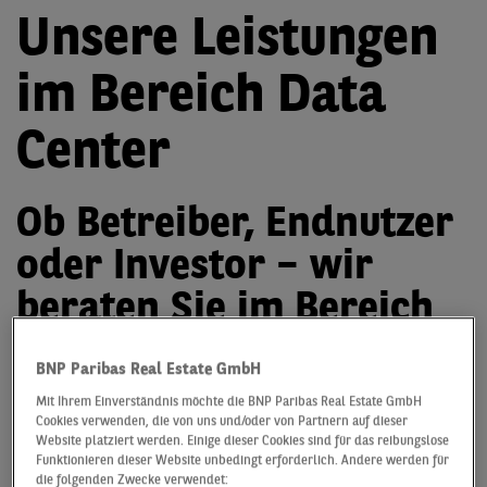
Unsere Leistungen
im Bereich Data
Center
Ob Betreiber, Endnutzer
oder Investor – wir
beraten Sie im Bereich
Data Center
BNP Paribas Real Estate GmbH
Die Nachfrage nach Rechenzentren steigt kontinuierlich
Mit Ihrem Einverständnis möchte die BNP Paribas Real Estate GmbH
– mittlerweile haben sie sich zu einer attraktiven und
Cookies verwenden, die von uns und/oder von Partnern auf dieser
Website platziert werden. Einige dieser Cookies sind für das reibungslose
performancestarken Assetklasse entwickelt. Vor dem
Funktionieren dieser Website unbedingt erforderlich. Andere werden für
Hintergrund der fortschreitenden Digitalisierung in
die folgenden Zwecke verwendet: