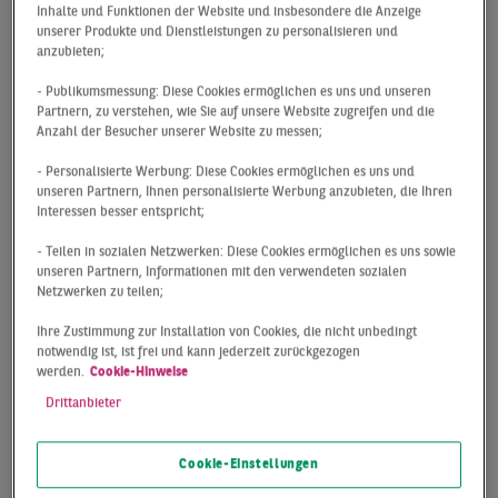
Inhalte und Funktionen der Website und insbesondere die Anzeige
Footfall Dashboard
unserer Produkte und Dienstleistungen zu personalisieren und
anzubieten;
- Publikumsmessung: Diese Cookies ermöglichen es uns und unseren
Das Auf und Ab seit Beginn der Corona-Pandemie
Partnern, zu verstehen, wie Sie auf unsere Website zugreifen und die
spiegelt sich in kaum einem Indikator so anschaulich
Anzahl der Besucher unserer Website zu messen;
wider wie in den Passantenfrequenzen der deutschen
- Personalisierte Werbung: Diese Cookies ermöglichen es uns und
Innenstadtlagen, deren Verlauf phasenweise einer
unseren Partnern, Ihnen personalisierte Werbung anzubieten, die Ihren
Achterbahnfahrt glich. Während der Lockdowns wurden
Interessen besser entspricht;
teilweise historisch niedrige Zahlen registriert, die sich
- Teilen in sozialen Netzwerken: Diese Cookies ermöglichen es uns sowie
dazwischen aber auch immer wieder sehr schnell
unseren Partnern, Informationen mit den verwendeten sozialen
erholten. Die rasche Erholungsgeschwindigkeit der
Netzwerken zu teilen;
Frequenzen bei sich verbessernden
Ihre Zustimmung zur Installation von Cookies, die nicht unbedingt
Rahmenbedingungen, spricht eindeutig dafür, dass der
notwendig ist, ist frei und kann jederzeit zurückgezogen
stationäre Einzelhandel weiter stark angenommen wird
werden.
Cookie-Hinweise
und ist ein positives Signal für die zukünftige
Drittanbieter
Entwicklung.
Cookie-Einstellungen