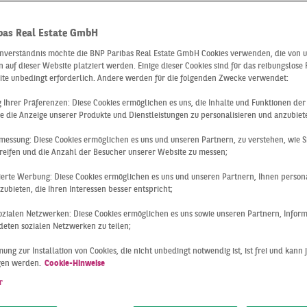
bas Real Estate GmbH
NN SCHAFFT 
inverständnis möchte die BNP Paribas Real Estate GmbH Cookies verwenden, die von 
 auf dieser Website platziert werden. Einige dieser Cookies sind für das reibungslose
ite unbedingt erforderlich. Andere werden für die folgenden Zwecke verwendet:
N DURCHBRUC
ng Ihrer Präferenzen: Diese Cookies ermöglichen es uns, die Inhalte und Funktionen de
e die Anzeige unserer Produkte und Dienstleistungen zu personalisieren und anzubiet
messung: Diese Cookies ermöglichen es uns und unseren Partnern, zu verstehen, wie S
 DEUTSCHLAND
reifen und die Anzahl der Besucher unserer Website zu messen;
sierte Werbung: Diese Cookies ermöglichen es uns und unseren Partnern, Ihnen persona
ubieten, die Ihren Interessen besser entspricht;
 sozialen Netzwerken: Diese Cookies ermöglichen es uns sowie unseren Partnern, Infor
eten sozialen Netzwerken zu teilen;
e tut sich schwer mit der Digitalisierung: Die Auftragsbüche
kräftemangel immens – wo bleibt da Zeit für die digitale Tr
ung zur Installation von Cookies, die nicht unbedingt notwendig ist, ist frei und kann 
rchgeführte Studie zeigt die erschreckenden Zahlen: Währen
gen werden.
Cookie-Hinweise
t in der Baubranche im Zeitraum 1964 bis 2004 um etwa 20 
r
, verzeichneten fast alle anderen Branchen im selben Zeitr