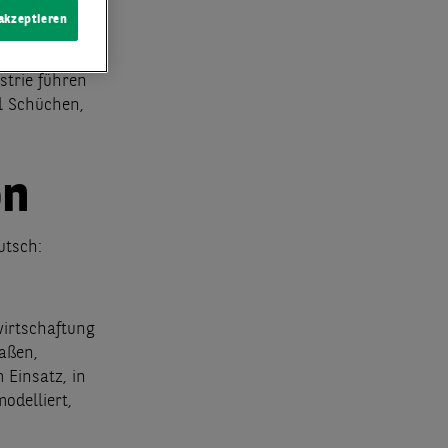
deling, kurz
 akzeptieren
t und warum
strie führen
l Schüchen,
on
utsch:
wirtschaftung
aßen,
 Einsatz, in
odelliert,