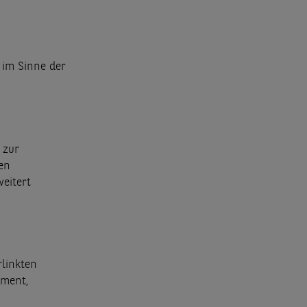
 im Sinne der
 zur
en
eitert
linkten
ement,