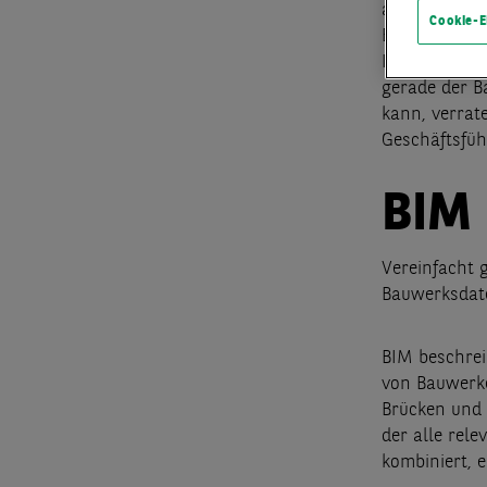
als hundertp
Cookie-E
BIM, gilt se
Immobilienbr
gerade der B
kann, verrat
Geschäftsfüh
BIM 
Vereinfacht 
Bauwerksdate
BIM beschrei
von Bauwerke
Brücken und 
der alle rel
kombiniert, 