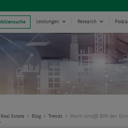
Leistungen
Research
Podca
biliensuche
Real Estate
Blog
Trends
Wann schafft BIM den Dur
?