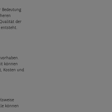
r Bedeutung
öheren
Qualität der
entsteht.
uvorhaben.
mit können
t, Kosten und
elsweise
lle können