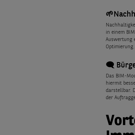
🌱
Nachha
Nachhaltigke
in einem BIM
Auswertung e
Optimierung.
🗨️
Bürge
Das BIM-Mode
hiermit bess
darstellbar.
der Auftragg
Vort