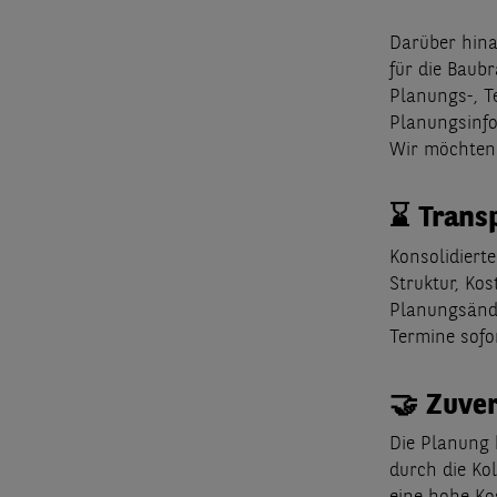
Darüber hina
für die Baub
Planungs-, T
Planungsinfo
Wir möchten 
⌛ Trans
Konsolidiert
Struktur, Ko
Planungsände
Termine sofo
🤝 Zuver
Die Planung k
durch die Ko