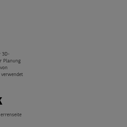
r 3D-
ur Planung
 von
e verwendet
k
herrenseite