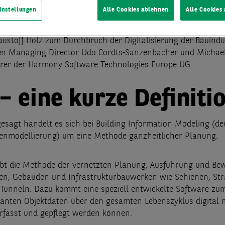
rozentiges Produktivitätswachstum. Building Information Mo
instellungen
Alle Cookies ablehnen
Alle Cookies
itdem als Chance, den digitalen Wandel in der Bau- und
anche voranzutreiben. Was es mit der Methode auf sich ha
austoff Holz zum Durchbruch der Digitalisierung der Bauindu
en Managing Director Udo Cordts-Sanzenbacher und Michae
rer der Harmony Software Technologies Europe UG.
– eine kurze Definiti
gesagt handelt es sich bei Building Information Modeling (de
nmodellierung) um eine Methode ganzheitlicher Planung.
bt die Methode der vernetzten Planung, Ausführung und Be
n, Gebäuden und Infrastrukturbauwerken wie Schienen, Str
Tunneln. Dazu kommt eine speziell entwickelte Software zum
evanten Objektdaten über den gesamten Lebenszyklus digital m
erfasst und gepflegt werden können.