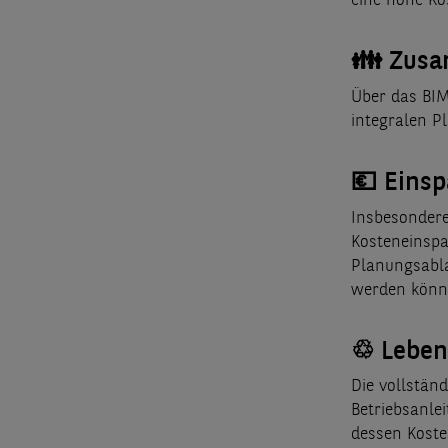
eine hohe Ko
👪
Zusa
Über das BIM
integralen P
💶
Einsp
Insbesondere
Kosteneinspa
Planungsabla
werden könn
♲
Leben
Die vollstän
Betriebsanle
dessen Koste