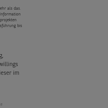
ehr als das.
 Information
projekten
sführung bis
g,
illings
ieser im
te