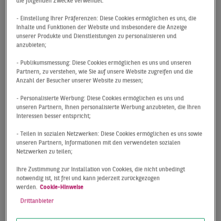
die folgenden Zwecke verwendet:
Wir haben mit unserem Logistikexperten Christopher
- Einstellung Ihrer Präferenzen: Diese Cookies ermöglichen es uns, die
Raabe darüber gesprochen, wo und wie
Inhalte und Funktionen der Website und insbesondere die Anzeige
unserer Produkte und Dienstleistungen zu personalisieren und
Logistikimmobilien entstehen können und welche
anzubieten;
Trends Sie in Zukunft beschäftigen werden. Werfen Sie
jetzt einen Blick ins Video!
- Publikumsmessung: Diese Cookies ermöglichen es uns und unseren
Partnern, zu verstehen, wie Sie auf unsere Website zugreifen und die
Anzahl der Besucher unserer Website zu messen;
Hannover und Nürnberg
- Personalisierte Werbung: Diese Cookies ermöglichen es uns und
als neue Logistik-
unseren Partnern, Ihnen personalisierte Werbung anzubieten, die Ihren
Interessen besser entspricht;
Hotspots
- Teilen in sozialen Netzwerken: Diese Cookies ermöglichen es uns sowie
unseren Partnern, Informationen mit den verwendeten sozialen
n den Top-7-Standorten ist die Nachfrage nach
Netzwerken zu teilen;
Logistikimmobilien momentan am höchsten. Doch auch
Ihre Zustimmung zur Installation von Cookies, die nicht unbedingt
die Regionen Hannover (Q1-Umsatz: 151.000 m²) und
notwendig ist, ist frei und kann jederzeit zurückgezogen
Nürnberg (Q1-Umsatz: 183.000 m²) sind in letzter Zeit
werden.
Cookie-Hinweise
verstärkt in den Fokus gerückt. Auch das Ruhrgebiet
Drittanbieter
erfreut sich mit 542.000 m² Flächenumsatz im ersten
Quartal 2019 immer noch großer Beliebtheit. Doch