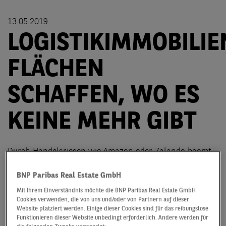
13.05.2019
LOGISTIKIMMOBILIE
FLÄCHEN
SCHAFFEN, WO ES
KEINE MEHR GIBT
Durch Handelsriesen wie Amazon oder Zalando boomt
der E-Commerce und das hat auch großen Einfluss auf
Logistikimmobilien. Zum einen fehlen in den
BNP Paribas Real Estate GmbH
Ballungszentren immer wieder freie Flächen, und auch
Mit Ihrem Einverständnis möchte die BNP Paribas Real Estate GmbH
die Preise steigen durch diese hohe Nachfrage immer
Cookies verwenden, die von uns und/oder von Partnern auf dieser
Website platziert werden. Einige dieser Cookies sind für das reibungslose
weiter an.
Funktionieren dieser Website unbedingt erforderlich. Andere werden für