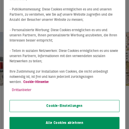
Estate in den
- Publikumsmessung: Diese Cookies ermöglichen es uns und unseren
Ruhestand
Partnern, zu verstehen, wie Sie auf unsere Website zugreifen und die
Anzahl der Besucher unserer Website zu messen;
- Personalisierte Werbung: Diese Cookies ermöglichen es uns und
unseren Partnern, Ihnen personalisierte Werbung anzubieten, die Ihren
Interessen besser entspricht;
- Teilen in sozialen Netzwerken: Diese Cookies ermöglichen es uns sowie
unseren Partnern, Informationen mit den verwendeten sozialen
Netzwerken zu teilen;
Ihre Zustimmung zur Installation von Cookies, die nicht unbedingt
notwendig ist, ist frei und kann jederzeit zurückgezogen
werden.
Cookie-Hinweise
Drittanbieter
Pressemitteilung
25.03.2026
Cookie-Einstellungen
Nach vier Jahrzehnten herausragend erfolgreicher
Tätigkeit verabschiedet sich Peter Rösler zum 15.
April 2026 in den lange geplanten und wohlverdienten
Alle Cookies ablehnen