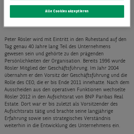
Ruhestand. Mit seinem Ausscheiden endet eine
außergewöhnliche berufliche Laufbahn, welche die
Alle Cookies akzeptieren
Entwicklung von BNP Paribas Real Estate über viele
Jahre maßgeblich geprägt hat.
Peter Rösler wird mit Eintritt in den Ruhestand auf den
Tag genau 40 Jahre lang Teil des Unternehmens
gewesen sein und gehörte zu den prägenden
Persönlichkeiten der Organisation. Bereits 1996 wurde
Rösler Mitglied der Geschäftsführung. Im Jahr 2004
übernahm er den Vorsitz der Geschäftsführung und die
Rolle des CEO, die er bis Ende 2011 innehatte. Nach dem
Ausscheiden aus den operativen Funktionen wechselte
Rösler 2012 in den Aufsichtsrat von BNP Paribas Real
Estate. Dort war er bis zuletzt als Vorsitzender des
Aufsichtsrats tätig und brachte seine langjährige
Erfahrung sowie sein strategisches Verständnis
weiterhin in die Entwicklung des Unternehmens ein.