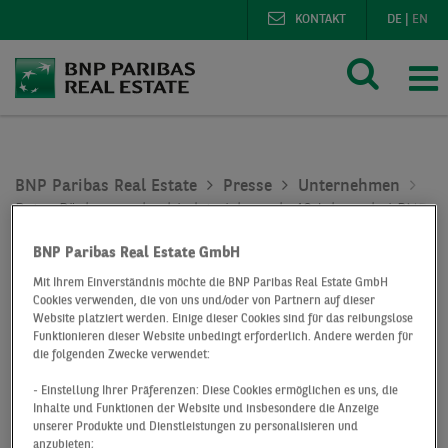
KONTAKT
DE
|
EN
BNP Paribas Real Estate
Presse
Unternehmen
Peter Rösler verabschiedet sich nach 40 Jahren bei BNP P
BNP Paribas Real Estate GmbH
Peter Rösler
Mit Ihrem Einverständnis möchte die BNP Paribas Real Estate GmbH
Cookies verwenden, die von uns und/oder von Partnern auf dieser
verabschiedet sich
Website platziert werden. Einige dieser Cookies sind für das reibungslose
Funktionieren dieser Website unbedingt erforderlich. Andere werden für
nach 40 Jahren bei
die folgenden Zwecke verwendet:
- Einstellung Ihrer Präferenzen: Diese Cookies ermöglichen es uns, die
BNP Paribas Real
Inhalte und Funktionen der Website und insbesondere die Anzeige
unserer Produkte und Dienstleistungen zu personalisieren und
anzubieten;