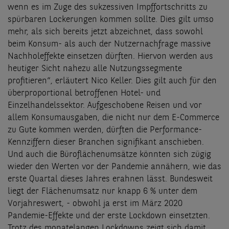
wenn es im Zuge des sukzessiven Impffortschritts zu
spürbaren Lockerungen kommen sollte. Dies gilt umso
mehr, als sich bereits jetzt abzeichnet, dass sowohl
beim Konsum- als auch der Nutzernachfrage massive
Nachholeffekte einsetzen dürften. Hiervon werden aus
heutiger Sicht nahezu alle Nutzungssegmente
profitieren“, erläutert Nico Keller. Dies gilt auch für den
überproportional betroffenen Hotel- und
Einzelhandelssektor. Aufgeschobene Reisen und vor
allem Konsumausgaben, die nicht nur dem E-Commerce
zu Gute kommen werden, dürften die Performance-
Kennziffern dieser Branchen signifikant anschieben.
Und auch die Büroflächenumsätze könnten sich zügig
wieder den Werten vor der Pandemie annähern, wie das
erste Quartal dieses Jahres erahnen lässt. Bundesweit
liegt der Flächenumsatz nur knapp 6 % unter dem
Vorjahreswert, - obwohl ja erst im März 2020
Pandemie-Effekte und der erste Lockdown einsetzten.
Trotz des monatelangen Lockdowns zeigt sich damit