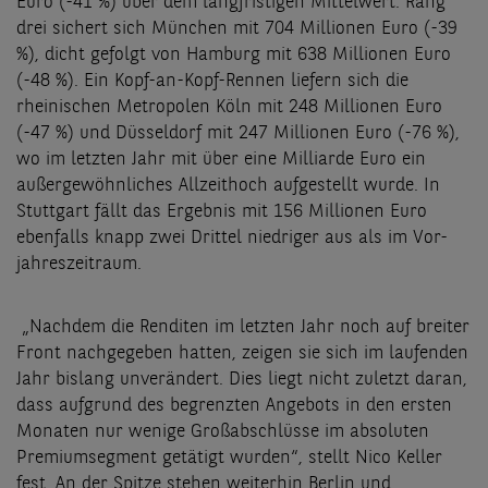
Euro (-41 %) über dem langfristigen Mittelwert. Rang
drei sichert sich München mit 704 Millionen Euro (-39
%), dicht gefolgt von Hamburg mit 638 Millionen Euro
(-48 %). Ein Kopf-an-Kopf-Rennen liefern sich die
rheinischen Metropolen Köln mit 248 Millionen Euro
(-47 %) und Düsseldorf mit 247 Millionen Euro (-76 %),
wo im letzten Jahr mit über eine Milliarde Euro ein
außergewöhnliches Allzeithoch aufgestellt wurde. In
Stuttgart fällt das Ergebnis mit 156 Millionen Euro
ebenfalls knapp zwei Drittel niedriger aus als im Vor-
jahreszeitraum.
„Nachdem die Renditen im letzten Jahr noch auf breiter
Front nachgegeben hatten, zeigen sie sich im laufenden
Jahr bislang unverändert. Dies liegt nicht zuletzt daran,
dass aufgrund des begrenzten Angebots in den ersten
Monaten nur wenige Großabschlüsse im absoluten
Premiumsegment getätigt wurden“, stellt Nico Keller
fest. An der Spitze stehen weiterhin Berlin und