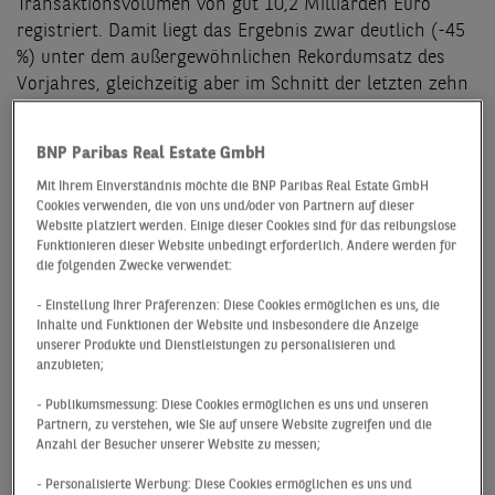
Transaktionsvolumen von gut 10,2 Milliarden Euro
registriert. Damit liegt das Ergebnis zwar deutlich (-45
%) unter dem außergewöhnlichen Rekordumsatz des
Vorjahres, gleichzeitig aber im Schnitt der letzten zehn
Jahre. Dies zeigt die Analyse von BNP Paribas Real
Estate. Die wichtigsten Ergebnisse im Überblick:
BNP Paribas Real Estate GmbH
Mit Ihrem Einverständnis möchte die BNP Paribas Real Estate GmbH
• Investmentumsatz mit gut 10,2 Milliarden Euro auf
Cookies verwenden, die von uns und/oder von Partnern auf dieser
dem Niveau der letzten zehn Jahre
Website platziert werden. Einige dieser Cookies sind für das reibungslose
Funktionieren dieser Website unbedingt erforderlich. Andere werden für
• Anteil von Einzel-Deals mit 77 % (knapp 7,9
die folgenden Zwecke verwendet:
Milliarden Euro) überproportional hoch
• Portfolioverkäufe mit nur 23 % (knapp 2,4 Milliarden
- Einstellung Ihrer Präferenzen: Diese Cookies ermöglichen es uns, die
Inhalte und Funktionen der Website und insbesondere die Anzeige
Euro) spürbar unter langjährigem Schnitt
unserer Produkte und Dienstleistungen zu personalisieren und
• Büro-Investments mit 34 % (3,5 Milliarden Euro)
anzubieten;
weiterhin wichtigste Assetklasse
- Publikumsmessung: Diese Cookies ermöglichen es uns und unseren
• Berlin bleibt beliebtester Investitionsstandort (gut
Partnern, zu verstehen, wie Sie auf unsere Website zugreifen und die
1,4 Milliarden Euro)
Anzahl der Besucher unserer Website zu messen;
• Netto-Spitzenrenditen im ersten Quartal
- Personalisierte Werbung: Diese Cookies ermöglichen es uns und
unverändert