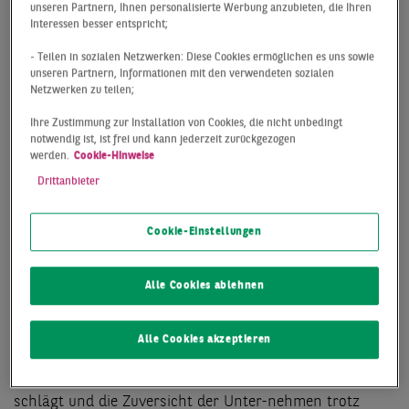
unseren Partnern, Ihnen personalisierte Werbung anzubieten, die Ihren
• Anteil ausländischer Käufer mit 31 %
Interessen besser entspricht;
unterdurchschnittlich
- Teilen in sozialen Netzwerken: Diese Cookies ermöglichen es uns sowie
• Rund 380 erfasste Transaktionen (nur Gewerbe)
unseren Partnern, Informationen mit den verwendeten sozialen
Netzwerken zu teilen;
„Auch zu Beginn des neuen Jahres hat sich bestätigt,
Ihre Zustimmung zur Installation von Cookies, die nicht unbedingt
dass die Investoren den deutschen Immobilienmärkten
notwendig ist, ist frei und kann jederzeit zurückgezogen
werden.
Cookie-Hinweise
weiterhin ein großes Vertrauen entgegenbringen. Das
erfasste Transaktionsvolumen von gut 10,2 Milliarden
Drittanbieter
Euro bewegt sich auf dem Niveau des zehnjährigen
Durchschnitts. Dass es gleichzeitig deutlich unter dem
Cookie-Einstellungen
im Vorjahreszeitraum aufgestellten Allzeithoch liegt, ist
vor dem Hintergrund der im Vorjahr eingeflossenen
Alle Cookies ablehnen
großen Portfolio Deals, unter anderem der TLG-
Übernahme, nicht überraschend und war so erwartet
worden. Verantwortlich für die stabil positive
Alle Cookies akzeptieren
Entwicklung ist vor allem, dass sich die deutsche
Wirtschaft ungeachtet des anhaltenden Lockdowns gut
schlägt und die Zuversicht der Unter-nehmen trotz